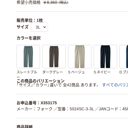
希望小売価格
￥8,360
（税込）
販売単位：1枚
サイズ
カラーを選択
スレートブル
ダークグレー
S.ベージュ
S.ネイビー
D.ブ
ー
この商品のバリエーション
「サイズ」「カラー」違いで 全42商品 あります。
すべてのバリ
お申込番号：X353175
メーカー：フォーク
／型番：5024SC-3-3L
／JANコード：4589
商品詳細