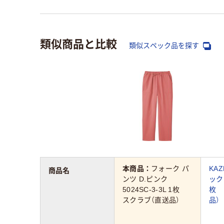
類似商品と比較
類似スペック品を探す
本商品：
フォーク パ
KA
商品名
ンツ D.ピンク
ックス
5024SC-3-3L 1枚
枚 
スクラブ（直送品）
品）