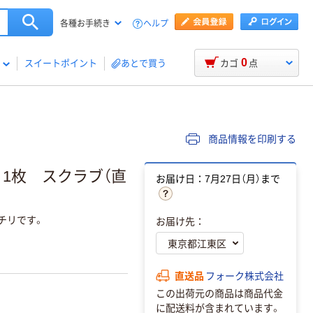
ヘルプ
各種お手続き
0
スイートポイント
あとで買う
カゴ
点
商品情報を印刷する
3L 1枚 スクラブ（直
お届け日：7月27日（月）まで
ッチリです。
お届け先：
直送品
フォーク株式会社
この出荷元の商品は商品代金
に配送料が含まれています。