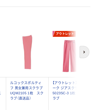
アウトレット
次へ
セ
ルコックスポルティ
【アウトレット】フォ
アイトス
フ 男女兼用スクラブ
ーク ジアスクラブ
クラブパ
ス
UQM2105 1枚 スク
5023SC-3 1枚 スク
用） ロ
ラブ（直送品）
ラブ
861412-
（直送品）