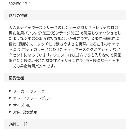
5024SC-12-4L
商品の特徴
大人気ディッキーズシリーズのビンテージ風＆ストレッチ素材の
男女兼用パンツ。SY加工（ビンテージ加工）で何度もウォッシュをし
たようなシボ感のある独特な風合いが魅力です。吸水性・速乾性に
優れ、適度なストレッチ性で動きやすさを実現。後ろ右側のポケッ
トには、ボディカラーと合わせたディッキーズタグがオシャレなア
クセントになっています。ウエストは総ゴムでひも入りなので窮屈
感がなく快適。優れた機能性とデザイン性で、毎日快適なディッキ
ーズの男女兼用パンツです。
商品仕様
メーカー：フォーク
カラー：スレートブルー
サイズ：4L
対象：男女兼用
JANコード