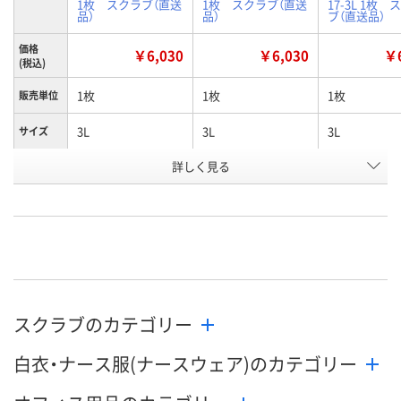
1枚 スクラブ（直送
1枚 スクラブ（直送
17-3L 1枚 
品）
品）
ブ（直送品）
価格
￥6,030
￥6,030
￥6
(税込)
1枚
1枚
1枚
販売単位
3L
3L
3L
サイズ
詳しく見る
D.ピンク
D.ブルー
S.ネイビー
カラー
お申込番
X353175
X353184
X353173
号
直送品
直送品
直送品
在庫
8月25日（火）まで
8月25日（火）まで
8月25日（火）
お届け日
スクラブのカテゴリー
数量
数量
数量
白衣・ナース服(ナースウェア)のカテゴリー
カゴへ
カゴへ
カ