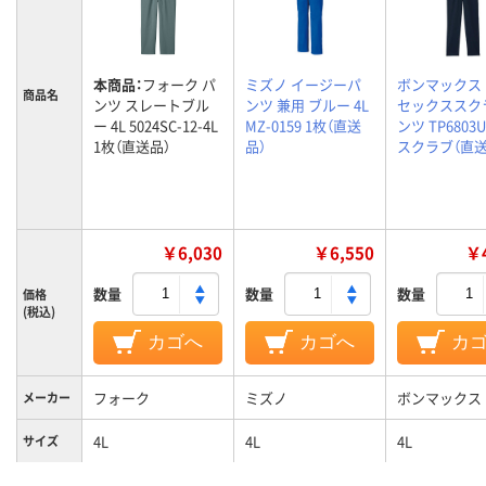
本商品：
フォーク パ
ミズノ イージーパ
ボンマックス
商品名
ンツ スレートブル
ンツ 兼用 ブルー 4L
セックススク
ー 4L 5024SC-12-4L
MZ-0159 1枚（直送
ンツ TP6803
1枚（直送品）
品）
スクラブ（直送
￥6,030
￥6,550
￥4
数量
数量
数量
価格
(税込)
カゴへ
カゴへ
カ
フォーク
ミズノ
ボンマックス
メーカー
4L
4L
4L
サイズ
男女兼用
男女兼用
男女兼用
対象