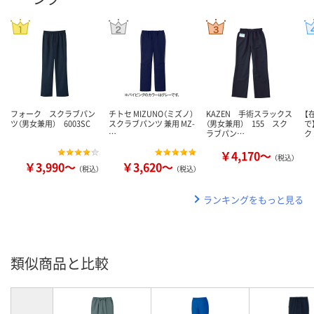
フォーク スクラブパン
チトセ MIZUNO（ミズノ）
KAZEN 手術スラックス
【
ツ（男女兼用） 6003SC
スクラブパンツ 兼用 MZ-
（男女兼用） 155 スク
で
…
ラブパン…
ク
￥4,170～
（税込）
￥3,990～
￥3,620～
（税込）
（税込）
ランキングをもっと見る
類似商品と比較