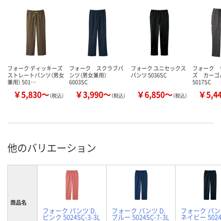
フォーク ディッキーズ
フォーク スクラブパ
フォーク ユニセックス
フォーク 
ストレートパンツ（男女
ンツ（男女兼用）
パンツ 5036SC
ズ カー
兼用） 501…
6003SC
5017SC
￥5,830～
￥3,990～
￥6,850～
￥5,4
（税込）
（税込）
（税込）
他のバリエーション
商品名
フォーク パンツ D.
フォーク パンツ D.
フォーク パンツ
ピンク 5024SC-3-3L
ブルー 5024SC-7-3L
ネイビー 5024