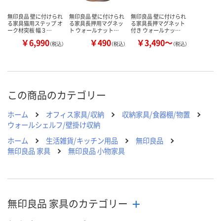
カゴへ
カゴへ
カ
無印良品 壁に付けられ
無印良品 壁に付けられ
無印良品 壁に付けられ
る家具猫用ステップ オ
る家具長押用マグネッ
る家具長押マグネット
ーク材突板 幅３…
ト ウォールナット…
付き ウォールナッ…
￥6,990
￥490
￥3,490～
（税込）
（税込）
（税込）
この商品のカテゴリー
ホーム
オフィス家具/収納
収納家具/食器棚/物置
ウォールシェルフ/壁掛け収納
ホーム
生活雑貨/キッチン用品
無印良品
無印良品 家具
無印良品 小物家具
無印良品 家具のカテゴリー