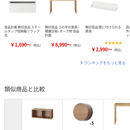
良品計画 無印良品 スチー
無印良品 コの字の家具・
無印良品 壁に付けられる
良
ルタップ収納箱フラップ
積層合板・オーク材 良品
家具
外
式
計画
ッ
￥1,690～
￥8,990～
（税込）
（税込）
￥2,990～
（税込）
ランキングをもっと見る
類似商品と比較