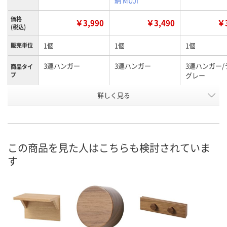
納 MUJI
価格
￥3,990
￥3,490
￥3
(税込)
1個
1個
1個
販売単位
3連ハンガー
3連ハンガー
3連ハンガー/
商品タイ
プ
グレー
詳しく見る
ウォールナット材
オーク材
オーク材
タイプ
お申込番
AE74872
AE74873
HE75767
号
入荷待ち
8点
8点
在庫
この商品を見た人はこちらも検討されていま
す
ご注文後、お届けに
ついてご連絡いたし
8月11日（火）
8月11日（火）
お届け日
ます
数量
数量
数量