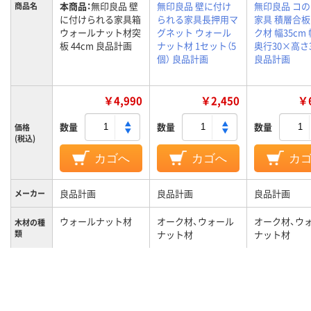
本商品：
無印良品 壁
無印良品 壁に付け
無印良品 コ
商品名
に付けられる家具箱
られる家具長押用マ
家具 積層合板
ウォールナット材突
グネット ウォール
ク材 幅35cm 
板 44cm 良品計画
ナット材 1セット（5
奥行30×高さ3
個） 良品計画
良品計画
￥4,990
￥2,450
￥6
数量
数量
数量
価格
(税込)
カゴへ
カゴへ
カ
良品計画
良品計画
良品計画
メーカー
ウォールナット材
オーク材、ウォール
オーク材、ウ
木材の種
類
ナット材
ナット材
1.8kg
0.11kg
約5KG
重量