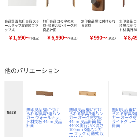
良品計画 無印良品 スチ
無印良品 コの字の家
無印良品 壁に付けられ
無印良品 
ールタップ収納箱フラ
具・積層合板・オーク材
る家具
積層合板 
ップ式
良品計画
ト材 奥行3
￥1,690～
￥6,990～
￥990～
￥8,4
（税込）
（税込）
（税込）
他のバリエーション
無印良品 壁に付け
無印良品 壁に付け
無印良品 壁
商品名
られる家具3連ハン
られる家具3連ハン
られる家具3
ガー ウォールナッ
ガー オーク材突板
ガー オーク
ト材突板 44cm 良品
44cm 良品計画 幅
ライトグレー
計画
440×奥行25×高さ
計画
100mm 3連ハンガ
ー フック 可動式 収