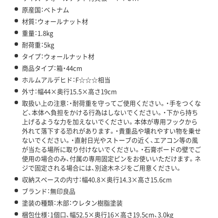
原産国：ベトナム
材質：ウォールナット材
重量：1.8kg
耐荷重：5kg
タイプ：ウォールナット材
商品タイプ：箱・44cm
ホルムアルデヒド：F☆☆☆相当
外寸：幅44×奥行15.5×高さ19cm
取扱い上の注意：・耐荷重を守ってご使用ください。・手をつくな
ど、本体へ負担をかける行為はしないでください。・下から持ち
上げるような力を加えないでください。本体が専用フックから
外れて落下する恐れがあります。・貴重品や壊れやすい物を乗せ
ないでください。・直射日光やストーブの近く、エアコン等の風
が当たる場所に取り付けないでください。・石膏ボードの壁でご
使用の場合のみ、付属の専用固定ピンをお使いいただけます。ネ
ジで固定される場合には、別途木ネジをご用意ください。
収納スペースの内寸：幅40.8×奥行14.3×高さ15.6cm
ブランド：無印良品
塗装の種類：木部：ウレタン樹脂塗装
梱包仕様：1個口、幅52.5×奥行16×高さ19.5cm、3.0kg