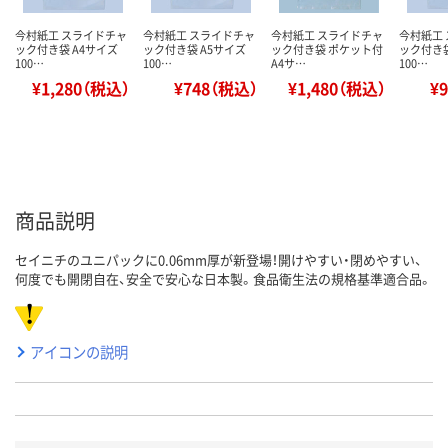
今村紙工 スライドチャ
今村紙工 スライドチャ
今村紙工 スライドチャ
今村紙工
ック付き袋 A4サイズ
ック付き袋 A5サイズ
ック付き袋 ポケット付
ック付き袋
100…
100…
A4サ…
100…
¥1,280（税込）
¥748（税込）
¥1,480（税込）
¥
商品説明
セイニチのユニパックに0.06mm厚が新登場！開けやすい・閉めやすい、
何度でも開閉自在、安全で安心な日本製。食品衛生法の規格基準適合品。
アイコンの説明