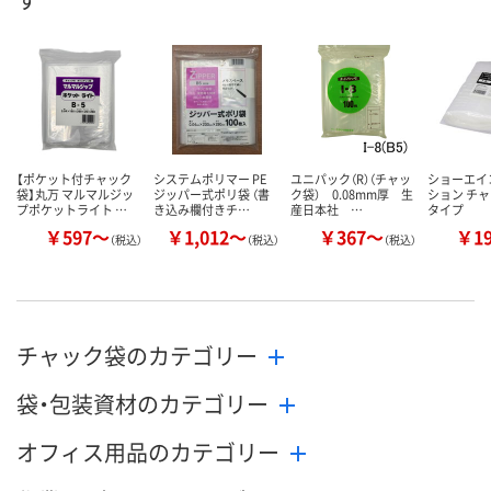
数量
数量
数量
カゴへ
カゴへ
カ
【ポケット付チャック
システムポリマー PE
ユニパック（R）（チャッ
ショーエイ
袋】丸万 マルマルジッ
ジッパー式ポリ袋 （書
ク袋） 0.08mm厚 生
ション チャ
プポケットライト …
き込み欄付きチ…
産日本社 …
タイプ
￥597～
￥1,012～
￥367～
￥1
（税込）
（税込）
（税込）
チャック袋のカテゴリー
袋・包装資材のカテゴリー
オフィス用品のカテゴリー