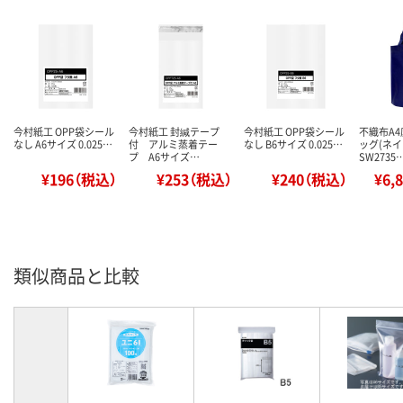
今村紙工 OPP袋シール
今村紙工 封緘テープ
今村紙工 OPP袋シール
不織布A
なし A6サイズ 0.025…
付 アルミ蒸着テー
なし B6サイズ 0.025…
ッグ(ネイ
プ A6サイズ…
SW2735
¥196（税込）
¥253（税込）
¥240（税込）
¥6,
類似商品と比較