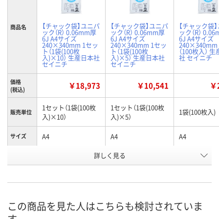
【チャック袋】ユニパ
【チャック袋】ユニパ
【チャック袋
商品名
ック（R） 0.06mm厚
ック（R） 0.06mm厚
ック（R） 0.0
6J A4サイズ
6J A4サイズ
6J A4サイズ
240×340mm 1セッ
240×340mm 1セッ
240×340mm
ト（1袋(100枚
ト（1袋(100枚
（100枚入） 
入)×10） 生産日本社
入)×5） 生産日本社
社 セイニチ
セイニチ
セイニチ
価格
￥18,973
￥10,541
￥2
(税込)
1セット（1袋(100枚
1セット（1袋(100枚
1袋(100枚入)
販売単位
入)×10）
入)×5）
A4
A4
A4
サイズ
お申込番
詳しく見る
AEE0201
AEE0166
AEE0139
号
2点
4点
あり
在庫
8月11日（火）
8月11日（火）
8月11日（火）
お届け日
この商品を見た人はこちらも検討されていま
す