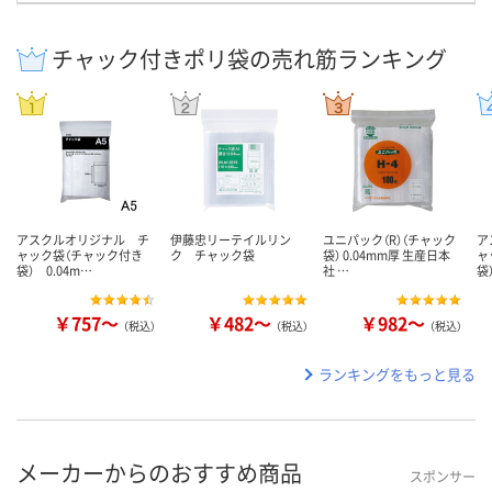
チャック付きポリ袋の売れ筋ランキング
アスクルオリジナル チ
伊藤忠リーテイルリン
ユニパック（R）（チャック
ア
ャック袋（チャック付き
ク チャック袋
袋） 0.04mm厚 生産日本
ャ
袋） 0.04m…
社 …
袋
￥757～
￥482～
￥982～
（税込）
（税込）
（税込）
ランキングをもっと見る
メーカーからのおすすめ商品
スポンサー