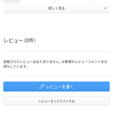
詳しく見る
低密度ポリエチレン
ポリエチレン、
ポリエチレン
LDPE（ツルツルタイ
LDPE（ツル
プ）、ポリエチレン、
プ）、ポリエチ
材質
LDPE（ツルツルタイ
LDPE（ツル
プ）
プ）
アスクル
レビュー（0件）
商品環境
25
スコア
投稿されたレビューはまだありません。お客様のレビューコメントをお
待ちしています。
レビューを書く
レビューをリクエストする