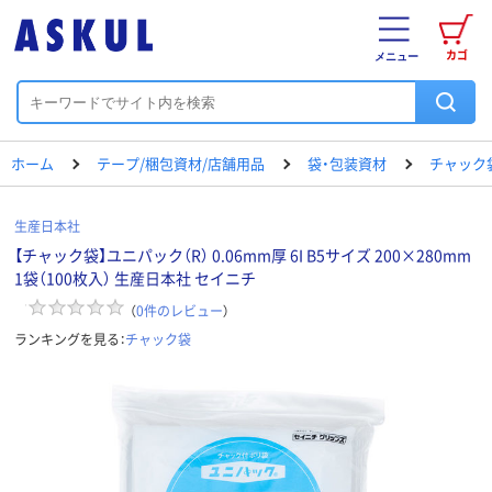
カゴ
メニュー
ホーム
テープ/梱包資材/店舗用品
袋・包装資材
チャック
生産日本社
【チャック袋】ユニパック（R） 0.06mm厚 6I B5サイズ 200×280mm
1袋（100枚入） 生産日本社 セイニチ
（
0
件のレビュー
）
ランキングを見る：
チャック袋