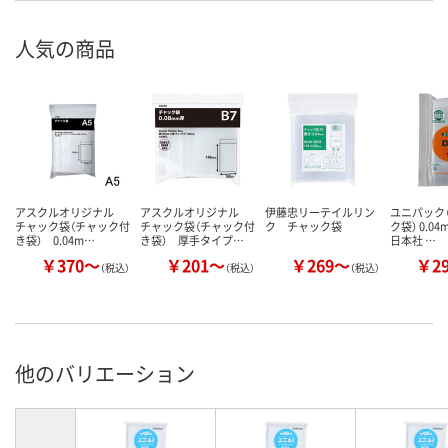
人気の商品
アスクルオリジナル
アスクルオリジナル
伊藤忠リーテイルリン
ユニパック（
チャック袋（チャック付
チャック袋（チャック付
ク チャック袋
ク袋） 0.0
き袋） 0.04m…
き袋） 厚手タイプ…
日本社 …
￥370～
￥201～
￥269～
￥2
（税込）
（税込）
（税込）
他のバリエーション