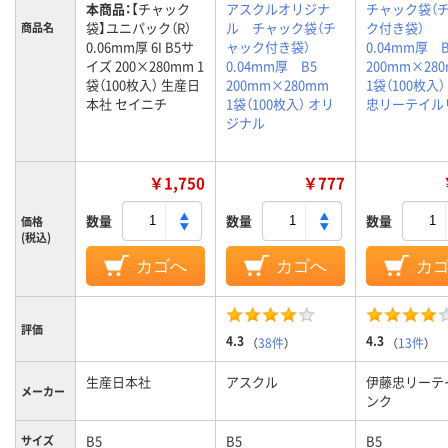
本商品：
【チャック
アスクルオリジナ
チャック袋（
袋】ユニパック（R）
ル チャック袋（チ
ク付き袋）
商品名
0.06mm厚 6I B5サ
ャック付き袋）
0.04mm厚
イズ 200×280mm 1
0.04mm厚 B5
200mm×2
袋（100枚入） 生産日
200mm×280mm
1袋（100枚入
本社 セイニチ
1袋（100枚入） オリ
忠リーテイル
ジナル
￥1,750
￥777
数量
数量
数量
価格
(税込)
カゴへ
カゴへ
カ
評価
4.3
4.3
（
38件
）
（
13件
）
生産日本社
アスクル
伊藤忠リーテ
メーカー
ンク
B5
B5
B5
サイズ