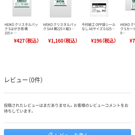
HEIKO クリスタルパッ
HEIKO クリスタルパッ
今村紙工 OPP袋シール
HEIKO
ク Sはがき用 横
ク SA4 横225×縦3…
なし A6サイズ 0.025…
ク Sカー
105×…
9…
¥427（税込）
¥1,160（税込）
¥196（税込）
¥
レビュー（0件）
投稿されたレビューはまだありません。お客様のレビューコメントをお
待ちしています。