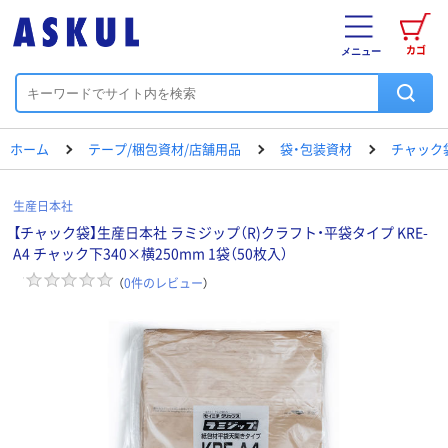
カゴ
メニュー
ホーム
テープ/梱包資材/店舗用品
袋・包装資材
チャック
生産日本社
【チャック袋】生産日本社 ラミジップ（R)クラフト・平袋タイプ KRE-
A4 チャック下340×横250mm 1袋（50枚入）
（
0
件のレビュー
）