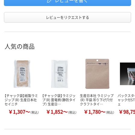
レビューを書く
レビューをリクエストする
人気の商品
【チャック袋】紙製ラミ
【チャック袋】ラミジッ
生産日本社 ラミジップ
パックスタイ
ジップ（R） 生産日本社
プ（R) 雲竜柄（静防タイ
（R） 平袋 吊り下げ穴付
ャック付ST
セイニチ
プ） 生産日…
クラフトタイ…
ェ
￥1,307～
￥1,852～
￥1,780～
￥98,7
（税込）
（税込）
（税込）