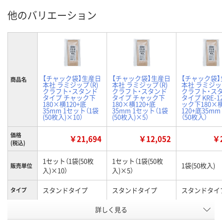
他のバリエーション
【チャック袋】生産日
【チャック袋】生産日
【チャック袋
商品名
本社 ラミジップ（R)
本社 ラミジップ（R)
本社 ラミジップ
クラフト・スタンド
クラフト・スタンド
クラフト・ス
タイプ チャック下
タイプ チャック下
タイプ KRE-1
180×横120+底
180×横120+底
ック下180×
35mm 1セット（1袋
35mm 1セット（1袋
120+底35mm
(50枚入)×10）
(50枚入)×5）
（50枚入）
価格
￥21,694
￥12,052
￥2
(税込)
1セット（1袋(50枚
1セット（1袋(50枚
1袋(50枚入)
販売単位
入)×10）
入)×5）
スタンドタイプ
スタンドタイプ
スタンドタイ
タイプ
詳しく見る
180（チャック下）
180（チャック下）
180（チャック
×120mm（ガゼット
×120mm（ガゼット
×120mm（
サイズ