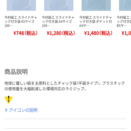
今村紙工 スライドチャ
今村紙工 スライドチャ
今村紙工 スライドチャ
今村紙工
ック付き袋 A5サイズ
ック付き袋 A4サイズ
ック付き袋 ポケット付
ック付き
100…
100…
A4サ…
B5サ…
¥748（税込）
¥1,280（税込）
¥1,480（税込）
¥1,
商品説明
地球に優しい紙を主原料としたチャック袋（平袋タイプ）。プラスチック
の使用量を大幅削減した環境対応のラミジップ。
アイコンの説明