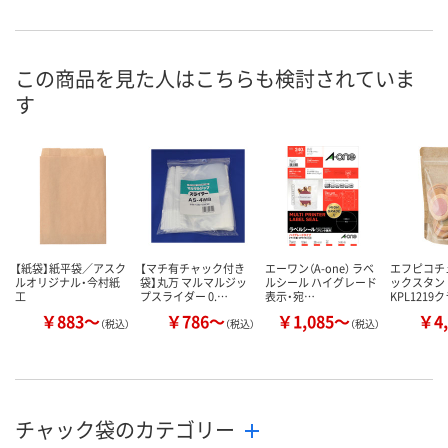
幅35mm）
幅35mm）
幅35mm）
お申込番
AEE0213
AEE0170
AEE0137
号
この商品を見た人はこちらも検討されていま
す
2点
5点
あり
在庫
8月11日（火）
8月11日（火）
8月11日（火）
お届け日
数量
数量
数量
カゴへ
カゴへ
カ
【紙袋】紙平袋／アスク
【マチ有チャック付き
エーワン（A-one） ラベ
エフピコチ
ルオリジナル・今村紙
袋】丸万 マルマルジッ
ルシール ハイグレード
ックスタン
工
プスライダー 0.…
表示・宛…
KPL1219
￥883～
￥786～
￥1,085～
￥4,
（税込）
（税込）
（税込）
チャック袋のカテゴリー