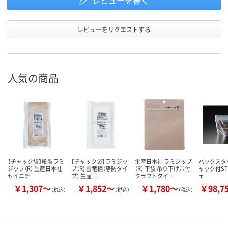
レビューを書く
レビューをリクエストする
人気の商品
【チャック袋】紙製ラミ
【チャック袋】ラミジッ
生産日本社 ラミジップ
パックスタイ
ジップ（R） 生産日本社
プ（R) 雲竜柄（静防タイ
（R） 平袋 吊り下げ穴付
ャック付ST
セイニチ
プ） 生産日…
クラフトタイ…
ェ
￥1,307～
￥1,852～
￥1,780～
￥98,7
（税込）
（税込）
（税込）