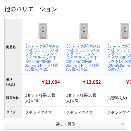
他のバリエーション
【チャック袋】生産日
【チャック袋】生産日
【チャック袋
商品名
本社 ラミジップ（R)
本社 ラミジップ（R)
本社 ラミジップ
クラフト・スタンド
クラフト・スタンド
クラフト・ス
タイプ チャック下
タイプ チャック下
タイプ KRE-1
180×横120+底
180×横120+底
ック下180×
35mm 1セット（1袋
35mm 1セット（1袋
120+底35mm
(50枚入)×10）
(50枚入)×5）
（50枚入）
価格
￥21,694
￥12,052
￥2
(税込)
1セット（1袋(50枚
1セット（1袋(50枚
1袋(50枚入)
販売単位
入)×10）
入)×5）
スタンドタイプ
スタンドタイプ
スタンドタイ
タイプ
詳しく見る
180（チャック下）
180（チャック下）
180（チャック
×120mm（ガゼット
×120mm（ガゼット
×120mm（
サイズ