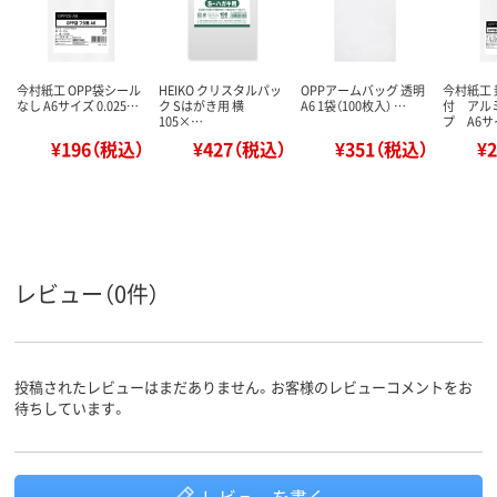
今村紙工 OPP袋シール
HEIKO クリスタルパッ
OPPアームバッグ 透明
今村紙工
なし A6サイズ 0.025…
ク Sはがき用 横
A6 1袋（100枚入） …
付 アル
105×…
プ A6
¥196（税込）
¥427（税込）
¥351（税込）
¥
レビュー（0件）
投稿されたレビューはまだありません。お客様のレビューコメントをお
待ちしています。