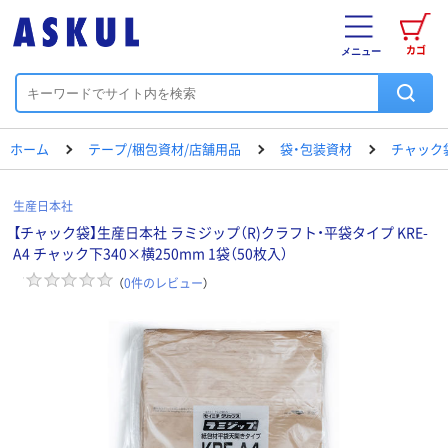
カゴ
メニュー
ホーム
テープ/梱包資材/店舗用品
袋・包装資材
チャック
生産日本社
【チャック袋】生産日本社 ラミジップ（R)クラフト・平袋タイプ KRE-
A4 チャック下340×横250mm 1袋（50枚入）
（
0
件のレビュー
）