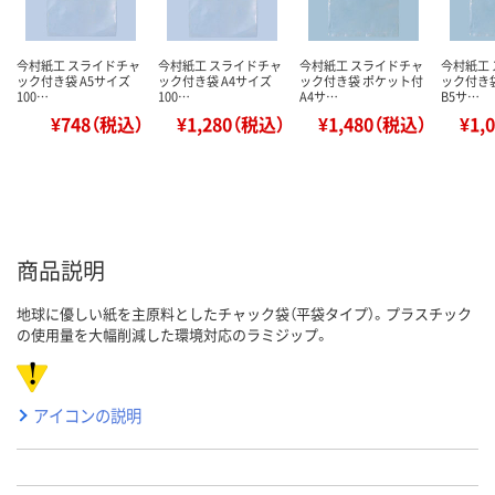
今村紙工 スライドチャ
今村紙工 スライドチャ
今村紙工 スライドチャ
今村紙工
ック付き袋 A5サイズ
ック付き袋 A4サイズ
ック付き袋 ポケット付
ック付き
100…
100…
A4サ…
B5サ…
¥748（税込）
¥1,280（税込）
¥1,480（税込）
¥1,
商品説明
地球に優しい紙を主原料としたチャック袋（平袋タイプ）。プラスチック
の使用量を大幅削減した環境対応のラミジップ。
アイコンの説明