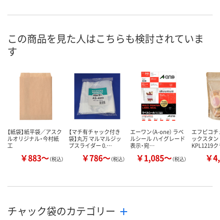
幅35mm）
幅35mm）
幅35mm）
お申込番
AEE0213
AEE0170
AEE0137
号
この商品を見た人はこちらも検討されていま
す
2点
5点
あり
在庫
8月11日（火）
8月11日（火）
8月11日（火）
お届け日
数量
数量
数量
カゴへ
カゴへ
カ
【紙袋】紙平袋／アスク
【マチ有チャック付き
エーワン（A-one） ラベ
エフピコチ
ルオリジナル・今村紙
袋】丸万 マルマルジッ
ルシール ハイグレード
ックスタン
工
プスライダー 0.…
表示・宛…
KPL1219
￥883～
￥786～
￥1,085～
￥4,
（税込）
（税込）
（税込）
チャック袋のカテゴリー