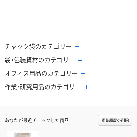
幅35mm）
幅35mm）
幅35mm）
お申込番
AEE0213
AEE0170
AEE0137
号
2点
5点
あり
在庫
8月11日（火）
8月11日（火）
8月11日（火）
お届け日
チャック袋のカテゴリー
袋・包装資材のカテゴリー
数量
数量
数量
オフィス用品のカテゴリー
カゴへ
カゴへ
カ
作業・研究用品のカテゴリー
あなたが最近チェックした商品
閲覧履歴の削除