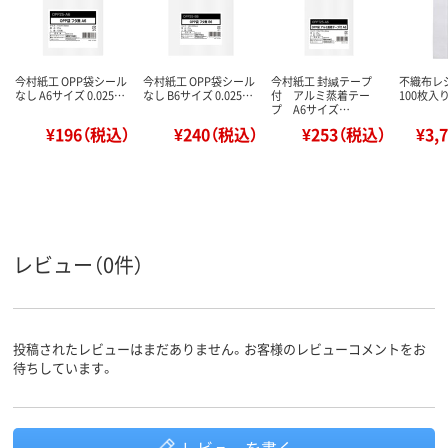
今村紙工 OPP袋シール
今村紙工 OPP袋シール
今村紙工 封緘テープ
不織布レジ
なし A6サイズ 0.025…
なし B6サイズ 0.025…
付 アルミ蒸着テー
100枚入り
プ A6サイズ…
¥196（税込）
¥240（税込）
¥253（税込）
¥3,
レビュー（0件）
投稿されたレビューはまだありません。お客様のレビューコメントをお
待ちしています。