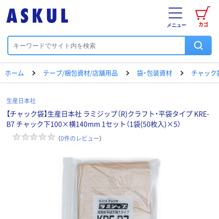
カゴ
メニュー
ホーム
テープ/梱包資材/店舗用品
袋・包装資材
チャック
生産日本社
【チャック袋】生産日本社 ラミジップ（R)クラフト・平袋タイプ KRE-
B7 チャック下100×横140mm 1セット（1袋(50枚入)×5）
（
0
件のレビュー
）