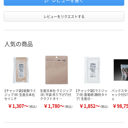
レビューを書く
レビューをリクエストする
人気の商品
【チャック袋】紙製ラミ
生産日本社 ラミジップ
【チャック袋】ラミジッ
パックスタイ
ジップ（R） 生産日本社
（R） 平袋 吊り下げ穴付
プ（R) 雲竜柄（静防タイ
ャック付ST
セイニチ
クラフトタイ…
プ） 生産日…
ェ
￥1,307～
￥1,780～
￥1,852～
￥98,7
（税込）
（税込）
（税込）