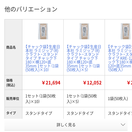
他のバリエーション
【チャック袋】生産日
【チャック袋】生産日
【チャック袋
商品名
本社 ラミジップ（R)
本社 ラミジップ（R)
本社 ラミジップ
クラフト・スタンド
クラフト・スタンド
クラフト・ス
タイプ チャック下
タイプ チャック下
タイプ KRE-1
180×横120+底
180×横120+底
ック下180×
35mm 1セット（1袋
35mm 1セット（1袋
120+底35mm
(50枚入)×10）
(50枚入)×5）
（50枚入）
価格
￥21,694
￥12,052
￥2
(税込)
1セット（1袋(50枚
1セット（1袋(50枚
1袋(50枚入)
販売単位
入)×10）
入)×5）
スタンドタイプ
スタンドタイプ
スタンドタイ
タイプ
詳しく見る
180（チャック下）
180（チャック下）
180（チャック
×120mm（ガゼット
×120mm（ガゼット
×120mm（
サイズ