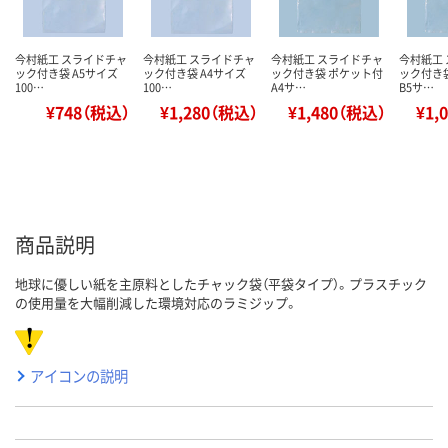
今村紙工 スライドチャ
今村紙工 スライドチャ
今村紙工 スライドチャ
今村紙工
ック付き袋 A5サイズ
ック付き袋 A4サイズ
ック付き袋 ポケット付
ック付き
100…
100…
A4サ…
B5サ…
¥748（税込）
¥1,280（税込）
¥1,480（税込）
¥1,
商品説明
地球に優しい紙を主原料としたチャック袋（平袋タイプ）。プラスチック
の使用量を大幅削減した環境対応のラミジップ。
アイコンの説明