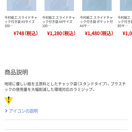
今村紙工 スライドチャ
今村紙工 スライドチャ
今村紙工 スライドチャ
今村紙工
ック付き袋 A5サイズ
ック付き袋 A4サイズ
ック付き袋 ポケット付
ック付き
100…
100…
A4サ…
B5サ…
¥748（税込）
¥1,280（税込）
¥1,480（税込）
¥1,
商品説明
地球に優しい紙を主原料としたチャック袋（スタンドタイプ）。プラスチ
ックの使用量を大幅削減した環境対応のラミジップ。
アイコンの説明