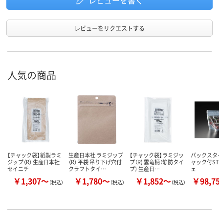
レビューを書く
レビューをリクエストする
人気の商品
【チャック袋】紙製ラミ
生産日本社 ラミジップ
【チャック袋】ラミジッ
パックスタイ
ジップ（R） 生産日本社
（R） 平袋 吊り下げ穴付
プ（R) 雲竜柄（静防タイ
ャック付ST
セイニチ
クラフトタイ…
プ） 生産日…
ェ
￥1,307～
￥1,780～
￥1,852～
￥98,7
（税込）
（税込）
（税込）