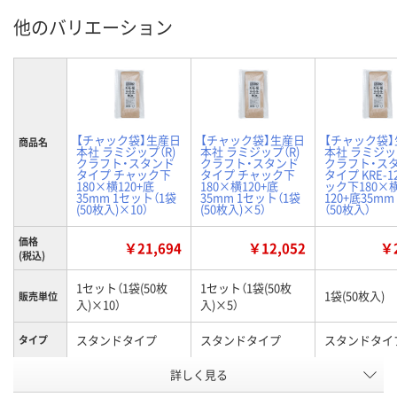
他のバリエーション
【チャック袋】生産日
【チャック袋】生産日
【チャック袋
商品名
本社 ラミジップ（R)
本社 ラミジップ（R)
本社 ラミジップ
クラフト・スタンド
クラフト・スタンド
クラフト・ス
タイプ チャック下
タイプ チャック下
タイプ KRE-1
180×横120+底
180×横120+底
ック下180×
35mm 1セット（1袋
35mm 1セット（1袋
120+底35mm
(50枚入)×10）
(50枚入)×5）
（50枚入）
価格
￥21,694
￥12,052
￥2
(税込)
1セット（1袋(50枚
1セット（1袋(50枚
1袋(50枚入)
販売単位
入)×10）
入)×5）
スタンドタイプ
スタンドタイプ
スタンドタイ
タイプ
詳しく見る
180（チャック下）
180（チャック下）
180（チャック
×120mm（ガゼット
×120mm（ガゼット
×120mm（
サイズ