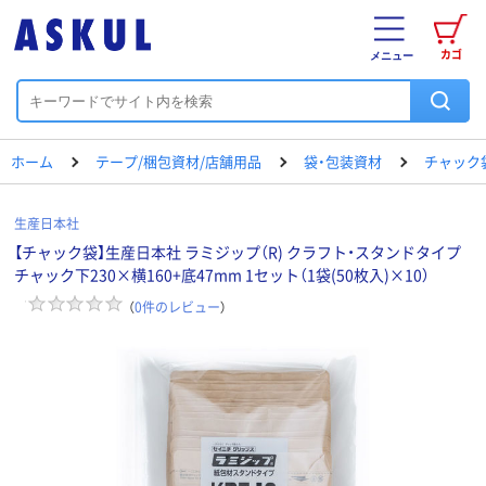
カゴ
メニュー
ホーム
テープ/梱包資材/店舗用品
袋・包装資材
チャック
生産日本社
【チャック袋】生産日本社 ラミジップ（R) クラフト・スタンドタイプ
チャック下230×横160+底47mm 1セット（1袋(50枚入)×10）
（
0
件のレビュー
）