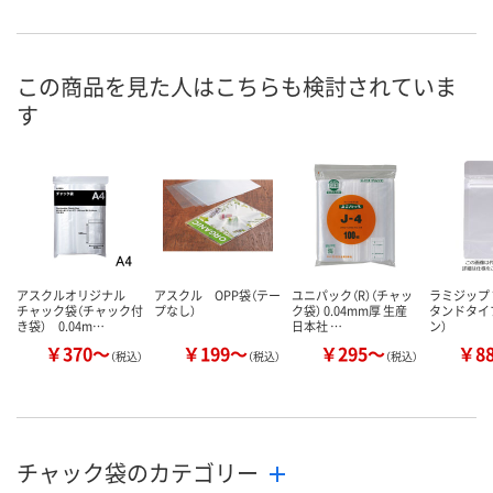
幅35mm）
幅35mm）
幅35mm）
お申込番
AEE0213
AEE0170
AEE0137
号
この商品を見た人はこちらも検討されていま
す
2点
5点
あり
在庫
8月8日（土）
8月8日（土）
8月8日（土）
お届け日
数量
数量
数量
カゴへ
カゴへ
カ
アスクルオリジナル
アスクル OPP袋（テー
ユニパック（R）（チャッ
ラミジップ
チャック袋（チャック付
プなし）
ク袋） 0.04mm厚 生産
タンドタイ
き袋） 0.04m…
日本社 …
ン）
￥370～
￥199～
￥295～
￥8
（税込）
（税込）
（税込）
チャック袋のカテゴリー