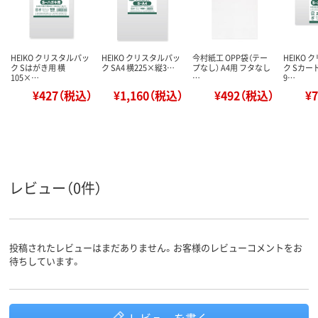
HEIKO クリスタルパッ
HEIKO クリスタルパッ
今村紙工 OPP袋（テー
HEIKO
ク Sはがき用 横
ク SA4 横225×縦3…
プなし） A4用 フタなし
ク Sカー
105×…
…
9…
¥427（税込）
¥1,160（税込）
¥492（税込）
¥
レビュー（0件）
投稿されたレビューはまだありません。お客様のレビューコメントをお
待ちしています。