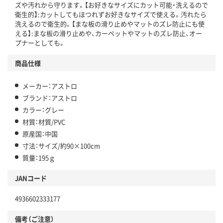
ズや汚れから守ります。【お好きなサイズにカット可能・洗えるので
衛生的】:カットしてもほつれずお好きなサイズで使える。汚れたら
洗えるので衛生的。【まな板の滑り止めやマットのズレ防止にも使
える】:まな板の滑り止めや、カーペットやマットのズレ防止、オー
プナーとしても。
商品仕様
メーカー：アストロ
ブランド：アストロ
カラー：グレー
材質：材質/PVC
原産国：中国
寸法：サイズ/約90×100cm
質量：195ｇ
JANコード
4936602333177
備考（ご注意）