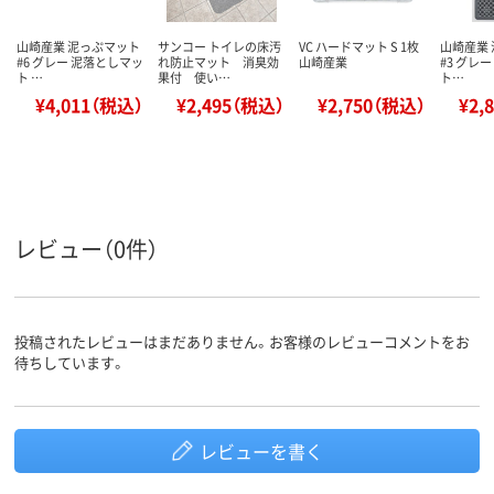
山崎産業 泥っぷマット
サンコー トイレの床汚
VC ハードマット S 1枚
山崎産業
#6 グレー 泥落としマッ
れ防止マット 消臭効
山崎産業
#3 グレ
ト …
果付 使い…
ト…
¥4,011（税込）
¥2,495（税込）
¥2,750（税込）
¥2,
レビュー（0件）
投稿されたレビューはまだありません。お客様のレビューコメントをお
待ちしています。
レビューを書く