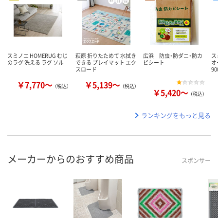
スミノエ HOMERUG むじ
萩原 折りたためて 水拭き
広浜 防虫・防ダニ・防カ
ス
のラグ 洗える ラグ ソル
できる プレイマット エク
ビシート
オ
スロード
9
￥7,770～
￥5,139～
（税込）
（税込）
￥5,420～
（税込）
ランキングをもっと見る
メーカーからのおすすめ商品
スポンサー