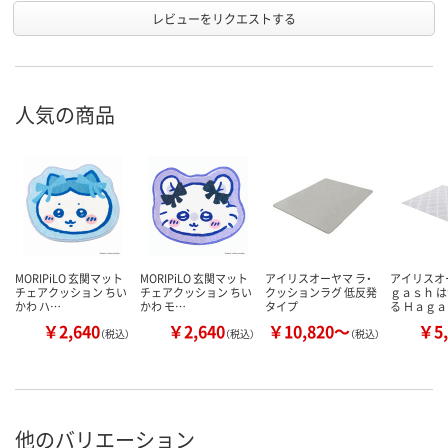
レビューをリクエストする
人気の商品
MORIPiLO 玄関マット
MORIPiLO 玄関マット
アイリスオーヤマ ラ・
アイリスオ
チェアクッション ちい
チェアクッション ちい
クッションラグ 低反発
ｇａｓｈ 
かわ ハ…
かわ モ…
タイプ
る Ｈａｇ
￥2,640
￥2,640
￥10,820～
￥5,
（税込）
（税込）
（税込）
他のバリエーション