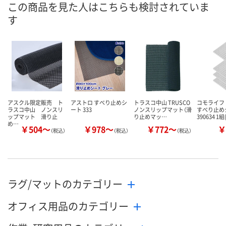
この商品を見た人はこちらも検討されていま
す
お届け日
お取り扱い終了しま
お取り扱い終了しま
お取り扱い終
した
した
した
アスクル限定販売 ト
アストロ すべり止めシ
トラスコ中山 TRUSCO
コモライフ
ラスコ中山 ノンスリ
ート 333
ノンスリップマット（滑
すべり止め
ップマット 滑り止
り止めマッ…
390634 1組
め…
￥504～
￥978～
￥772～
￥
（税込）
（税込）
（税込）
ラグ/マットのカテゴリー
オフィス用品のカテゴリー