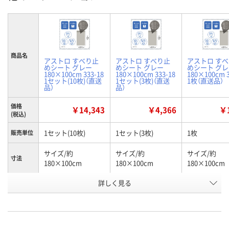
商品名
アストロ すべり止
アストロ すべり止
アストロ す
めシート グレー
めシート グレー
めシート グ
180×100cm 333-18
180×100cm 333-18
180×100cm 3
1セット(10枚)（直送
1セット(3枚)（直送
1枚（直送品）
品）
品）
価格
￥14,343
￥4,366
￥1
(税込)
1セット(10枚)
1セット(3枚)
1枚
販売単位
サイズ/約
サイズ/約
サイズ/約
寸法
180×100cm
180×100cm
180×100cm
詳しく見る
グレー
グレー
グレー
カラー
お申込番
AEX8671
AEX8659
UE31159
号
直送品
直送品
直送品
在庫