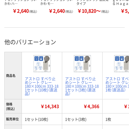
かわ ハ…
かわ モ…
タイプ
る Ｈａｇ
￥2,640
￥2,640
￥10,820～
￥5,
（税込）
（税込）
（税込）
他のバリエーション
商品名
アストロ すべり止
アストロ すべり止
アストロ す
めシート グレー
めシート グレー
めシート グ
180×100cm 333-18
180×100cm 333-18
180×100cm 3
1セット(10枚)（直送
1セット(3枚)（直送
1枚（直送品）
品）
品）
価格
￥14,343
￥4,366
￥1
(税込)
1セット(10枚)
1セット(3枚)
1枚
販売単位