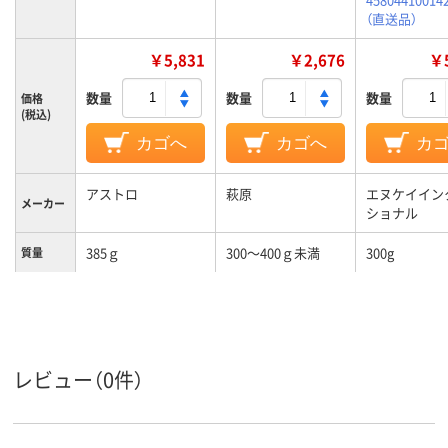
（直送品）
￥5,831
￥2,676
￥5
数量
数量
数量
価格
(税込)
カゴへ
カゴへ
カ
アストロ
萩原
エヌケイイン
メーカー
ショナル
385ｇ
300～400ｇ未満
300g
質量
レビュー（0件）