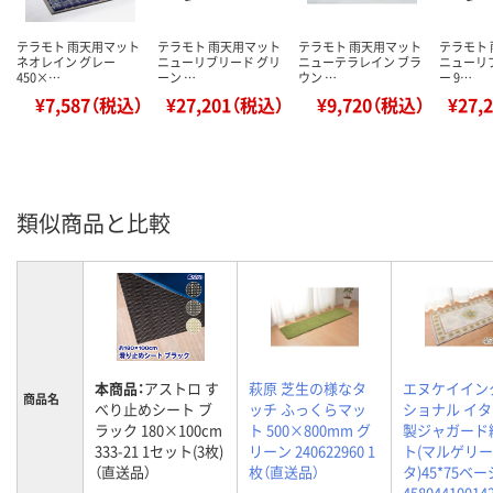
テラモト 雨天用マット
テラモト 雨天用マット
テラモト 雨天用マット
テラモト
ネオレイン グレー
ニューリブリード グリ
ニューテラレイン ブラ
ニューリ
450×…
ーン …
ウン …
ー 9…
¥7,587（税込）
¥27,201（税込）
¥9,720（税込）
¥27,
類似商品と比較
本商品：
アストロ す
萩原 芝生の様なタ
エヌケイイン
商品名
べり止めシート ブ
ッチ ふっくらマッ
ショナル イ
ラック 180×100cm
ト 500×800mm グ
製ジャガード
333-21 1セット(3枚)
リーン 240622960 1
ト(マルゲリー
（直送品）
枚（直送品）
タ)45*75ベ
45804410014