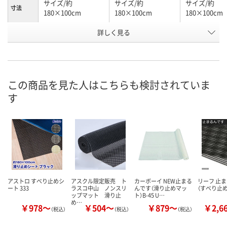
サイズ/約
サイズ/約
サイズ/約
寸法
180×100cm
180×100cm
180×100cm
詳しく見る
グレー
グレー
グレー
カラー
お申込番
AEX8671
AEX8659
UE31159
号
直送品
直送品
直送品
在庫
この商品を見た人はこちらも検討されていま
す
お届け日
お取り扱い終了しま
お取り扱い終了しま
お取り扱い終
した
した
した
アストロ すべり止めシ
アスクル限定販売 ト
カーボーイ NEW止まる
リーフ 止
ート 333
ラスコ中山 ノンスリ
んです（滑り止めマッ
（すべり止め
ップマット 滑り止
ト）B-45 U…
め…
￥978～
￥504～
￥879～
￥2,6
（税込）
（税込）
（税込）