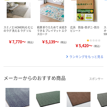
スミノエ HOMERUG むじ
萩原 折りたためて 水拭き
広浜 防虫・防ダニ・防カ
ス
のラグ 洗える ラグ ソル
できる プレイマット エク
ビシート
オ
スロード
9
￥7,770～
￥5,139～
（税込）
（税込）
￥5,420～
（税込）
ランキングをもっと見る
メーカーからのおすすめ商品
スポンサー