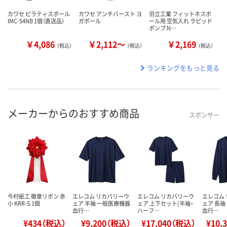
カワセ ピラティスポール
カワセ アンチバースト ヨ
羽立工業 フィットネスボ
IMC-54NB 1個（直送品）
ガボール
ール用 空気入れ ラピッド
ポンプ N…
￥4,086
￥2,112～
￥2,169
（税込）
（税込）
（税込）
ランキングをもっと見る
メーカーからのおすすめ商品
スポンサー
今村紙工 徽章リボン 赤
エレコム リカバリーウ
エレコム リカバリーウ
エレコム
小 KRR-S 1個
ェア 半袖 一般医療機器
ェア 上下セット[半袖・
ェア 長袖
血行…
ハーフ…
血行…
¥434（税込）
¥9,200（税込）
¥17,040（税込）
¥10,