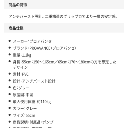
商品の特徴
アンチバースト設計。二重構造のグリップカでよりー層の安定感。
商品仕様
メーカー：プロアバンセ
ブランド：PROAVANCE（プロアバンセ）
重量：1.1kg
身長：55cm：150～165cm／65cm：170～180cmの方を想定した
デザイン
素材：PVC
設計：アンチバースト設計
色：グレー
原産国：中国
最大使用体重：約110kg
カラー：グレー
サイズ：55cm
商品説明：付属品：ポンプ