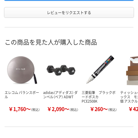
レビューをリクエストする
この商品を見た人が購入した商品
エレコム バランスボー
adidas（アディダス） ダ
三菱鉛筆 ブラックボ
ティッシュ
ル
ンベル（ペア） ADWT
ードポスカ
ックス モカ 
PCE2508K
個 アスク
￥1,760～
￥2,090～
￥260～
￥4
（税込）
（税込）
（税込）