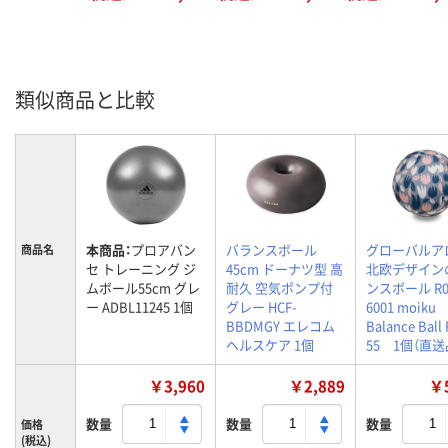
類似商品と比較
本商品：
プロアバン
バランスボール
グローバルア
商品名
セ トレーニング ジ
45cm ドーナツ型 高
北欧デザイン
ムボール55cm グレ
耐久 空気ポンプ付
ンスボール R0
ー ADBL11245 1個
グレー HCF-
6001 moiku
BBDMGY エレコム
Balance Ball 
ヘルスケア 1個
55 1個（直送
￥3,960
￥2,889
￥5
数量
数量
数量
価格
(税込)