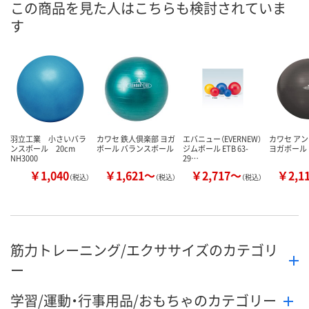
この商品を見た人はこちらも検討されていま
す
羽立工業 小さいバラ
カワセ 鉄人倶楽部 ヨガ
エバニュー（EVERNEW）
カワセ ア
ンスボール 20cm
ボール バランスボール
ジムボール ETB 63-
ヨガボール
NH3000
29…
￥1,040
￥1,621～
￥2,717～
￥2,1
（税込）
（税込）
（税込）
筋力トレーニング/エクササイズのカテゴリ
ー
学習/運動・行事用品/おもちゃのカテゴリー