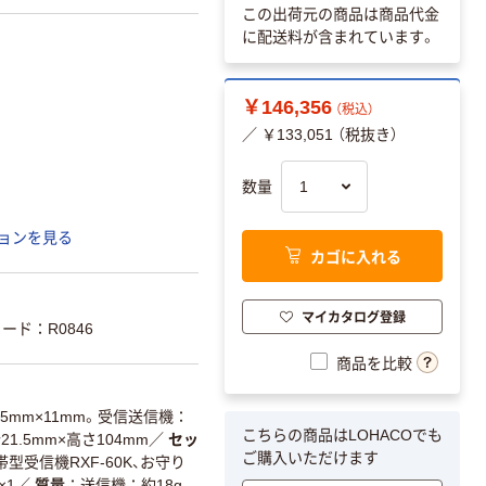
この出荷元の商品は商品代金
に配送料が含まれています。
￥146,356
（税込）
／ ￥133,051 （税抜き）
数量
ョンを見る
カゴに入れる
マイカタログ登録
ード：R0846
商品を比較
5mm×11mm。受信送信機：
こちらの商品はLOHACOでも
1.5mm×高さ104mm
／
セッ
ご購入いただけます
型受信機RXF-60K、お守り
×1
／
質量
送信機：約18g、