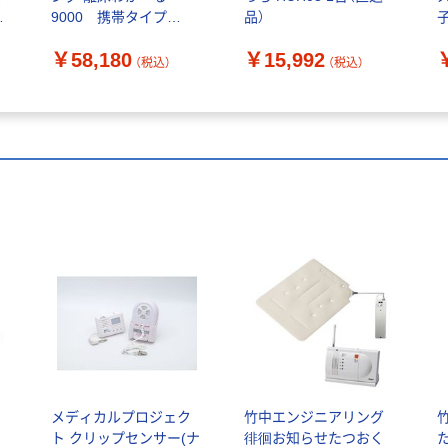
9000 携帯タイプ
品）
SR9000-P 1セット（直
￥58,180
￥15,992
送品）
（税込）
（税込）
ン
メディカルプロジェク
竹中エンジニアリング
ナ
ト クリップセンサー(ナ
徘徊お知らせたつおく