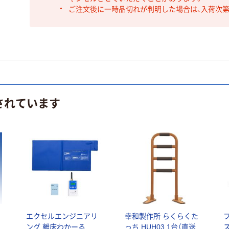
ご注文後に一時品切れが判明した場合は、入荷次
されています
エクセルエンジニアリ
幸和製作所 らくらくた
受
ング 離床わかーる
っち HUH03 1台（直送