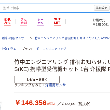
詳細設定
お届け先
〒135-0061
離床・徘徊センサー
竹中エンジニアリング 徘徊お知らせけいたいくん ACW-S 
ーを全て見る
ブランド
竹中エンジニアリング
竹中エンジニアリング 徘徊お知らせけい
S(KE) 携帯型受信機セット 1台 介援隊 R
レビューを書く
ランキングをみる
介護用センサー
￥146,356
／￥133,051（税抜き）
（税込）