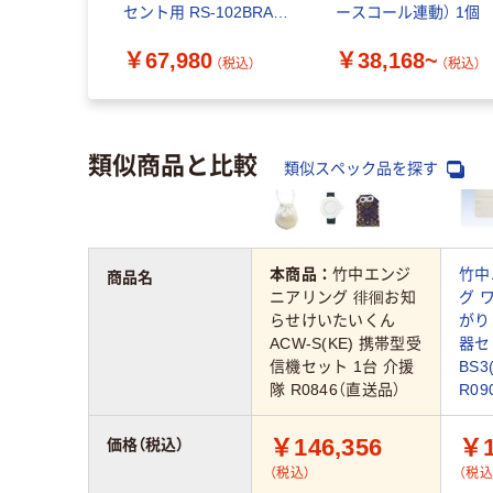
ントセット)
セント用 RS-102BRA-
ースコール連動） 1個
48-BC-
SET(WZNC) 1個 8-
￥67,980
￥38,168~
2761-81（直
1381-21（直送品）
（税込）
（税込）
（税込）
類似商品と比較
類似スペック品を探す
本商品：
竹中エンジ
竹中
商品名
ニアリング 徘徊お知
グ 
らせけいたいくん
がり
ACW-S(KE) 携帯型受
器セ
信機セット 1台 介援
BS3
隊 R0846（直送品）
R09
￥146,356
￥1
価格（税込）
（税込）
（税込