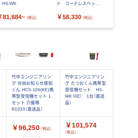
 HS-WK
ト コードレスベッド
ール コー
センサー SNC5000B-
1個
￥81,684~
￥58,330
￥97,02
58W 1セット（直送品）
（税込）
（税込）
竹中エンジニアリン
竹中エンジニアリン
グ 徘徊お知らせ感知
グ たつおくん携帯型
-
くん HCS-106(KE)携
受信機セット HS-
帯型受信機セット 1
WK（KE） 1台（直送
セット 介援隊
品）
R1033（直送品）
￥101,574
￥96,250
（税込）
（税込）