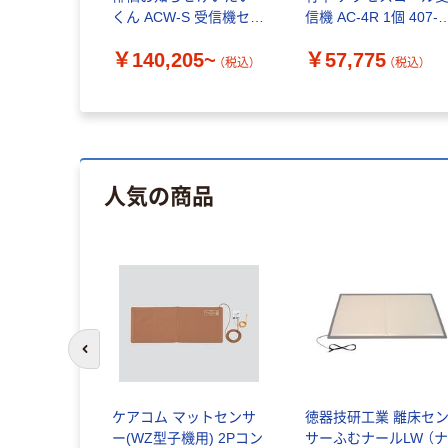
くん ACW-S 受信機セッ
信機 AC-4R 1個 407-
ト R0846
8488（直送品）
￥140,205~
￥57,775
（税込）
（税込）
人気の商品
前のスライドへ
ニアリング
ケアコム マットセンサ
徳器技研工業 離床セ
サーセット
ー(WZ型子機用) 2Pコン
サーふむナールLW （