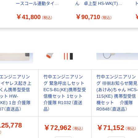
ースコール連動タイプ)
ん 卓上型 HS-WK(T) 1
ト
ワイヤレスタイプ ナカ
台（直送品）
￥41,800
￥90,710
ヨSP M8202W(A2-1H)
（税込）
（税込）
1セット（直送品）
エンジニアリン
竹中エンジニアリン
竹中エンジニアリン
ワイヤレス起き上
グ 緊急呼出しセット
グ 徘徊お知らせ開見
くん携帯型受信
ECS-B1(KE)携帯型受
(あけみ)ちゃん HCS
ット HW-
信機セット 1セット
115(KE) 携帯型受信
(KE) 1台 介援隊
介援隊 R1032（直送
機セット 介援隊
07（直送品）
品）
R0848（直送品）
25,778
￥72,962
￥71,152
（税込）
（税込）
）