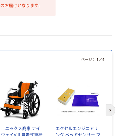
第のお届けとなります。
ページ：
1
／
4
次のスライド
フェニックス商事 ナイ
エクセルエンジニアリ
竹中エンジ
スウェイVIII 自走式車椅
ング ベッドセンサー マ
徘徊お知ら