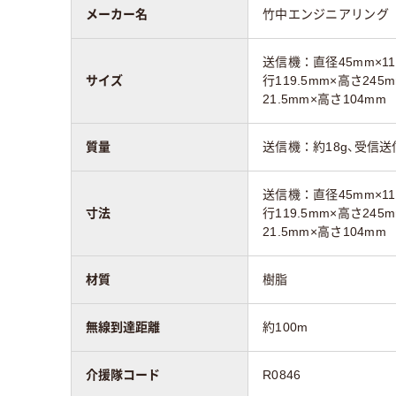
メーカー名
竹中エンジニアリング
送信機：直径45mm×1
サイズ
行119.5mm×高さ24
21.5mm×高さ104mm
質量
送信機：約18g、受信送
送信機：直径45mm×1
寸法
行119.5mm×高さ24
21.5mm×高さ104mm
材質
樹脂
無線到達距離
約100m
介援隊コード
R0846