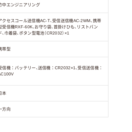
竹中エンジニアリング
アクセスコール送信機AC-T、受信送信機AC-2WM、携帯
型受信機RXF-60K、お守り袋、首掛けひも、リストバン
ド、巾着袋、ボタン型電池（CR2032）×1
携帯型
受信機：バッテリー、送信機：CR2032×1、受信送信機：
AC100V
日本
一方向