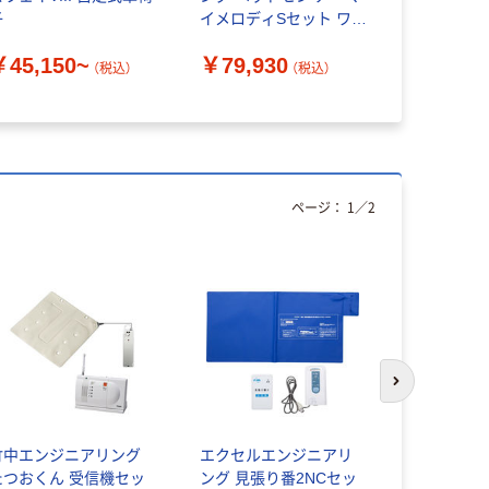
子
イメロディSセット ワイ
み）ちゃん H
ドサイズ 942706 1個
信機セット
￥45,150~
￥79,930
￥63,43
（直送品）
R0848
（税込）
（税込）
ページ：
1
／
2
次のスライド
竹中エンジニアリング
エクセルエンジニアリ
テクノスジ
たつおくん 受信機セッ
ング 見張り番2NCセッ
（TECHNO