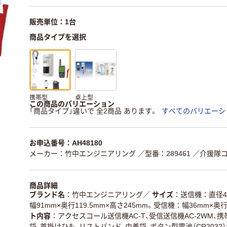
販売単位：1台
商品タイプを選択
携帯型
卓上型
この商品のバリエーション
「商品タイプ」違いで 全2商品 あります。
すべてのバリエーシ
お申込番号：AH48180
メーカー：竹中エンジニアリング
／型番：289461
／介援隊コ
商品詳細
ブランド名
竹中エンジニアリング
／
サイズ
送信機：直径4
幅91mm×奥行119.5mm×高さ245mm。受信機：幅36mm×奥行2
ト内容
アクセスコール送信機AC-T、受信送信機AC-2WM、携帯
袋、首掛けひも、リストバンド、巾着袋、ボタン型電池（CR2032）