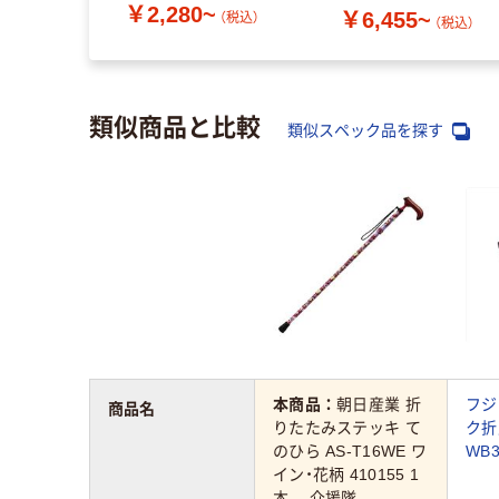
￥2,280~
￥6,455~
009735
（税込）
（税込）
類似商品と比較
類似スペック品を探す
本商品：
朝日産業 折
フジ
商品名
りたたみステッキ て
ク折
のひら AS-T16WE ワ
WB3
イン・花柄 410155 1
本 介援隊