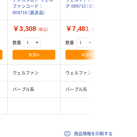
ファンコード：
グ 009715（直送品）
009715（直送品）
￥3,308
￥7,481
￥10,
（税込）
（税込）
数量
数量
数量
カゴへ
カゴへ
ウェルファン
ウェルファン
ケイ・ホ
パープル系
パープル系
レッド系
商品情報を印刷する