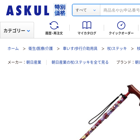
すべて
カテゴリー
履歴・再注文
マイカタログ
クイックオーダー
ホーム
衛生/医療/介護
車いす/歩行介助用具
杖/ステッキ
メーカー
朝日産業
朝日産業の杖/ステッキを全て見る
ブランド
朝