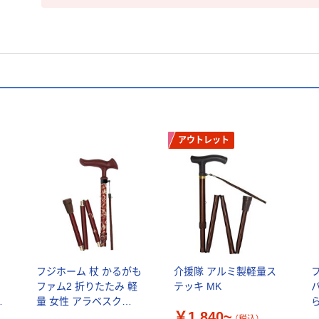
アウトレット
フ
フジホーム 杖 かるがも
介援隊 アルミ製軽量ス
ク
ファム2 折りたたみ 軽
テッキ MK
量 女性 アラベスク
￥1,840~
379757 1個（直送品）
L