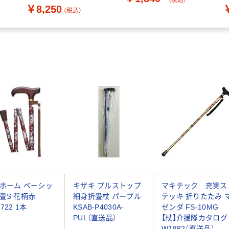
（税込）
￥8,250
（税込）
ホーム ベーシッ
キザキ プルストップ
マキテック 充実ス
畳S 花柄赤
細身折畳杖 パープル
テッキ 折りたたみ 
722 1本
KSAB-P4030A-
ゼンダ FS-10MG
PUL（直送品）
【杖】介援隊カタログ
W1882（直送品）