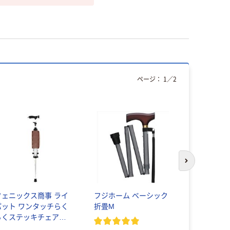
ページ：
1
／
2
次のスライド
フェニックス商事 ライ
フジホーム ベーシック
SINANO
パット ワンタッチらく
折畳M
ル 折り畳
らくステッキチェア
￥13,90
PSC001_BROWN 1台