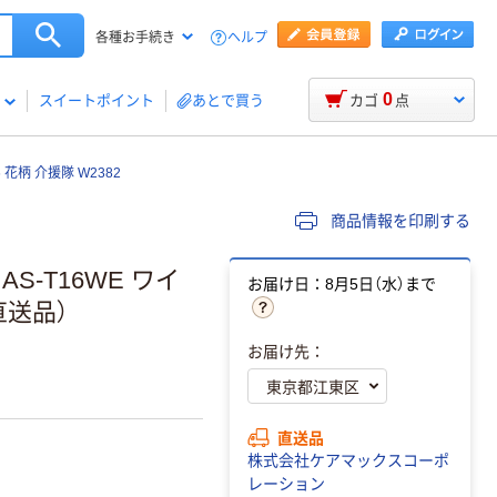
ヘルプ
各種お手続き
0
スイートポイント
あとで買う
カゴ
点
花柄 介援隊 W2382
商品情報を印刷する
S-T16WE ワイ
お届け日：8月5日（水）まで
直送品）
お届け先：
直送品
株式会社ケアマックスコーポ
レーション