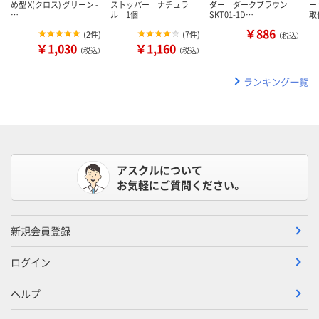
め型 X(クロス) グリーン -
ストッパー ナチュラ
ダー ダークブラウン
ー
…
ル 1個
SKT01-1D…
取
￥886
(
2件
)
(
7件
)
（税込）
￥1,030
￥1,160
（税込）
（税込）
ランキング一覧
アスクルについて
お気軽にご質問ください。
新規会員登録
ログイン
ヘルプ