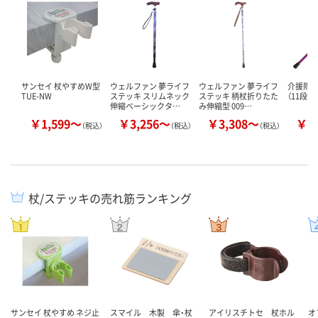
サンセイ 杖やすめW型
ウェルファン 夢ライフ
ウェルファン 夢ライフ
介援隊 
TUE-NW
ステッキ スリムネック
ステッキ 柄杖折りたた
（11段
伸縮ベーシックタ…
み伸縮型 009…
￥1,599～
￥3,256～
￥3,308～
￥1
（税込）
（税込）
（税込）
杖/ステッキの売れ筋ランキング
サンセイ 杖やすめ ネジ止
スマイル 木製 傘・杖
アイリスチトセ 杖ホル
オ