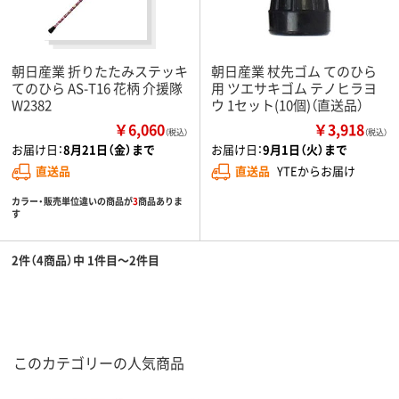
朝日産業 折りたたみステッキ
朝日産業 杖先ゴム てのひら
てのひら AS-T16 花柄 介援隊
用 ツエサキゴム テノヒラヨ
W2382
ウ 1セット(10個)（直送品）
￥6,060
￥3,918
（税込）
（税込）
お届け日：
8月21日（金）まで
お届け日：
9月1日（火）まで
直送品
直送品
YTEからお届け
カラー・販売単位違いの商品が
3
商品ありま
す
2件（4商品）中 1件目～2件目
このカテゴリーの人気商品