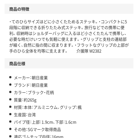
商品の特徴
・てのひらサイズほどに小さくたためるステッキ。・コンパクトに5
段階に収納できる折りたたみ式ステッキ。旅行などでの携帯に便
利。収納時はショルダーバッグに入るほど小さくたたんで携帯し、
必要な時だけいつでも気軽に使えます。・グリップと支柱の連結部
が細く、自然に指の間に収まります。・フラットなグリップの上部が
手のひら全体を均等に支えます。 介援隊 W2382
商品仕様
メーカー：朝日産業
ブランド：朝日産業
カラー：ブラック・花柄
質量：約265g
材質：本体：アルミニウム、グリップ：楓
生産国：台湾
パイプ径：上部：1.9cm、下部：1.6cm
その他：SGマーク取得商品
適応ゴムチップ内径：16mm