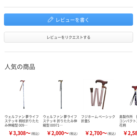
レビューを書く
レビューをリクエストする
人気の商品
ウェルファン 夢ライフ
ウェルファン 夢ライフ
フジホーム ベーシック
島製作所 
ステッキ 柄杖折りたた
ステッキ 折りたたみ伸
折畳S
コンパク
み伸縮型 009…
縮型 00971…
花柄
￥3,308～
￥2,000～
￥2,700～
￥2,5
（税込）
（税込）
（税込）