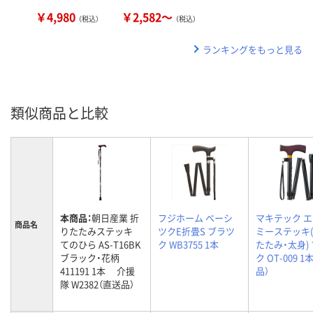
￥4,980
￥2,582～
（税込）
（税込）
ランキングをもっと見る
類似商品と比較
本商品：
朝日産業 折
フジホーム ベーシ
マキテック 
商品名
りたたみステッキ
ツクE折畳S ブラツ
ミーステッキ
てのひら AS-T16BK
ク WB3755 1本
たたみ・太身)
ブラック・花柄
ク OT-009 
411191 1本 介援
品）
隊 W2382（直送品）