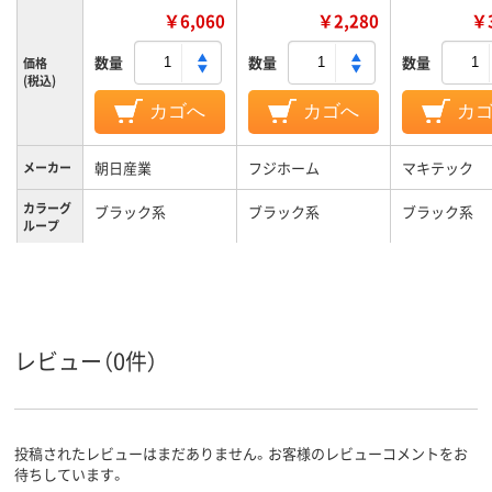
￥6,060
￥2,280
￥3
数量
数量
数量
価格
(税込)
カゴへ
カゴへ
カ
朝日産業
フジホーム
マキテック
メーカー
カラーグ
ブラック系
ブラック系
ブラック系
ループ
約265g
約350g
質量
レビュー（0件）
投稿されたレビューはまだありません。お客様のレビューコメントをお
待ちしています。