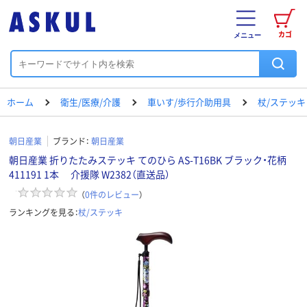
カゴ
メニュー
ホーム
衛生/医療/介護
車いす/歩行介助用具
杖/ステッキ
朝日産業
ブランド：
朝日産業
朝日産業 折りたたみステッキ てのひら AS-T16BK ブラック・花柄
411191 1本 介援隊 W2382（直送品）
（
0
件のレビュー
）
ランキングを見る：
杖/ステッキ