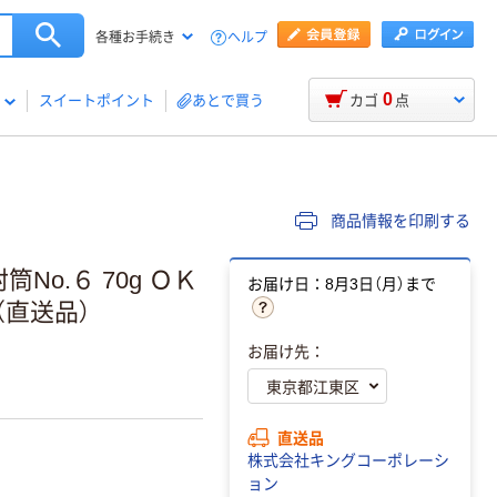
ヘルプ
各種お手続き
0
スイートポイント
あとで買う
カゴ
点
商品情報を印刷する
No.６ 70g ＯＫ
お届け日：8月3日（月）まで
)（直送品）
お届け先：
直送品
株式会社キングコーポレーシ
ョン