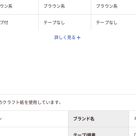
ウン系
ブラウン系
ブラウン系
プ付
テープなし
テープなし
詳しく見る
あり
なし
なし
なし
なし
なし
ター貼り
センター貼り
センター貼り
のクラフト紙を使用しています。
ン
ブランド名
25
テープ/接着