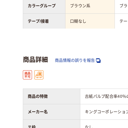
カラーグループ
ブラウン系
ブラ
テープ/接着
口糊なし
テー
〒枠
なし
あり
窓の有無
あり
なし
商品詳細
商品情報の誤りを報告
留め具の有無
なし
なし
封筒裏面の貼り方
センター貼
セン
商品の特徴
古紙パルプ配合率40％
質量
70g
メーカー名
キングコーポレーショ
アスクル商品環境
30
スコア
〒枠
なし