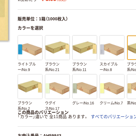
販売単位：1箱（1000枚入）
カラーを選択
ライトブル
ブラウン
ブラウン
スカイブル
ブラ
ー/No.9
系/No.21
系/No.11
ー/No.8
系/No
ブラウン
ウグイ
グレー/No.16
クリーム/No.7
茶/No
系/No.2
ス/No.17
この商品のバリエーション
「カラー」違いで 全11商品 あります。
すべてのバリエーショ
お申込番号：AH59843