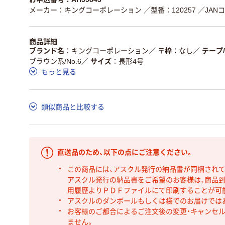
メーカー：キングコーポレーション
／型番：120257
／JANコ
商品詳細
ブランド名
キングコーポレーション
／
〒枠
なし
／
テープ
ブラウン系/No.6
／
サイズ
長形4号
もっと見る
類似商品と比較する
直送品のため、以下の点にご注意ください。
この商品には、アスクル発行の納品書が同梱され
アスクル発行の納品書をご希望のお客様は、商品到
用履歴よりＰＤＦファイルにて印刷することが可
アスクルのダンボールもしくは袋でのお届けでは
お客様のご都合によるご注文後の変更・キャンセル
ません。