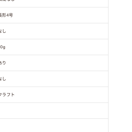
長形4号
なし
70g
あり
なし
クラフト