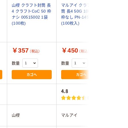
山櫻 クラフト封筒 長
マルアイ クラフト封
寿堂 F
4 クラフトCoC 50 枠
筒 長4 50G 100枚入
フト封筒
ナシ 00515002 1袋
枠なし PN-1450 1袋
り 100
(100枚)
(100枚入)
￥357
￥450
￥252
（税込）
（税込）
数量
数量
数量
カゴへ
カゴへ
4.8
4.2
(7)
山櫻
マルアイ
寿堂