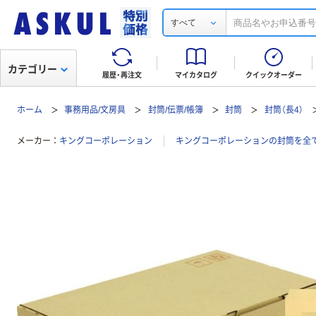
すべて
カテゴリー
履歴・再注文
マイカタログ
クイックオーダー
ホーム
事務用品/文房具
封筒/伝票/帳簿
封筒
封筒（長4）
メーカー
キングコーポレーション
キングコーポレーションの封筒を全