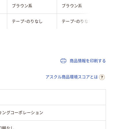
ブラウン系
ブラウン系
ブラウン
テープ・のりなし
テープ・のりなし
テープな
なし
なし
あり
なし
なし
なし
商品情報を印刷する
なし
なし
なし
アスクル商品環境スコアとは
センター貼り
センター貼り
サイド貼
237g
キングコーポレーション
50
口糊なし