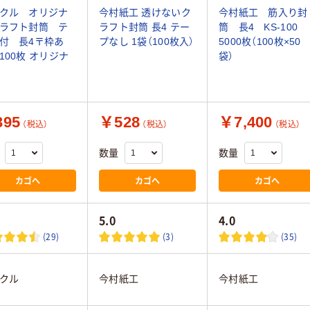
クル オリジナ
今村紙工 透けないク
今村紙工 筋入り封
ラフト封筒 テ
ラフト封筒 長4 テー
筒 長4 KS-100
付 長4〒枠あ
プなし 1袋（100枚入）
5000枚（100枚×50
100枚 オリジナ
袋）
95
￥528
￥7,400
（税込）
（税込）
（税込）
数量
数量
カゴへ
カゴへ
カゴへ
5.0
4.0
(29)
(3)
(35)
クル
今村紙工
今村紙工