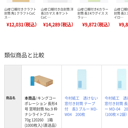
山櫻 口糊付きクラフト
山櫻 口糊付き白封筒 洋
山櫻 口糊付きKカラー
山櫻 口
封筒 角1 クラフトCoC
長3カマス 本ケント
封筒 長3 Kウグイス ス
封筒 長3
ス…
CoC …
ラッ…
イロ…
¥12,031（税込）
¥14,289（税込）
¥9,872（税込）
¥9,
類似商品と比較
本商品：
キングコー
今村紙工 透けない
今村紙工 透
商品名
ポレーション 長形4
窓付き封筒 テープ
窓付き封筒 長
号 窓明封筒 No.9 枠
付 長3 ブルー MD-
ー MD-04 2
ナシライトブルー
W04 200枚
（100枚×2袋）
70g 120260 1箱
(1000枚入)（直送品）