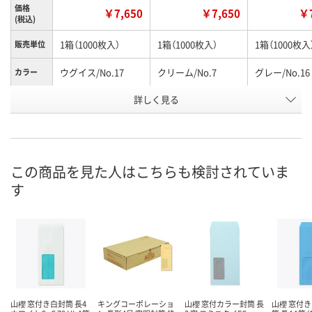
価格
￥7,650
￥7,650
￥7
(税込)
1箱（1000枚入）
1箱（1000枚入）
1箱（1000枚入
販売単位
ウグイス/No.17
クリーム/No.7
グレー/No.16
カラー
お申込番
詳しく見る
P642224
P642225
P642222
号
直送品
直送品
直送品
在庫
8月24日（月）まで
8月24日（月）まで
8月24日（月）
お届け日
この商品を見た人はこちらも検討されていま
す
数量
数量
数量
カゴへ
カゴへ
カ
山櫻 窓付き白封筒 長4
キングコーポレーショ
山櫻 窓付カラー封筒 長
山櫻 窓付