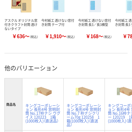
アスクル オリジナル窓
今村紙工 透けない窓付
今村紙工 透けない窓付
今村紙工 
付きクラフト封筒 透け
き封筒 テープ付
き封筒 長3／長3横型
き封筒 長3
ないタイプ
￥636～
￥1,910～
￥168～
￥7
（税込）
（税込）
（税込）
他のバリエーション
商品名
キングコーポレーシ
キングコーポレーシ
キングコーポ
ョン 長形4号 窓明封
ョン 長形4号 窓明封
ョン 長形4号
筒 No.17枠ナシ ウグ
筒 No.7 枠ナシクリ
筒 No.16枠
イス 120223 1箱
ーム70g 120258 1
ー 120219 
(1000枚入)（直送品）
箱(1000枚入)（直送
(1000枚入)（
品）