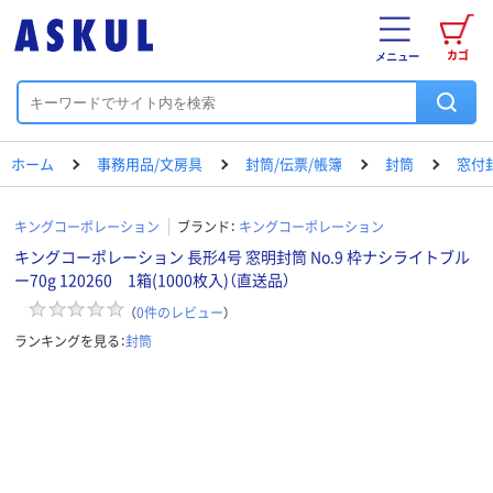
カゴ
メニュー
ホーム
事務用品/文房具
封筒/伝票/帳簿
封筒
窓付
キングコーポレーション
ブランド：
キングコーポレーション
キングコーポレーション 長形4号 窓明封筒 No.9 枠ナシライトブル
ー70g 120260 1箱(1000枚入)（直送品）
（
0
件のレビュー
）
ランキングを見る：
封筒