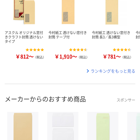
アスクル オリジナル窓付
今村紙工 透けない窓付き
今村紙工 透けない窓付き
今
きクラフト封筒 透けない
封筒 テープ付
封筒 長3／長3横型
封
タイプ
￥812～
￥1,910～
￥781～
（税込）
（税込）
（税込）
ランキングをもっと見る
メーカーからのおすすめ商品
スポンサー