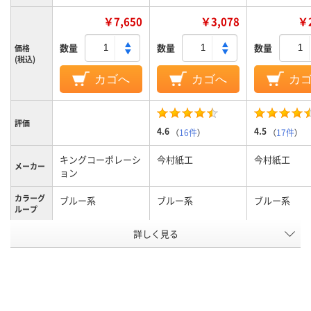
￥7,650
￥3,078
￥2
数量
数量
数量
価格
(税込)
カゴへ
カゴへ
カ
評価
4.6
4.5
（
16件
）
（
17件
）
キングコーポレーシ
今村紙工
今村紙工
メーカー
ョン
カラーグ
ブルー系
ブルー系
ブルー系
ループ
テープ/接
詳しく見る
テープ・のりなし
テープ付
テープなし
着
なし
なし
なし
〒枠
あり
あり
あり
窓の有無