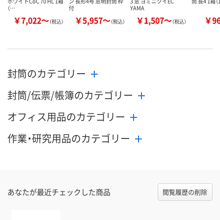
ホワイトCoC 70 HL 1箱
ン 長形4号 窓明封筒 枠
3 窓 ヨミニクイEC
筒 長4 1箱（
（…
付
YAMA
￥7,022～
￥5,957～
￥1,507～
￥9
（税込）
（税込）
（税込）
封筒のカテゴリー
封筒/伝票/帳簿のカテゴリー
オフィス用品のカテゴリー
作業・研究用品のカテゴリー
あなたが最近チェックした商品
閲覧履歴の削除