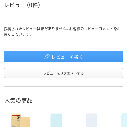
レビュー（0件）
留め具の
なし
なし
なし
有無
封筒裏面
センター貼り
センター貼り
センター貼り
の貼り方
投稿されたレビューはまだありません。お客様のレビューコメントをお
アスクル
待ちしています。
商品環境
スコア
レビューを書く
レビューをリクエストする
人気の商品