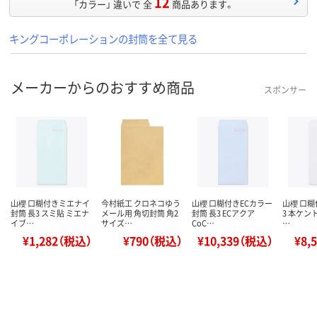
12
「カラー」 違いで 全
商品あります。
キングコーポレーションの封筒を全て見る
メーカーからのおすすめ商品
スポンサー
山櫻 口糊付きミエナイ
今村紙工 クロネコゆう
山櫻 口糊付きECカラー
山櫻 口糊
封筒 長3 スミ貼 ミエナ
メール用 角切封筒 角2
封筒 長3 ECアクア
3 本ケン
イブ…
サイズ…
CoC…
…
¥1,282（税込）
¥790（税込）
¥10,339（税込）
¥8,