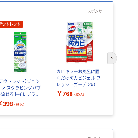
スポンサー
アウトレット
次のスライド
カビキラーお風呂に置
カビキラー
くだけ防カビジェル フ
くだけ防カ
【アウトレット】ジョン
レッシュガーデンの香
さしいフロ
ソン スクラビングバブ
り 本体 1個 ジョンソン
り 本体 1
￥768
￥768
ル流せるトイレブラシ
（税込）
（
除菌消臭プラスホワイ
￥398
（税込）
トブロッサム本体
89305 1個