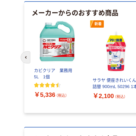
メーカーからのおすすめ商品
新着
前のスライドへ
ク 業務用
カビクリア 業務用
L（注ぎ口ノズ
5L 1個
サラヤ 便座きれいくん
レクリーナー
詰替 900ｍL 50296 1
￥5,336
￥2,100
（税込）
（税込）
（税込）