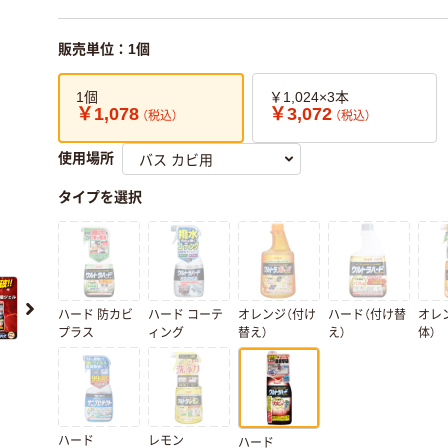
販売単位：1個
1個
￥1,024×3本
￥1,078
￥3,072
（税込）
（税込）
使用場所
タイプを選択
ハード 防カビ
ハード コーテ
オレンジ（付け
ハード（付け替
オレ
プラス
ィング
替え）
え）
体）
ハード
レモン
ハード