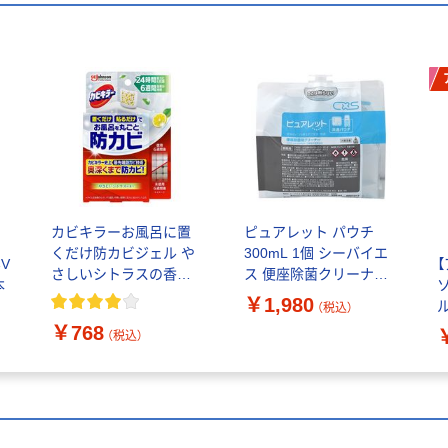
カビキラーお風呂に置
ピュアレット パウチ
くだけ防カビジェル や
300mL 1個 シーバイエ
V
さしいシトラスの香り
ス 便座除菌クリーナー
本
本体 1個 ジョンソン
ピュアレット/ピュアレ
￥1,980
（税込）
ットSディスペンサー共
￥768
通
（税込）
3