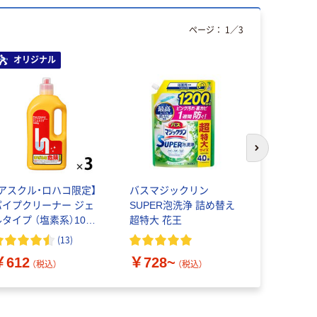
ページ：
1
／
3
オリジナル
次のスライド
【アスクル・ロハコ限定】
バスマジックリン
ホテルバス
パイプクリーナー ジェ
SUPER泡洗浄 詰め替え
ン 業務用4
タイプ （塩素系）1000
超特大 花王
用 花王
L 4978951 1セット
(
13
)
（３個） ミツエイ オ
￥612
￥728~
￥3,380
リジナル
（税込）
（税込）