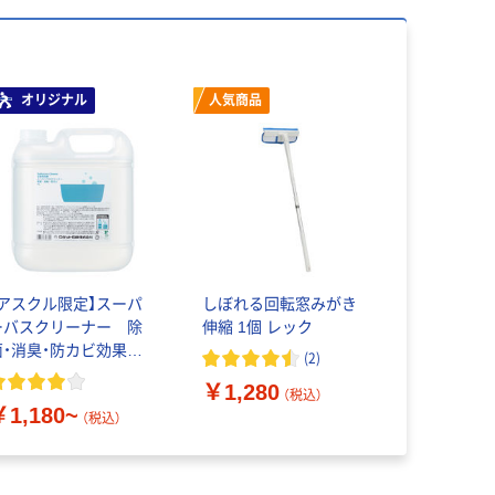
オリジナル
人気商品
【アスクル限定】スーパ
しぼれる回転窓みがき
ーバスクリーナー 除
伸縮 1個 レック
菌・消臭・防カビ効果
(
2
)
浴室用洗剤 4L/10L
￥1,280
中性洗剤 ロケット石
（税込）
￥1,180~
鹸 オリ
（税込）