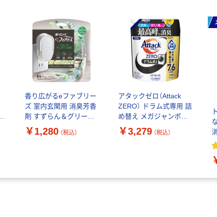
香り広がるeファブリー
アタックゼロ（Attack
ズ 室内玄関用 消臭芳香
ZERO） ドラム式専用 詰
剤 すずらん＆グリーン
め替え メガジャンボ
花
ブーケ プラグ本体＋付
2300g 1個 洗濯洗剤 花
￥1,280
￥3,279
（税込）
（税込）
替1回分 1個 P＆G
王
無