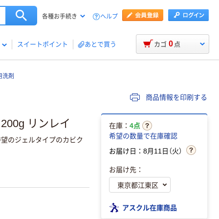
ヘルプ
各種お手続き
0
スイートポイント
あとで買う
カゴ
点
用洗剤
商品情報を印刷する
00g リンレイ
在庫：
4点
希望の数量で在庫確認
待望のジェルタイプのカビク
お届け日：8月11日（火）
お届け先：
アスクル在庫商品