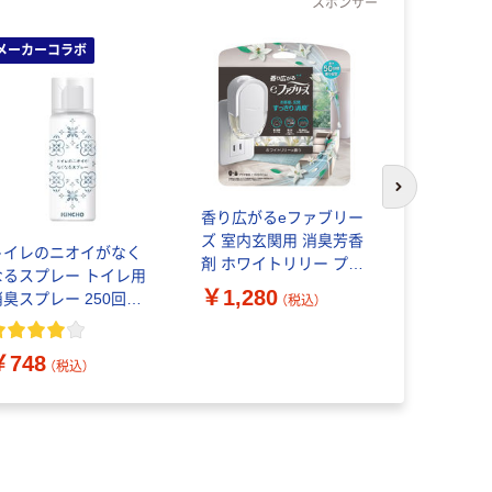
スポンサー
メーカーコラボ
本気プ
次のスライド
香り広がるeファブリー
ズ 室内玄関用 消臭芳香
トイレのニオイがなく
アタックゼロ（
剤 ホワイトリリー プラ
なるスプレー トイレ用
ZERO） 
グ本体＋付替1回分 1個
￥1,280
消臭スプレー 250回分
2kg 1個 
（税込）
P＆G
香性 52ml 1本 大日本
王
除虫菊 限定
￥748
￥2,505
（税込）