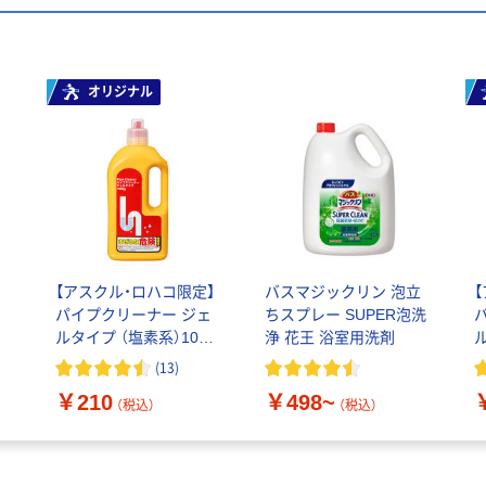
オリジナル
【アスクル・ロハコ限定】
バスマジックリン 泡立
パイプクリーナー ジェ
ちスプレー SUPER泡洗
ルタイプ （塩素系）1000
浄 花王 浴室用洗剤
ル
ｍL 4978951 1個 ミ
ｍ
(
13
)
ツエイ オリジナル
￥210
￥498~
（税込）
（税込）