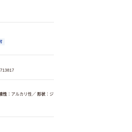
可
713817
液性
アルカリ性
／
形状
ジ