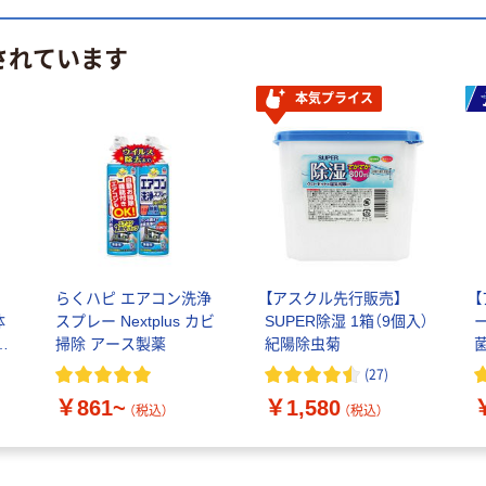
されています
本気プライス
らくハピ エアコン洗浄
【アスクル先行販売】
体
スプレー Nextplus カビ
SUPER除湿 1箱（9個入）
剤
掃除 アース製薬
紀陽除虫菊
・
(
27
)
￥861~
￥1,580
（税込）
（税込）