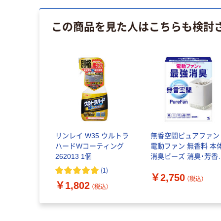
この商品を見た人はこちらも検討
リンレイ W35 ウルトラ
無香空間ピュアファン
ハードWコーティング
電動ファン 無香料 本
262013 1個
消臭ビーズ 消臭・芳香
600g 1個 室内・トイレ
(
1
)
￥2,750
ペット用 小林製薬
（税込）
￥1,802
（税込）