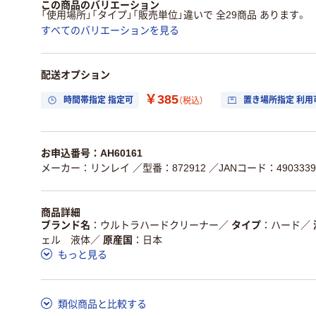
この商品のバリエーション
「使用場所」「タイプ」「販売単位」違いで 全29商品 あります。
すべてのバリエーションを見る
配送オプション
￥385
時間帯指定 指定可
置き場所指定 利用
（税込）
お申込番号：AH60161
メーカー：リンレイ
／型番：872912
／JANコード：4903339
商品詳細
ブランド名
ウルトラハードクリーナー
／
タイプ
ハード
／
ェル 液体
／
原産国
日本
もっと見る
類似商品と比較する