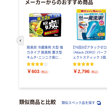
メーカーからのおすすめ商品
ボ
前のスライドへ
脱臭炭 冷蔵庫用 大型 強
【76回分】アタックゼロ
力タイプ 脱臭剤 置き型
（Attack ZERO） パーフ
オイがなく
キムチ・ニンニク臭にも
ェクトスティック 1個
 トイレ用
効く 1個 エステー
（76本入） 衣料用洗剤 
 芳香剤
王
シトラスの香
￥603
￥2,796
（税込）
（税込）
本 大日本除虫
込）
類似商品と比較
類似スペック品を探す