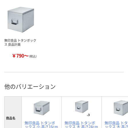
無印良品 トタンボック
ス 良品計画
￥790～
（税込）
他のバリエーション
商品名
無印良品 トタンボ
無印良品 トタンボ
無印良品 ト
ックス 小 高さ16cm
ックス 大 高さ24cm
ックス 大 高さ