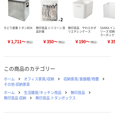
数量
数量
数量
カゴへ
カゴへ
カ
ちどり産業 トタンBOX
無印良品 シリコーン 良
無印良品 やわらかポ
SANKA 
品計画
リエチレンケース
リーズ 収納
ラーボック
￥1,711～
￥350～
￥190～
￥3
（税込）
（税込）
（税込）
この商品のカテゴリー
ホーム
オフィス家具/収納
収納家具/食器棚/物置
その他 収納家具
ホーム
生活雑貨/キッチン用品
無印良品
無印良品 収納
無印良品 トタンボックス