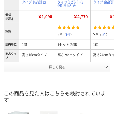
タイプ 良品計画
タイプ 1セット（3
タイプ 良品
個） 良品計画
価格
￥1,090
￥4,770
￥1
(税込)
評価
5.0
5.0
（
1件
）
（
1件
）
1個
1セット（3個）
1個
販売単位
商品タイ
高さ16cmタイプ
高さ24cmタイプ
高さ24cmタ
プ
詳しく見る
小
大
大
タイプ
お申込番
AH60531
NJ07203
AH60528
号
2点
あり
あり
在庫
この商品を見た人はこちらも検討されていま
す
8月11日（火）
8月11日（火）
8月11日（火）
お届け日