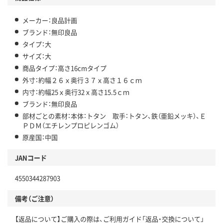
メーカー：良品計画
ブランド：無印良品
タイプ：大
サイズ：大
商品タイプ：高さ16cmタイプ
外寸：約幅２６ｘ奥行３７ｘ高さ１６ｃｍ
内寸：約幅25ｘ奥行32ｘ高さ15.5ｃｍ
ブランド：無印良品
部材ごとの素材：本体：トタン 取手：トタン、鉄（亜鉛メッキ）、Ｅ
ＰＤＭ（エチレンプロピレンゴム）
原産国：中国
JANコード
4550344287903
備考（ご注意）
【返品について】ご購入の際は、ご利用ガイド「返品・交換について」