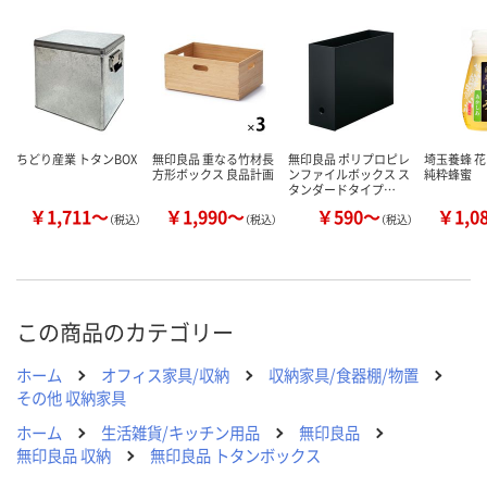
ついてご連絡いたし
8月11日（火）
8月11日（火）
お届け日
ます
数量
数量
数量
カゴへ
カゴへ
カ
ちどり産業 トタンBOX
無印良品 重なる竹材長
無印良品 ポリプロピレ
埼玉養蜂 花
方形ボックス 良品計画
ンファイルボックス ス
純粋蜂蜜
タンダードタイプ…
￥1,711～
￥1,990～
￥590～
￥1,0
（税込）
（税込）
（税込）
この商品のカテゴリー
ホーム
オフィス家具/収納
収納家具/食器棚/物置
その他 収納家具
ホーム
生活雑貨/キッチン用品
無印良品
無印良品 収納
無印良品 トタンボックス