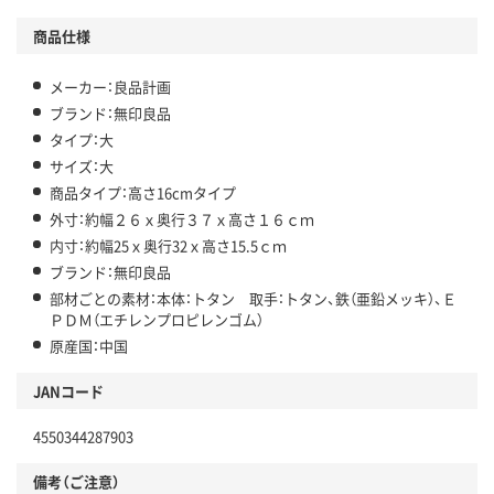
商品仕様
メーカー：良品計画
ブランド：無印良品
タイプ：大
サイズ：大
商品タイプ：高さ16cmタイプ
外寸：約幅２６ｘ奥行３７ｘ高さ１６ｃｍ
内寸：約幅25ｘ奥行32ｘ高さ15.5ｃｍ
ブランド：無印良品
部材ごとの素材：本体：トタン 取手：トタン、鉄（亜鉛メッキ）、Ｅ
ＰＤＭ（エチレンプロピレンゴム）
原産国：中国
JANコード
4550344287903
備考（ご注意）