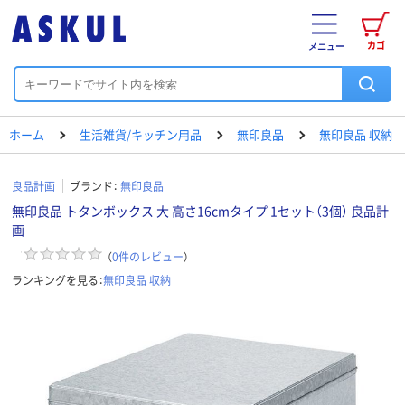
カゴ
メニュー
ホーム
生活雑貨/キッチン用品
無印良品
無印良品 収納
良品計画
ブランド：
無印良品
無印良品 トタンボックス 大 高さ16cmタイプ 1セット（3個） 良品計
画
（
0
件のレビュー
）
ランキングを見る：
無印良品 収納