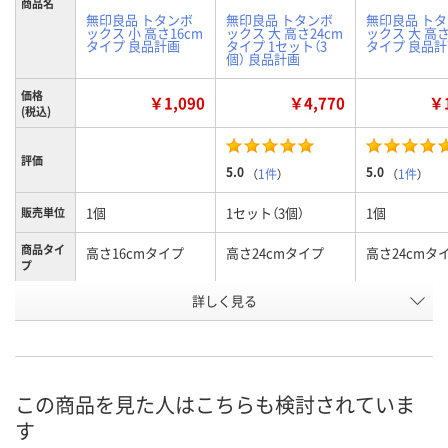
商品名
無印良品 トタンボ
無印良品 トタンボ
無印良品 ト
ックス 小 高さ16cm
ックス 大 高さ24cm
ックス 大 高さ
タイプ 良品計画
タイプ 1セット（3
タイプ 良品
個） 良品計画
価格
￥1,090
￥4,770
￥1
(税込)
評価
5.0
5.0
（
1件
）
（
1件
）
1個
1セット（3個）
1個
販売単位
商品タイ
高さ16cmタイプ
高さ24cmタイプ
高さ24cmタ
プ
詳しく見る
小
大
大
タイプ
お申込番
AH60531
NJ07203
AH60528
号
入荷待ち
あり
あり
在庫
この商品を見た人はこちらも検討されていま
す
ご注文後、お届けに