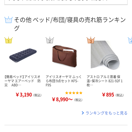
その他 ベッド/布団/寝具の売れ筋ランキン
グ
【簡易ベッド】アイリスオ
アイリスオーヤマ ふっく
アストロ アルミ蒸着 保
ーヤマ エアーベッド 防
ら布団 9点セット KFS-
温・保冷シート 821-92F 1
災 ABD…
F9S
枚…
￥3,190
￥895
（税込）
（税込）
￥8,990～
（税込）
ランキングをもっと見る