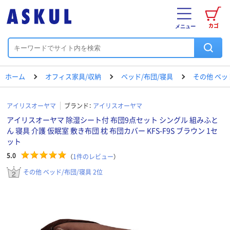
カゴ
メニュー
ホーム
オフィス家具/収納
ベッド/布団/寝具
その他 ベッ
アイリスオーヤマ
ブランド：
アイリスオーヤマ
アイリスオーヤマ 除湿シート付 布団9点セット シングル 組みふと
ん 寝具 介護 仮眠室 敷き布団 枕 布団カバー KFS-F9S ブラウン 1セ
ット
5.0
（
1
件のレビュー
）
その他 ベッド/布団/寝具 2位