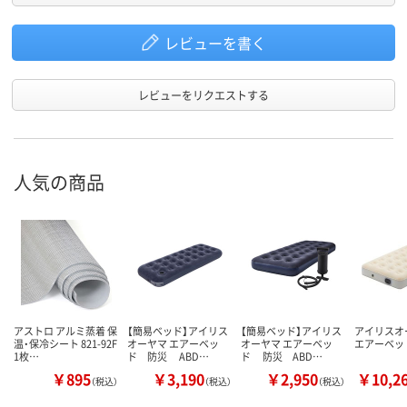
レビューを書く
レビューをリクエストする
人気の商品
アストロ アルミ蒸着 保
【簡易ベッド】アイリス
【簡易ベッド】アイリス
アイリスオ
温・保冷シート 821-92F
オーヤマ エアーベッ
オーヤマ エアーベッ
エアーベッ
1枚…
ド 防災 ABD…
ド 防災 ABD…
￥895
￥3,190
￥2,950
￥10,2
（税込）
（税込）
（税込）