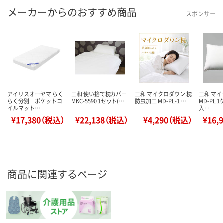
メーカーからのおすすめ商品
スポンサー
アイリスオーヤマ らく
三和 使い捨て枕カバー
三和 マイクロダウン 枕
三和 マ
らく分別 ポケットコ
MKC-5590 1セット(…
防虫加工 MD-PL-1 …
MD-PL 
イルマット…
入…
¥17,380（税込）
¥22,138（税込）
¥4,290（税込）
¥16,
商品に関連するページ