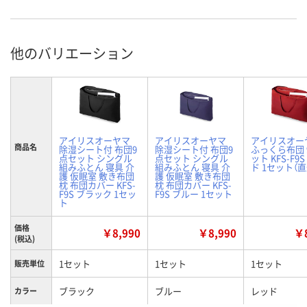
他のバリエーション
アイリスオーヤマ
アイリスオーヤマ
アイリスオー
商品名
除湿シート付 布団9
除湿シート付 布団9
ふっくら布団 
点セット シングル
点セット シングル
ット KFS-F9
組みふとん 寝具 介
組みふとん 寝具 介
ド 1セット（
護 仮眠室 敷き布団
護 仮眠室 敷き布団
枕 布団カバー KFS-
枕 布団カバー KFS-
F9S ブラック 1セッ
F9S ブルー 1セット
ト
価格
￥8,990
￥8,990
￥8
(税込)
1セット
1セット
1セット
販売単位
ブラック
ブルー
レッド
カラー