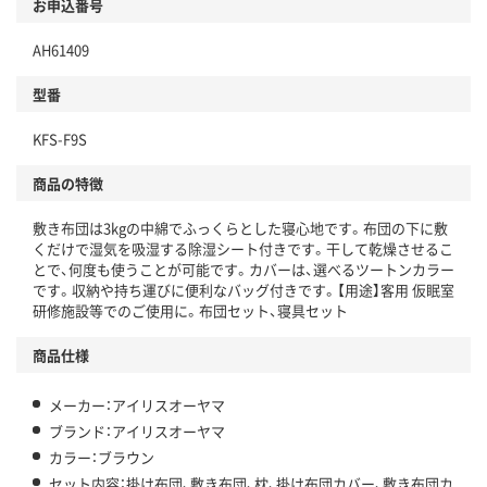
お申込番号
AH61409
型番
KFS-F9S
商品の特徴
敷き布団は3kgの中綿でふっくらとした寝心地です。布団の下に敷
くだけで湿気を吸湿する除湿シート付きです。干して乾燥させるこ
とで、何度も使うことが可能です。カバーは、選べるツートンカラー
です。収納や持ち運びに便利なバッグ付きです。【用途】客用 仮眠室
研修施設等でのご使用に。布団セット、寝具セット
商品仕様
メーカー：アイリスオーヤマ
ブランド：アイリスオーヤマ
カラー：ブラウン
セット内容：掛け布団、敷き布団、枕、掛け布団カバー、敷き布団カ