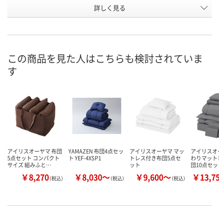
お申込番
詳しく見る
AH61410
AH61412
AH61413
号
3点
入荷待ち
直送品
在庫
8月11日（火）
8月31日（月）予定
お届け日
この商品を見た人はこちらも検討されていま
す
数量
数量
お取り扱い終
した
カゴへ
カゴへ
アイリスオーヤマ 布団
YAMAZEN 布団4点セッ
アイリスオーヤマ マッ
アイリスオ
5点セット コンパクト
ト YEF-4XSP1
トレス付き布団5点セ
わりマット
サイズ 組みふと…
ット
団10点セッ
￥8,270
￥8,030～
￥9,600～
￥13,7
（税込）
（税込）
（税込）