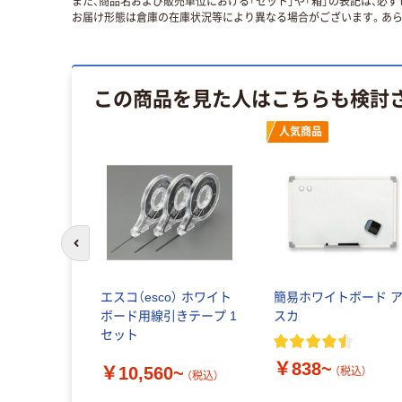
また、商品名および販売単位における「セット」や「箱」の表記は、必
お届け形態は倉庫の在庫状況等により異なる場合がございます。あら
この商品を見た人はこちらも検討
イス
人気商品
前のスライドへ
両面カラー
エスコ（esco） ホワイト
簡易ホワイトボード 
ート（白/
ボード用線引きテープ 1
スカ
セット
￥838~
￥10,560~
（税込）
（税込）
税込）