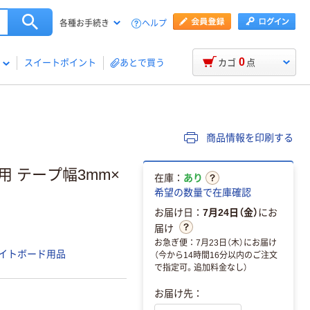
ヘルプ
各種お手続き
0
スイートポイント
あとで買う
カゴ
点
商品情報を印刷する
 テープ幅3mm×
在庫：
あり
希望の数量で在庫確認
お届け日：
7月24日（金）
にお
届け
お急ぎ便：7月23日（木）にお届け
イトボード用品
（今から14時間16分以内のご注文
で指定可。追加料金なし）
お届け先：