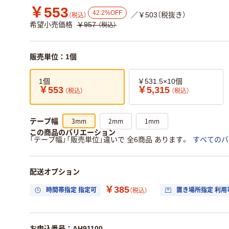
￥553
42.2%OFF
／￥503（税抜き）
（税込）
希望小売価格
￥957
（税込）
販売単位：1個
1個
￥531.5×10個
￥553
￥5,315
（税込）
（税込）
3mm
2mm
1mm
テープ幅
この商品のバリエーション
「テープ幅」「販売単位」違いで 全6商品 あります。
すべてのバ
配送オプション
￥385
時間帯指定 指定可
置き場所指定 利用
（税込）
お申込番号：AH91100