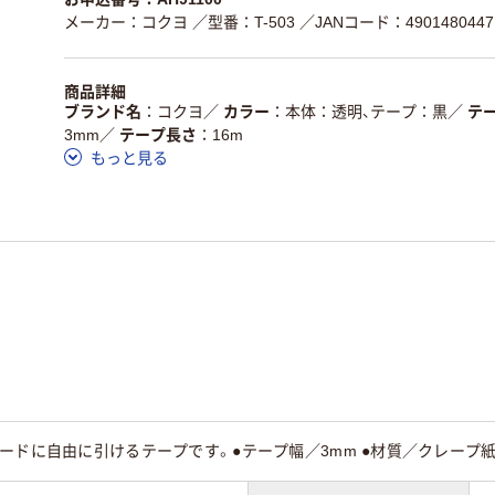
メーカー：コクヨ
／型番：T-503
／JANコード：4901480447
商品詳細
ブランド名
コクヨ
／
カラー
本体：透明、テープ：黒
／
テ
3mm
／
テープ長さ
16m
もっと見る
ドに自由に引けるテープです。●テープ幅／3mm ●材質／クレープ紙+粘