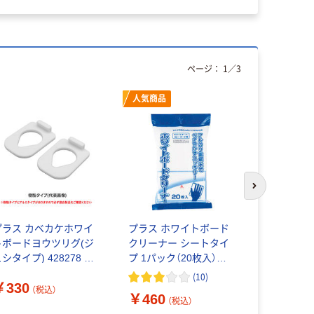
ページ：
1
／
3
人気商品
人気商品
次のスライド
プラス カベカケホワイ
プラス ホワイトボード
激落ちくん
トボードヨウツリグ(ジ
クリーナー シートタイ
ード用クリ
シタイプ) 428278 1
プ 1パック（20枚入）
レック
セット（2個）
WCL-423418
(
10
)
￥330
（税込）
￥460
￥1,554
（税込）