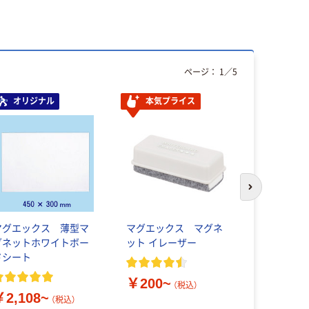
ページ：
1
／
5
オリジナル
本気プライス
本気プ
次のスライド
マグエックス 薄型マ
マグエックス マグネ
アスクル 
グネットホワイトボー
ット イレーザー
ダー A4 
ドシート
￥200~
￥126~
（税込）
￥2,108~
（税込）