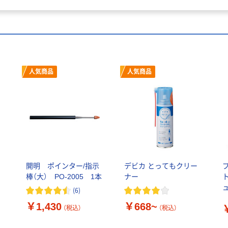
人気商品
人気商品
ド
開明 ポインター/指示
デビカ とってもクリー
棒（大） PO-2005 1本
ナー
ュ
(
6
)
￥1,430
￥668~
（税込）
（税込）