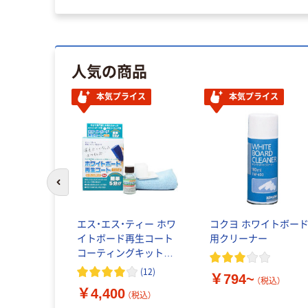
人気の商品
本気プライス
本気プライス
前のスライドへ
 ボードク
エス・エス・ティー ホワ
コクヨ ホワイトボー
513 1個
イトボード再生コート
用クリーナー
コーティングキット
40004-40 1セット
込）
(
12
)
￥794~
（税込）
￥4,400
（税込）