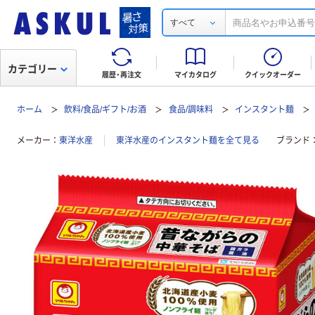
すべて
カテゴリー
履歴・再注文
マイカタログ
クイックオーダー
ホーム
飲料/食品/ギフト/お酒
食品/調味料
インスタント麺
メーカー
東洋水産
東洋水産のインスタント麺を全て見る
ブランド