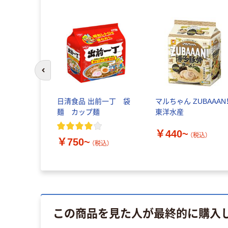
前のスライドへ
日清食品 出前一丁 袋
マルちゃん ZUBAAAN
麺 カップ麺
東洋水産
￥440~
（税込）
￥750~
（税込）
この商品を見た人が最終的に購入