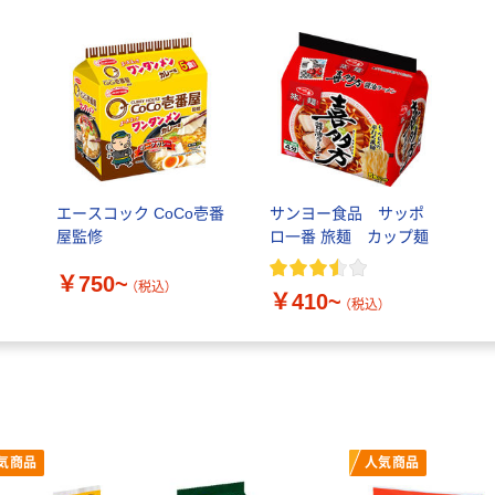
エースコック CoCo壱番
サンヨー食品 サッポ
屋監修
ロ一番 旅麺 カップ麺
￥750~
（税込）
￥410~
（税込）
気商品
人気商品