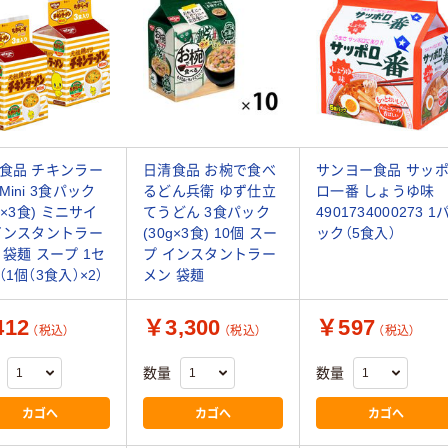
食品 チキンラー
日清食品 お椀で食べ
サンヨー食品 サッ
Mini 3食パック
るどん兵衛 ゆず仕立
ロ一番 しょうゆ味
g×3食) ミニサイ
てうどん 3食パック
4901734000273 1
インスタントラー
(30g×3食) 10個 スー
ック（5食入）
 袋麺 スープ 1セ
プ インスタントラー
（1個（3食入）×2）
メン 袋麺
12
￥3,300
￥597
（税込）
（税込）
（税込）
数量
数量
カゴへ
カゴへ
カゴへ