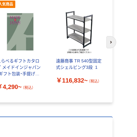
人気商品
次のスライド
えらべるギフトカタロ
遠藤商事 TR 540型固定
チャンポン
グ メイドインジャパン
式シェルビング3段_1
とんこつ 45
【ギフト包装・手提げ袋
入) 1袋 
￥116,832~
付き】
（税込）
￥4,290~
￥576
（税込）
（