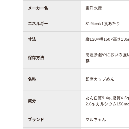
メーカー名
東洋水産
エネルギー
319kcal/1食あたり
寸法
縦120×横150×高さ13
高温多湿やにおいの強
保存方法
存
名称
即席カップめん
たん白質9.4g、脂質4.5
成分
2.6g、カルシウム156m
ブランド
マルちゃん