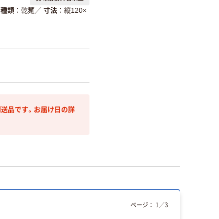
種類
乾麺
／
寸法
縦120×
送品です。お届け日の詳
ページ：
1
／
3