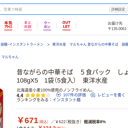
詳細設定
お届け先
〒135-0061
袋麺・インスタントラーメン
東洋水産 マルちゃん 昔ながらの中華そば 袋
マルちゃん
昔ながらの中華そば ５食パック 
108gX5 1袋（5食入） 東洋水産
北海道産小麦100%使用のノンフライめん。
4.4
107件の評価
レビューを書く
ランキングをみる
インスタント麺
￥671
／￥622（税抜き）
軽減税率8%
（税込）
￥134.2