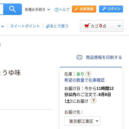
ヘルプ
各種お手続き
0
スイートポイント
あとで買う
カゴ
点
麺
商品情報を印刷する
しょうゆ味
在庫：
あり
希望の数量で在庫確認
お届け日：今から
11時間12
分以内
のご注文で、
8月8日
（土）
にお届け
お届け先：