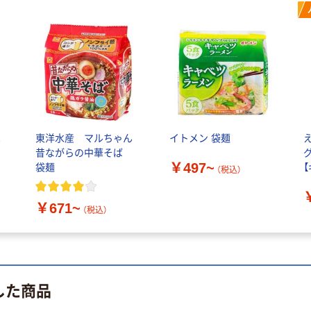
！
東洋水産 マルちゃん
イトメン 袋麺
昔ながらの中華そば
￥497~
袋麺
（税込）
￥671~
（税込）
した商品