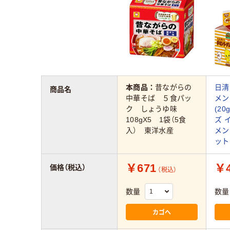
本商品：
昔ながらの
日清
商品名
中華そば ５食パッ
メン
ク しょうゆ味
(20
108gX5 1袋（5食
ズ 
入） 東洋水産
メン
ット
￥671
￥4
価格（税込）
（税込）
数量
数量
カゴへ