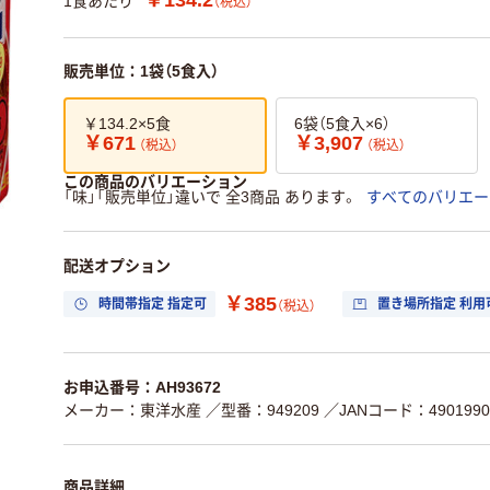
1食あたり
（税込）
販売単位：1袋（5食入）
￥134.2×5食
6袋（5食入×6）
￥671
￥3,907
（税込）
（税込）
この商品のバリエーション
「味」「販売単位」違いで 全3商品 あります。
すべてのバリエー
配送オプション
￥385
時間帯指定 指定可
置き場所指定 利用
（税込）
お申込番号：AH93672
メーカー：東洋水産
／型番：949209
／JANコード：4901990
商品詳細