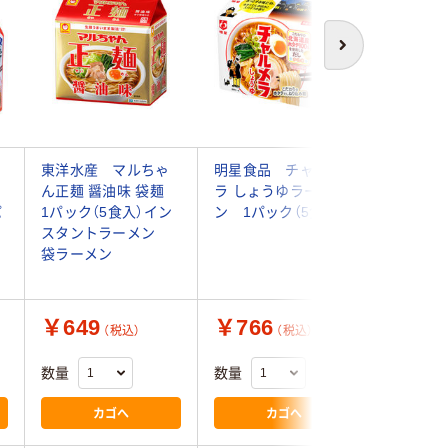
次へ
ポ
東洋水産 マルちゃ
明星食品 チャルメ
煮込みラ
ん正麺 醤油味 袋麺
ラ しょうゆラーメ
ょうゆ味
パ
1パック（5食入）イン
ン 1パック（5食入）
谷園
スタントラーメン
袋ラーメン
￥649
￥766
￥498
（税込）
（税込）
数量
数量
数量
カゴへ
カゴへ