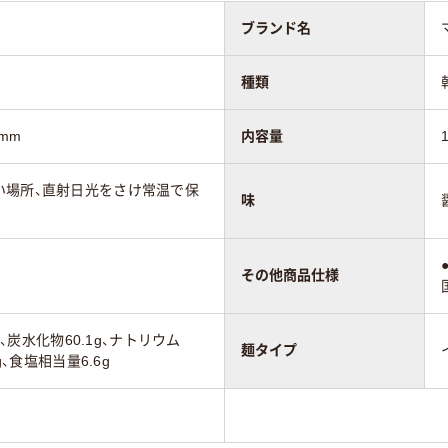
ブランド名
種類
5mm
内容量
い場所、直射日光をさけ常温で保
味
その他商品仕様
g、炭水化物60.1g、ナトリウム
麺タイプ
g、食塩相当量6.6g