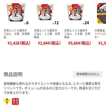
日清ふっくら釜炊き
日清ふっくら釜炊き
日清ふっくら釜炊き
大塚食品 
ごはん ６個 日清食
ごはん １２個 日清
ごはん ２４個 日清
ンナンごは
品
食品
食品
セ…
¥1,428（税込）
¥2,844（税込）
¥5,664（税込）
¥1,
商品説明
賞味期限35日以上
食物繊維も摂れるのでダイエットや夜食にもなる、とろ～り濃厚な寒天
リゾットです。ボリュームがあるのに低カロリーです。熱湯を注ぐだけ
で出来上がります。