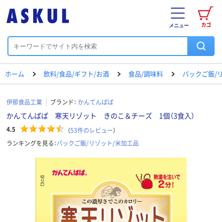
カゴ
メニュー
ホーム
飲料/食品/ギフト/お酒
食品/調味料
パックご飯/
伊那食品工業
ブランド：
かんてんぱぱ
かんてんぱぱ 寒天リゾット きのこ＆チーズ 1個（3食入）
4.5
（
53
件のレビュー
）
ランキングを見る：
パックご飯/リゾット/米加工品