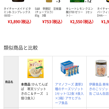
ネイチャーメイド ビタ
S&B 李錦記 豆板醤
キレートレモン クエン
ネイチャ
ミンB-コンプレックス
（チューブ入り）
酸2700 ゼリー 1セッ
パーフィ
（60日…
85g 3個
ト（…
DHA・…
¥3,890（税込）
¥753（税込）
¥2,550（税込）
¥1,
類似商品と比較
商品名
本商品：
かんてんぱ
アマノフーズ 濃厚3
伊藤食品 美
ぱ 寒天リゾット
種のチーズリゾット
きのこリゾット
きのこ＆チーズ 1
1セット（12食：4食入
缶 ごはん缶詰
個（3食入）
×3箱） アサヒグル
ープ食品