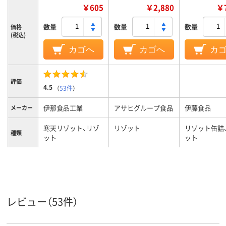
￥605
￥2,880
￥7
数量
数量
数量
価格
(税込)
カゴへ
カゴへ
カ
評価
4.5
（
53件
）
伊那食品工業
アサヒグループ食品
伊藤食品
メーカー
寒天リゾット、リゾ
リゾット
リゾット缶詰
種類
ット
ット
チーズ
風味
レビュー（53件）