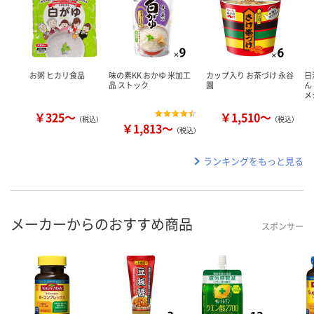
お粥 ヒカリ食品
味の素KK おかゆ 米加工
カップ入り お茶づけ 永谷
日
品 ストック
園
ん
メ
￥325～
￥1,510～
（税込）
（税込）
￥1,813～
（税込）
ランキングをもっと見る
メーカーからのおすすめ商品
スポンサー