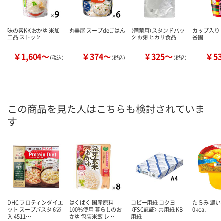
味の素KK おかゆ 米加
丸美屋 スープdeごはん
（備蓄用）スタンドパッ
カップ入り 
工品 ストック
ク お粥 ヒカリ食品
谷園
￥1,604～
￥374～
￥325～
￥5
（税込）
（税込）
（税込）
この商品を見た人はこちらも検討されていま
す
DHC プロティンダイエ
はくばく 国産原料
コピー用紙 コクヨ
たらみ 濃い
ット スープパスタ 6袋
100%使用 暮らしのお
〈FSC認証〉 共用紙 KB
0kcal
入 4511…
かゆ 包装米飯 レ…
用紙