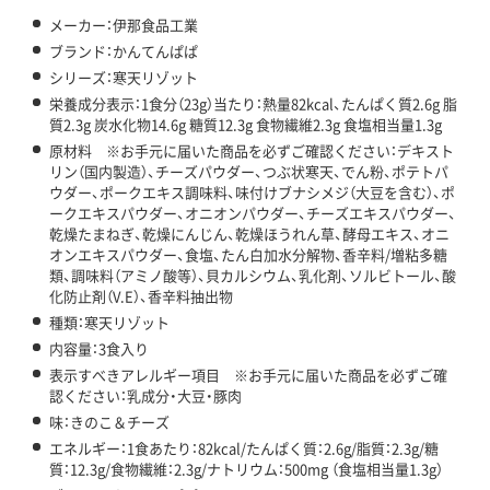
メーカー：伊那食品工業
ブランド：かんてんぱぱ
シリーズ：寒天リゾット
栄養成分表示：1食分（23g）当たり：熱量82kcal、たんぱく質2.6g 脂
質2.3g 炭水化物14.6g 糖質12.3g 食物繊維2.3g 食塩相当量1.3g
原材料 ※お手元に届いた商品を必ずご確認ください：デキスト
リン（国内製造）、チーズパウダー、つぶ状寒天、でん粉、ポテトパ
ウダー、ポークエキス調味料、味付けブナシメジ（大豆を含む）、ポ
ークエキスパウダー、オニオンパウダー、チーズエキスパウダー、
乾燥たまねぎ、乾燥にんじん、乾燥ほうれん草、酵母エキス、オニ
オンエキスパウダー、食塩、たん白加水分解物、香辛料/増粘多糖
類、調味料（アミノ酸等）、貝カルシウム、乳化剤、ソルビトール、酸
化防止剤（V.E）、香辛料抽出物
種類：寒天リゾット
内容量：3食入り
表示すべきアレルギー項目 ※お手元に届いた商品を必ずご確
認ください：乳成分・大豆・豚肉
味：きのこ＆チーズ
エネルギー：1食あたり：82kcal/たんぱく質：2.6g/脂質：2.3g/糖
質：12.3g/食物繊維：2.3g/ナトリウム：500mg （食塩相当量1.3g）