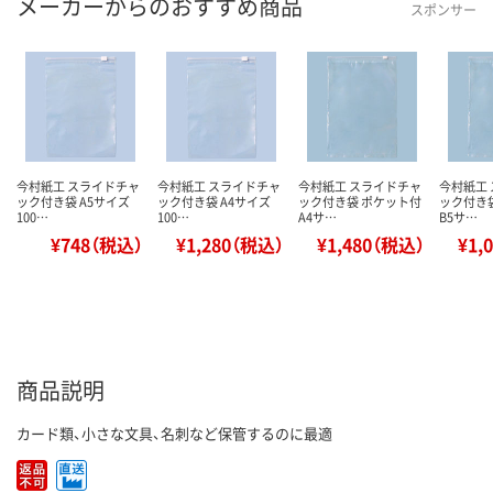
メーカーからのおすすめ商品
スポンサー
今村紙工 スライドチャ
今村紙工 スライドチャ
今村紙工 スライドチャ
今村紙工
ック付き袋 A5サイズ
ック付き袋 A4サイズ
ック付き袋 ポケット付
ック付き
100…
100…
A4サ…
B5サ…
¥748（税込）
¥1,280（税込）
¥1,480（税込）
¥1,
商品説明
カード類、小さな文具、名刺など保管するのに最適