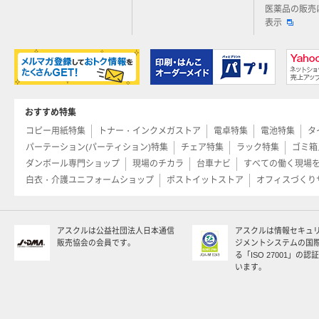
医薬品の販売
表示
おすすめ特集
コピー用紙特集
トナー・インクメガストア
電卓特集
電池特集
タ
パーテーション(パーティション)特集
チェア特集
ラック特集
ゴミ箱
ダンボール専門ショップ
現場のチカラ
台車ナビ
すべての働く現場
白衣・介護ユニフォームショップ
ポストイットストア
オフィスづくり
アスクルは公益社団法人日本通信
アスクルは情報セキュ
販売協会の会員です。
ジメントシステムの国
る「ISO 27001」の
います。