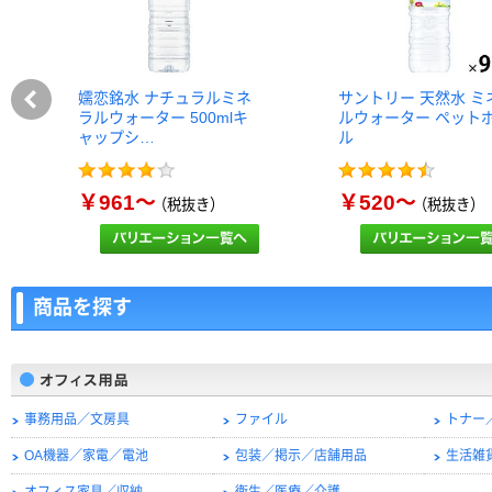
嬬恋銘水 ナチュラルミネ
サントリー 天然水 ミ
ラルウォーター 500mlキ
ルウォーター ペット
ャップシ…
ル
￥961～
￥520～
（税抜き）
（税抜き）
商品を探す
事務用品／文房具
ファイル
トナー
OA機器／家電／電池
包装／掲示／店舗用品
生活雑