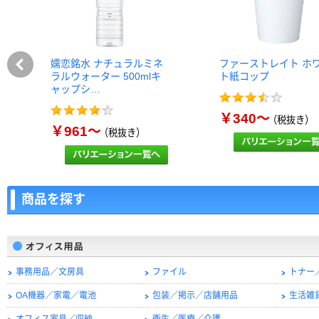
嬬恋銘水 ナチュラルミネ
ファーストレイト ホ
ラルウォーター 500mlキ
ト紙コップ
ャップシ…
￥340～
（税抜き）
￥961～
（税抜き）
商品を探す
事務用品／文房具
ファイル
トナー
OA機器／家電／電池
包装／掲示／店舗用品
生活雑