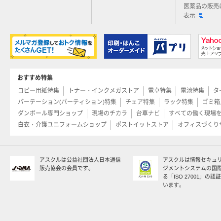
医薬品の販売
表示
おすすめ特集
コピー用紙特集
トナー・インクメガストア
電卓特集
電池特集
タ
パーテーション(パーティション)特集
チェア特集
ラック特集
ゴミ箱
ダンボール専門ショップ
現場のチカラ
台車ナビ
すべての働く現場
白衣・介護ユニフォームショップ
ポストイットストア
オフィスづくり
アスクルは公益社団法人日本通信
アスクルは情報セキュ
販売協会の会員です。
ジメントシステムの国
る「ISO 27001」の
います。