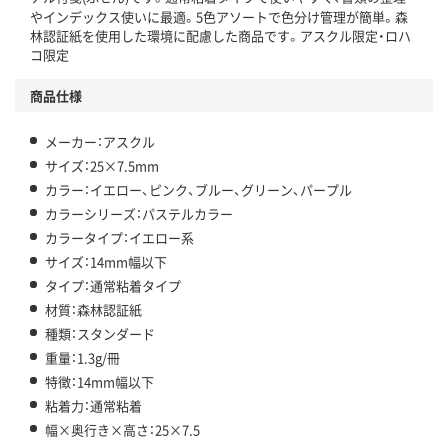
やインデックス使いに最適。5色アソートで色分け管理が簡単。森
林認証紙を使用した環境に配慮した商品です。アスクル限定・ロハ
温室効果ガスなどの削減
コ限定
この商品の環境配慮ポイントです。下記商品詳細「
商品仕様
アスクル商品環境スコア詳細／加点項目
」で確認できます。
メーカー：アスクル
サイズ：25×7.5mm
カラー：イエロー、ピンク、ブルー、グリーン、パープル
カラーシリーズ：パステルカラー
カラータイプ：イエロー系
サイズ：14mm幅以下
タイプ：通常粘着タイプ
材質：森林認証紙
種類：スタンダード
重量：1.3g/冊
特徴：14mm幅以下
粘着力：通常粘着
幅×奥行き×高さ：25×7.5