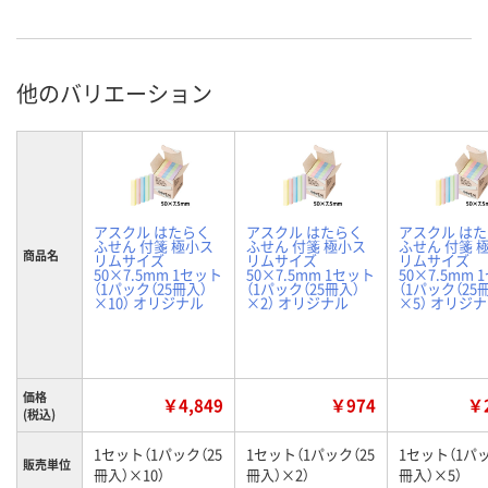
他のバリエーション
アスクル はたらく
アスクル はたらく
アスクル は
ふせん 付箋 極小ス
ふせん 付箋 極小ス
ふせん 付箋 
商品名
リムサイズ
リムサイズ
リムサイズ
50×7.5mm 1セット
50×7.5mm 1セット
50×7.5mm 
（1パック（25冊入）
（1パック（25冊入）
（1パック（25
×10） オリジナル
×2） オリジナル
×5） オリジ
価格
￥4,849
￥974
￥2
(税込)
1セット（1パック（25
1セット（1パック（25
1セット（1パッ
販売単位
冊入）×10）
冊入）×2）
冊入）×5）