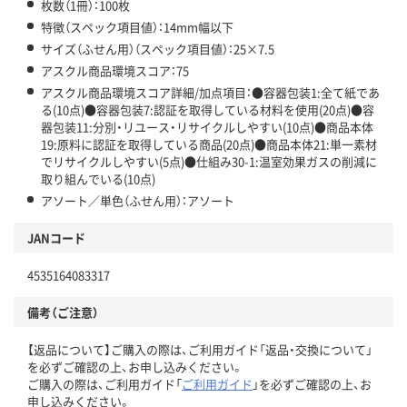
枚数（1冊）：100枚
特徴（スペック項目値）：14mm幅以下
サイズ（ふせん用）（スペック項目値）：25×7.5
アスクル商品環境スコア：75
アスクル商品環境スコア詳細/加点項目：●容器包装1:全て紙であ
る(10点)●容器包装7:認証を取得している材料を使用(20点)●容
器包装11:分別・リユース・リサイクルしやすい(10点)●商品本体
19:原料に認証を取得している商品(20点)●商品本体21:単一素材
でリサイクルしやすい(5点)●仕組み30-1:温室効果ガスの削減に
取り組んでいる(10点)
アソート／単色（ふせん用）：アソート
JANコード
4535164083317
備考（ご注意）
【返品について】ご購入の際は、ご利用ガイド「返品・交換について」
を必ずご確認の上、お申し込みください。
ご購入の際は、ご利用ガイド「
ご利用ガイド
」を必ずご確認の上、お
申し込みください。