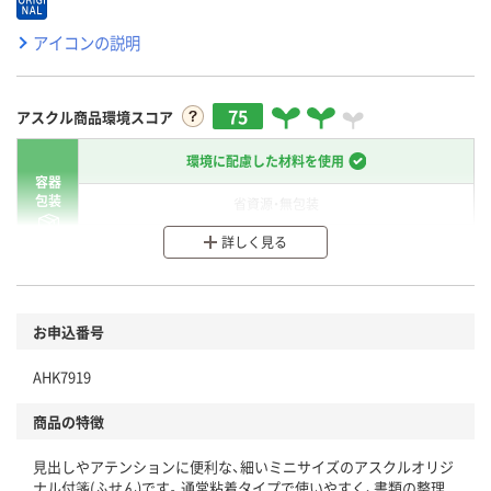
アイコンの説明
75
アスクル商品環境スコア
環境に配慮した材料を使用
容器
包装
省資源・無包装
詳しく見る
分別・リサイクルしやすい設計
環境に配慮した材料を使用
商品
お申込番号
本体
省資源・省エネ・節水
AHK7919
分別・リサイクルしやすい設計
商品の特徴
独自の回収スキームがある
見出しやアテンションに便利な、細いミニサイズのアスクルオリジ
仕組
ナル付箋(ふせん)です。通常粘着タイプで使いやすく、書類の整理
アスクルで資源循環している