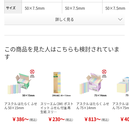
50×7.5mm
50×7.5mm
50×7.5mm
サイズ
お申込番
詳しく見る
AHK7921
AHK7914
AHK7918
号
あり
あり
あり
在庫
8月10日（月）
8月10日（月）
8月10日（月）
お届け日
この商品を見た人はこちらも検討されていま
す
数量
数量
数量
カゴへ
カゴへ
カ
アスクル はたらく ふせ
スリーエム（3M） ポスト
アスクル はたらく ふせ
アスクル は
ん 50×15mm
イット ふせん 付箋 再
ん 75×14mm
ん 75×75
生紙 スリ…
￥386～
￥230～
￥813～
￥4
（税込）
（税込）
（税込）