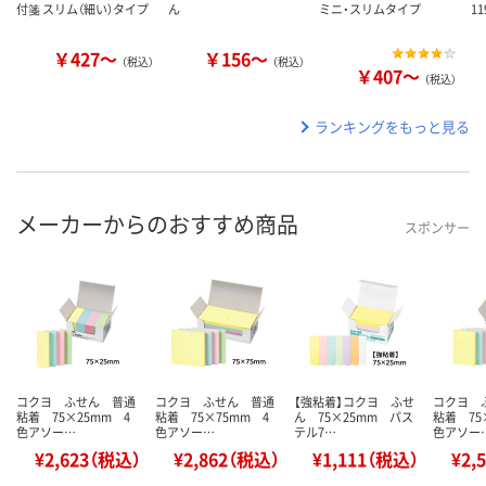
付箋 スリム（細い）タイプ
ん
ミニ・スリムタイプ
11
￥427～
￥156～
（税込）
（税込）
￥407～
（税込）
ランキングをもっと見る
メーカーからのおすすめ商品
スポンサー
コクヨ ふせん 普通
コクヨ ふせん 普通
【強粘着】コクヨ ふせ
コクヨ 
粘着 75×25mm 4
粘着 75×75mm 4
ん 75×25mm パス
粘着 75
色アソー…
色アソー…
テル7…
色アソー
¥2,623（税込）
¥2,862（税込）
¥1,111（税込）
¥2,