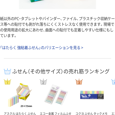
紙以外のPC・タブレットやバインダー、ファイル、プラスチック収納ケー
ス等への貼付でも剥がれ落ちにくくストレスなく使用できます。現場で
の使用用途の拡大にあわせ、曲面への貼付でも定着しやすい仕様にもし
ています。
「はたらく 強粘着ふせん」のバリエーションを見る >
ふせん（その他サイズ）の売れ筋ランキング
アスクル はたらく ふせん
エコー金属 フィルムふせ
コクヨ ふせん タックメモ
エ