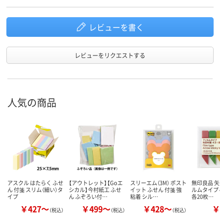
レビューを書く
レビューをリクエストする
人気の商品
アスクル はたらく ふせ
【アウトレット】【Goエ
スリーエム（3M） ポスト
無印良品 矢
ん 付箋 スリム（細い）タ
シカル】今村紙工 ふせ
イット ふせん 付箋 強
ルムタイプ 
イプ
ん ふぞろい付…
粘着 シル…
各20枚…
￥427～
￥499～
￥428～
￥
（税込）
（税込）
（税込）