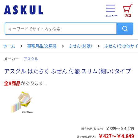
カゴ
メニュー
ホーム
事務用品/文房具
ふせん（付箋）
ふせん（その他サイ
メーカー
アスクル
アスクル はたらく ふせん 付箋 スリム（細い）タイプ
全8商品
があります。
￥389～￥4,409
販売価格（税抜き）
￥427
～
￥4,849
販売価格（税込）