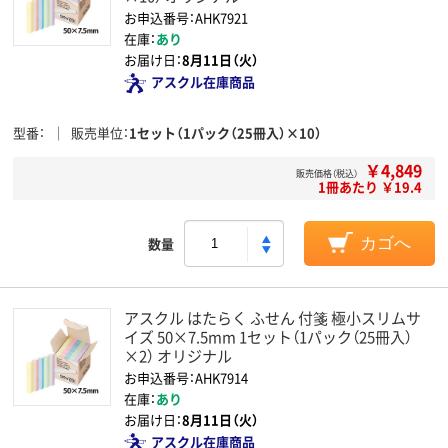
お申込番号：AHK7921
在庫：
あり
お届け日：
8月11日（火）
アスクル在庫商品
型番
販売単位
1セット（1パック（25冊入）×10）
￥4,849
販売価格（税込）
1冊あたり ￥19.4
数量
カゴへ
アスクル はたらく ふせん 付箋 極小スリムサ
イズ 50×7.5mm 1セット（1パック（25冊入）
×2） オリジナル
お申込番号：AHK7914
在庫：
あり
お届け日：
8月11日（火）
アスクル在庫商品