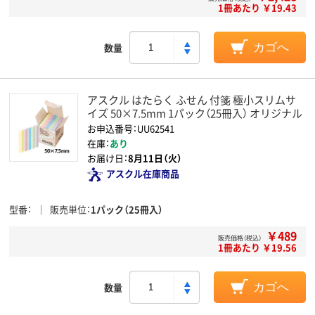
1冊あたり ￥19.43
数量
カゴへ
アスクル はたらく ふせん 付箋 極小スリムサ
イズ 50×7.5mm 1パック（25冊入） オリジナル
お申込番号：UU62541
在庫：
あり
お届け日：
8月11日（火）
アスクル在庫商品
型番
販売単位
1パック（25冊入）
￥489
販売価格（税込）
1冊あたり ￥19.56
数量
カゴへ