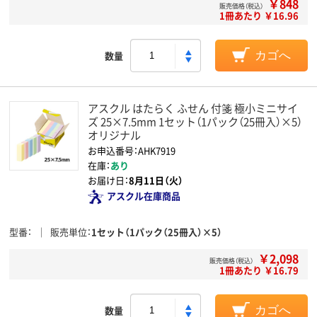
￥848
販売価格（税込）
1冊あたり ￥16.96
数量
カゴへ
アスクル はたらく ふせん 付箋 極小ミニサイ
ズ 25×7.5mm 1セット（1パック（25冊入）×5）
オリジナル
お申込番号：AHK7919
在庫：
あり
お届け日：
8月11日（火）
アスクル在庫商品
型番
販売単位
1セット（1パック（25冊入）×5）
￥2,098
販売価格（税込）
1冊あたり ￥16.79
数量
カゴへ