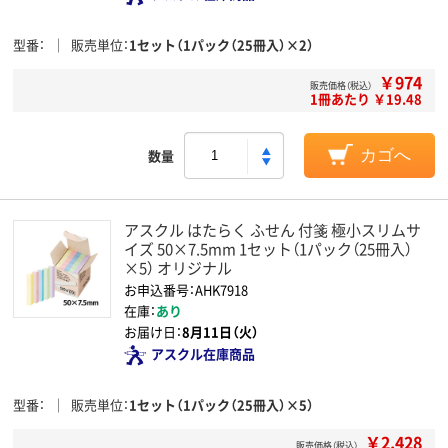
型番
販売単位
1セット（1パック（25冊入）×2）
￥974
販売価格（税込）
1冊あたり ￥19.48
数量
カゴへ
アスクル はたらく ふせん 付箋 極小スリムサ
イズ 50×7.5mm 1セット（1パック（25冊入）
×5） オリジナル
お申込番号：AHK7918
在庫：
あり
お届け日：
8月11日（火）
アスクル在庫商品
型番
販売単位
1セット（1パック（25冊入）×5）
￥2,428
販売価格（税込）