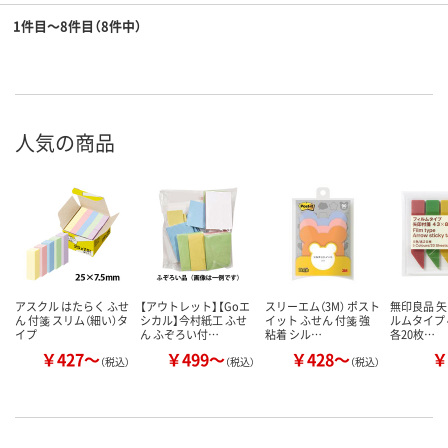
1件目～8件目（8件中）
人気の商品
アスクル はたらく ふせ
【アウトレット】【Goエ
スリーエム（3M） ポスト
無印良品 矢
ん 付箋 スリム（細い）タ
シカル】今村紙工 ふせ
イット ふせん 付箋 強
ルムタイプ 
イプ
ん ふぞろい付…
粘着 シル…
各20枚…
￥427～
￥499～
￥428～
￥
（税込）
（税込）
（税込）