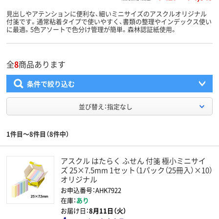
見出しやアテンションに便利な、細いミニサイズのアスクルオリジナル
付箋です。通常粘着タイプで使いやすく、書類の整理やインデックス使い
に最適。5色アソートで色分け管理が簡単。森林認証紙使用。
全
8
商品あります
条件で絞り込む
並び替え：指定なし
1件目～8件目（8件中）
アスクル はたらく ふせん 付箋 極小ミニサイ
ズ 25×7.5mm 1セット（1パック（25冊入）×10）
オリジナル
お申込番号：AHK7922
在庫：
あり
お届け日：
8月11日（火）