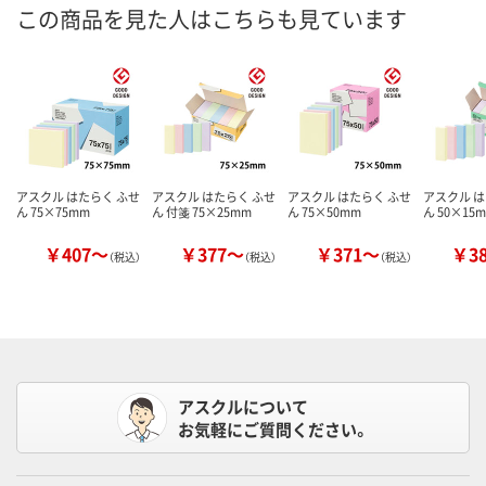
この商品を見た人はこちらも見ています
アスクル はたらく ふせ
アスクル はたらく ふせ
アスクル はたらく ふせ
アスクル は
ん 75×75mm
ん 付箋 75×25mm
ん 75×50mm
ん 50×15
￥407～
￥377～
￥371～
￥3
（税込）
（税込）
（税込）
アスクルについて
お気軽にご質問ください。