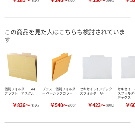
（税込）
（税込）
（税込）
この商品を見た人はこちらも検討されていま
す
個別フォルダー A4
プラス 個別フォルダ
セキセイ 6インデック
セキセイ 
クラフト アスクル
ー ベーシックカラー
スフォルダ A4
スフォルダ
デックス
￥836～
￥540～
￥423～
￥6
（税込）
（税込）
（税込）