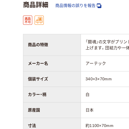
商品詳細
商品情報の誤りを報告
「闘魂」の文字がプリン
商品の特徴
上げます。団結力や一
メーカー名
アーテック
個装サイズ
340×3×70mm
カラー・柄
白
原産国
日本
寸法
約1100×70mm