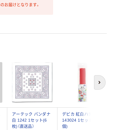
第のお届けとなります。
次へ
は
アーテック バンダナ
デビカ 紅白ハチマキ
アーテッ
白 1242 1セット(6
143024 1セット(10
旗 ホワ
枚)（直送品）
個)
旗:W41×