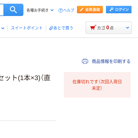
ヘルプ
各種お手続き
0
スイートポイント
あとで買う
カゴ
点
商品情報を印刷する
セット(1本×3)（直
在庫切れです（次回入荷日
未定）