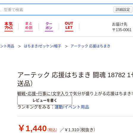
詳細設定
お届け先
〒135-0061
ベント用品
はちまき/ゼッケン/帽子
アーテック 応援はちまき
アーテック 応援はちまき 闘魂 18782 1
送品）
観戦・応援・行事に！文字入りで気分が盛り上がる応援はちまき！
レビューを書く
ランキングをみる
運動/イベント用品
￥1,440
／￥1,310（税抜き）
（税込）