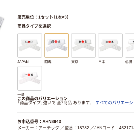
販売単位：1セット（1本×3）
商品タイプを選択
JAPAN
闘魂
東京
日本
必勝
一番
この商品のバリエーション
「商品タイプ」違いで 全7商品 あります。
すべてのバリエーシ
お申込番号：AHN8643
メーカー：アーテック
／型番：18782
／JANコード：4521718