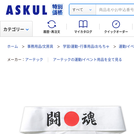
すべて
カテゴリー
履歴・再注文
マイカタログ
クイックオーダー
ホーム
事務用品/文房具
学習/運動・行事用品/おもちゃ
運動/イ
メーカー
アーテック
アーテックの運動/イベント用品を全て見る