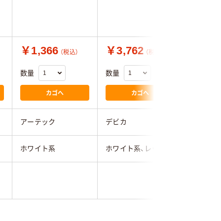
竿:45cm
18890 
×7)（直送
￥1,366
￥3,762
￥1,9
（税込）
（税込）
数量
数量
数量
カゴへ
カゴへ
アーテック
デビカ
アーテッ
ホワイト系
ホワイト系、レッド系
ホワイト
ポリエス
ン)、木