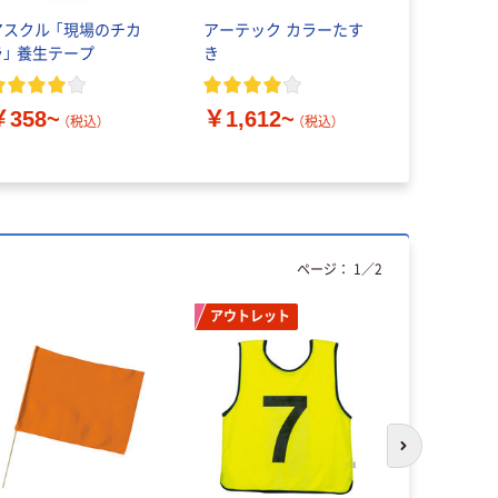
アスクル 「現場のチカ
アーテック カラーたす
ショーエイ
ラ」 養生テープ
き
ション パ
き 文字 P-
(12個入)（
￥358~
￥1,612~
￥2,148
（税込）
（税込）
ページ：
1
／
2
アウトレット
次のスライド