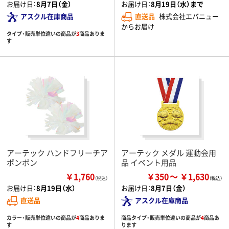
お届け日：
8月7日（金）
お届け日：
8月19日（水）まで
アスクル在庫商品
直送品
株式会社エバニュー
からお届け
タイプ・販売単位違いの商品が
3
商品ありま
す
アーテック ハンドフリーチア
アーテック メダル 運動会用
ポンポン
品 イベント用品
￥1,760
￥350
￥1,630
（税込）
お届け日：
8月19日（水）
お届け日：
8月7日（金）
直送品
アスクル在庫商品
カラー・販売単位違いの商品が
4
商品ありま
商品タイプ・販売単位違いの商品が
4
商品あ
す
ります