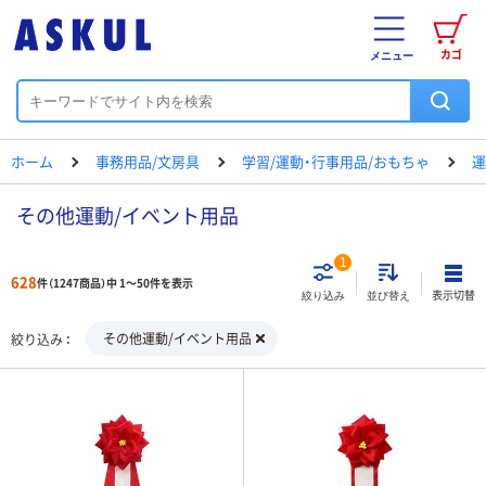
カゴ
メニュー
ホーム
事務用品/文房具
学習/運動・行事用品/おもちゃ
運
その他運動/イベント用品
1
628
件（1247商品）中 1～50件を表示
表示切替
絞り込み
並び替え
その他運動/イベント用品
絞り込み