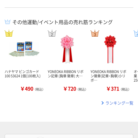
その他運動/イベント用品の売れ筋ランキング
ハナヤマ ビンゴカード
YONEOKA RIBBON リボ
YONEOKA RIBBON リボ
オ
100 53624 1個(100枚入)
ン記章 (胸章 徽章) 大…
ン徽章(記章・胸章)小リ
業
ボ…
2
￥490
￥720
￥371
（税込）
（税込）
（税込）
ランキング一覧