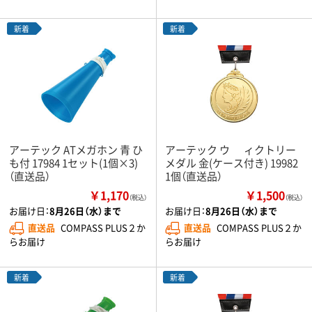
新着
新着
アーテック ATメガホン 青 ひ
アーテック ウ ゙ィクトリー
も付 17984 1セット(1個×3)
メダル 金(ケース付き) 19982
（直送品）
1個（直送品）
￥1,170
￥1,500
（税込）
（税込）
お届け日：
8月26日（水）まで
お届け日：
8月26日（水）まで
直送品
COMPASS PLUS２か
直送品
COMPASS PLUS２か
らお届け
らお届け
新着
新着