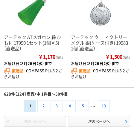
アーテック ATメガホン 緑 ひ
アーテック ウ ゙ィクトリー
も付 17990 1セット(1個×3)
メダル 銀(ケース付き) 19983
（直送品）
1個（直送品）
￥1,170
￥1,500
（税込）
（税込）
お届け日：
8月26日（水）まで
お届け日：
8月26日（水）まで
直送品
COMPASS PLUS２か
直送品
COMPASS PLUS２か
らお届け
らお届け
628件（1247商品）中 1件目～50件目
1
2
3
4
5
13
前のページへ
次のページへ