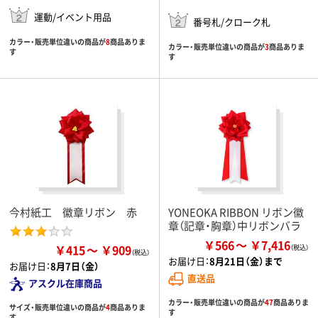
運動/イベント用品
番号札/クローク札
カラー・販売単位違いの商品が
8
商品ありま
カラー・販売単位違いの商品が
3
商品ありま
す
す
今村紙工 徽章リボン 赤
YONEOKA RIBBON リボン徽
章（記章・胸章）中リボンバラ
￥566
￥7,416
￥415
￥909
お届け日：
8月21日（金）まで
お届け日：
8月7日（金）
直送品
アスクル在庫商品
カラー・販売単位違いの商品が
47
商品ありま
サイズ・販売単位違いの商品が
4
商品ありま
す
す