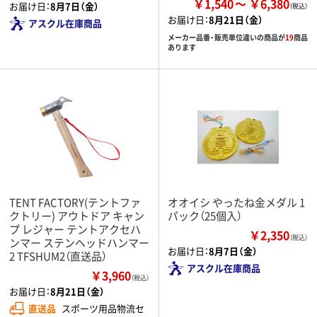
￥1,540
￥6,380
お届け日：
8月7日（金）
お届け日：
8月21日（金）
アスクル在庫商品
メーカー品番・販売単位違いの商品が
19
商品
あります
TENT FACTORY(テントファ
オオイシ やったね金メダル 1
クトリー) アウトドア キャン
パック（25個入）
プ レジャー テントアクセハ
￥2,350
（税込）
ンマー ステンヘッドハンマー
お届け日：
8月7日（金）
2 TFSHUM2（直送品）
アスクル在庫商品
￥3,960
（税込）
お届け日：
8月21日（金）
直送品
スポーツ用品物流セ