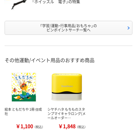
「ホイッスル 電子」の特集
「学習/運動・行事用品/おもちゃ」の
ピンポイントサーチ一覧へ
その他運動/イベント用品のおすすめ商品
絵本 ともだちや 1冊 偕成
シヤチハタ もちものスタ
社
ンプマイキャラロング(メ
ールオーダー…
￥1,100
￥1,848
（税込）
（税込）