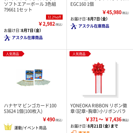
ソフトエアーボール 3色組
EGC160 1個
79661 1セット
￥45,980
（税込）
32.2%off
お届け日：
8月7日（金）
￥2,982
（税込）
アスクル在庫商品
お届け日：
8月7日（金）
アスクル在庫商品
人気商品
人気商品
ハナヤマ ビンゴカード100
YONEOKA RIBBON リボン徽
53624 1個(100枚入)
章（記章・胸章）小リボンバラ
￥490
￥371
￥7,436
（税込）
お届け日：
8月21日（金）まで
運動/イベント用品
直送品