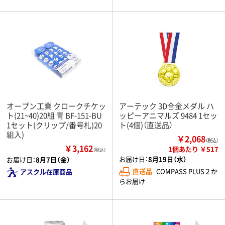
オープン工業 クロークチケッ
アーテック 3D合金メダル ハ
ト(21~40)20組 青 BF-151-BU
ッピーアニマルズ 9484 1セッ
1セット(クリップ/番号札)20
ト(4個)（直送品）
組入)
￥2,068
（税込）
￥3,162
1個あたり ￥517
（税込）
お届け日：
8月19日（水）
お届け日：
8月7日（金）
直送品
COMPASS PLUS２か
アスクル在庫商品
らお届け