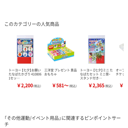
このカテゴリーの人気商品
トーヨー 【七夕】お願い
三洋堂 プレゼント 景品
トーヨー 【七夕】ミニ た
オープン
たなばたかざり 410806
おもちゃ
なばたセット ミニ笹・
チケッ
1セッ…
スタンド付き…
￥2,200
￥581～
￥2,365
￥2
（税込）
（税込）
（税込）
「その他運動/イベント用品」に関連するピンポイントサー
チ