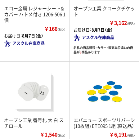
エコー金属 レジャーシート&
オープン工業 クロークチケッ
カバー ハトメ付き 1206-506 1
ト
個
￥3,162
（税込）
￥166
お届け日：
8月7日（金）
（税込）
お届け日：
8月7日（金）
アスクル在庫商品
アスクル在庫商品
名札の商品種類・カラー・販売単位違いの商
品が
3
商品あります
オープン工業 番号札 大 白 ス
エバニュー スポーツリバーシ
チロール
(10枚組) ETE095 1組（直送品）
￥1,540
￥6,191
（税込）
（税込）