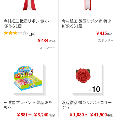
今村紙工 徽章リボン 赤 小
今村紙工 徽章リボン 赤 特小
KRR-S 1個
KRR-SS 1個
￥415
（
）
1件
（税込）
￥434
スポンサー
（税込）
スポンサー
三洋堂 プレゼント 景品 おも
渡辺徽章 徽章リボン・コサー
ちゃ
ジュ
￥581
￥3,240
￥1,080
￥41,500