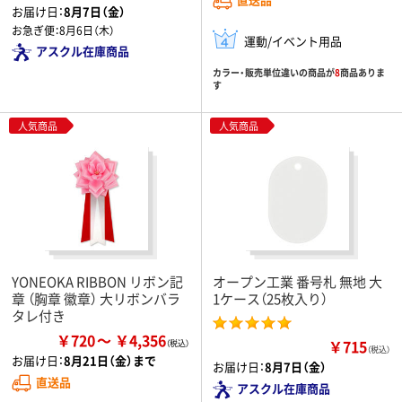
お届け日：
8月7日（金）
お急ぎ便：
8月6日（木）
運動/イベント用品
アスクル在庫商品
カラー・販売単位違いの商品が
8
商品ありま
す
人気商品
人気商品
YONEOKA RIBBON リボン記
オープン工業 番号札 無地 大
章 （胸章 徽章） 大リボンバラ
1ケース（25枚入り）
タレ付き
￥720
￥4,356
￥715
（税込）
お届け日：
8月21日（金）まで
お届け日：
8月7日（金）
直送品
アスクル在庫商品