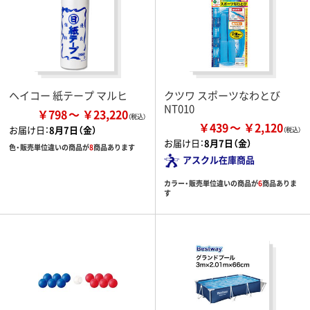
ヘイコー 紙テープ マルヒ
クツワ スポーツなわとび
NT010
￥798
￥23,220
￥439
￥2,120
お届け日：
8月7日（金）
お届け日：
8月7日（金）
色・販売単位違いの商品が
8
商品あります
アスクル在庫商品
カラー・販売単位違いの商品が
6
商品ありま
す