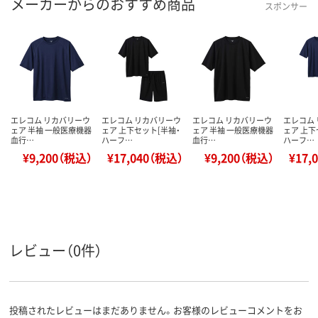
メーカーからのおすすめ商品
スポンサー
エレコム リカバリーウ
エレコム リカバリーウ
エレコム リカバリーウ
エレコム
ェア 半袖 一般医療機器
ェア 上下セット[半袖・
ェア 半袖 一般医療機器
ェア 上下
血行…
ハーフ…
血行…
ハーフ…
¥9,200（税込）
¥17,040（税込）
¥9,200（税込）
¥17,
レビュー（0件）
投稿されたレビューはまだありません。お客様のレビューコメントをお