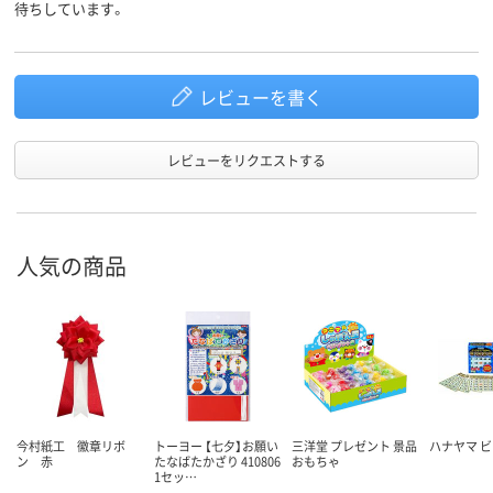
待ちしています。
レビューを書く
レビューをリクエストする
人気の商品
今村紙工 徽章リボ
トーヨー 【七夕】お願い
三洋堂 プレゼント 景品
ハナヤマ 
ン 赤
たなばたかざり 410806
おもちゃ
1セッ…