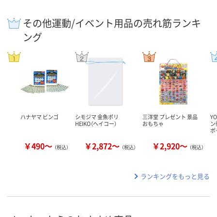
その他運動/イベント用品の売れ筋ランキ
ング
ハナヤマ ビンゴ
シモジマ 金魚ポリ
三洋堂 プレゼント 景品
YO
HEIKO（ヘイコー）
おもちゃ
ン
ボ
￥490～
￥2,872～
￥2,920～
（税込）
（税込）
（税込）
ランキングをもっと見る