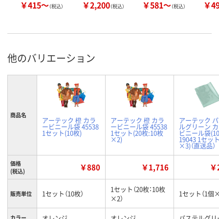
￥415～
￥2,200
￥581～
￥4
（税込）
（税込）
（税込）
他のバリエーション
商品名
アーテック 橙 カラ
アーテック 橙 カラ
アーテック 
ービニール袋 45538
ービニール袋 45538
ルグリーン 
1セット(10枚)
1セット(20枚:10枚
ビニール袋(1
×2)
19043 1セッ
×3)（直送品）
価格
￥880
￥1,716
￥2
(税込)
1セット（20枚：10枚
1セット（10枚）
1セット（1個×
販売単位
×2）
オレンジ
オレンジ
パステルグリ
カラー