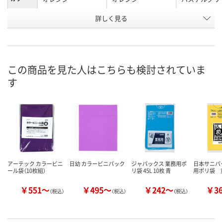
お申込番
詳しく見る
HK34730
A822091
AHK9417
号
7点
3点
あり
在庫
8月13日（木）
8月13日（木）
8月21日（金）
お届け日
この商品を見た人はこちらも検討されていま
す
数量
数量
数量
カゴへ
カゴへ
カ
アーテック カラービニ
日幼 カラービニパック
ジャパックス 業務用ポ
日本サニパ
ール袋（10枚組）
リ袋 45L 10枚 青
用ポリ袋 
￥551～
￥495～
￥242～
￥3
（税込）
（税込）
（税込）