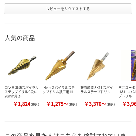
レビューをリクエストする
人気の商品
コンヨ 真速スパイラル
iHelp スパイラルステ
藤原産業 SK11 スパイ
三共コーポ
ステップドリル 9段4-
ップドリル鉄工用 IH
ラルステップドリル
H＆H コバ
20mm用 2…
プドリル
￥1,824
￥1,275～
￥3,370～
￥3,9
（税込）
（税込）
（税込）
この商品を見た人はこちらも検討されていま