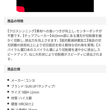
商品の特徴
【クロスシンニング】素材への食いつきが向上し、センターポンチが
不要です。【チップブレーカー】Φ10mm部にある溝刃が切削屑を細
かく切断し、排出力を向上させます。【抵抗軽減研磨加工】独自の切
刃研磨の技術向上により切刃抵抗を抑え軽快な切れ味を実現。【ス
パイラル溝】2本のスパイラル溝により切削屑を速やかに排出しス
ピードアップ。ねじれ形状により切削屑がスピーディに排出されま
す。
商品仕様
メーカー：コンヨ
ブランド：SUN UP（サンアップ）
サイズ：9段4-12mm
材質：ハイス鋼
硬度：HRC60±2
軸：六角軸6.35mm