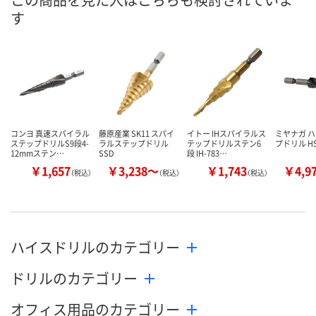
す
コンヨ 真速スパイラル
藤原産業 SK11 スパイ
イトー IHスパイラルス
ミヤナガ 
ステップドリルS9段4-
ラルステップドリル
テップドリルステン6
プドリル H
12mmステン…
SSD
段 IH-783…
￥1,657
￥3,238～
￥1,743
￥4,9
（税込）
（税込）
（税込）
ハイスドリルのカテゴリー
ドリルのカテゴリー
オフィス用品のカテゴリー