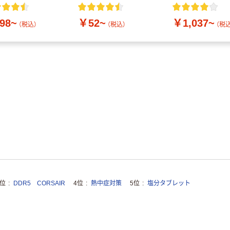
付き／2Lラベル
10本
98~
￥52~
￥1,037~
（税込）
（税込）
（税込
3位
DDR5 CORSAIR
4位
熱中症対策
5位
塩分タブレット