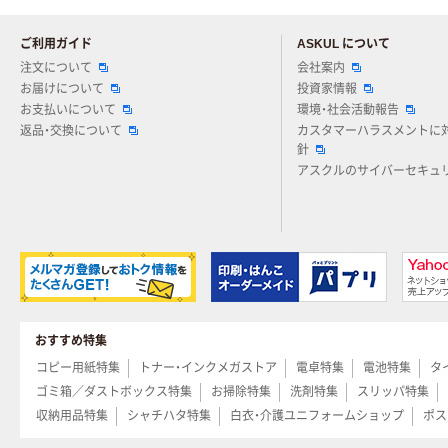
ご利用ガイド
ASKUL について
注文について
会社案内
お届けについて
投資家情報
お支払いについて
環境・社会活動報告
返品・交換について
カスタマーハラスメントに
針
アスクルのサイバーセキュ
おすすめ特集
コピー用紙特集
トナー・インクメガストア
電卓特集
電池特集
タ
ゴミ箱／ダストボックス特集
お掃除特集
洗剤特集
スリッパ特集
収納用品特集
シャチハタ特集
白衣・介護ユニフォームショップ
ポス