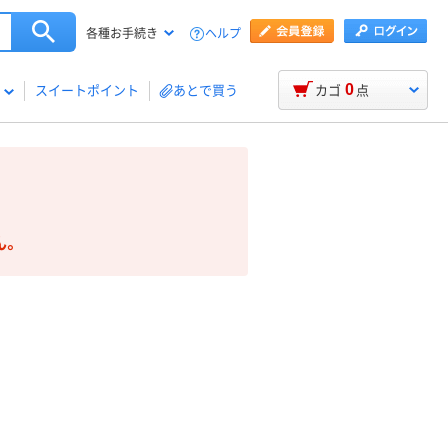
ヘルプ
各種お手続き
0
スイートポイント
あとで買う
カゴ
点
ん。