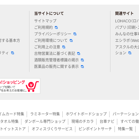
当サイトについて
関連サイト
アスクルについてお気軽にご質問ください
サイトマップ
LOHACO（ロ
ご利用規約
パプリ（印刷・
プライバシーポリシー
みんなの仕事
対する基本方
ご利用環境について
エシラボ（We
ご利用上の注意
アスクルの大
リティ
ション
古物営業法に基づく表記
酒類販売管理者標識の掲示
医薬品の販売に関する表示
イムカード特集
ラミネーター特集
ホワイトボードショップ
パーテーション
タオル特集
ダンボール専門ショップ
現場のチカラ
台車ナビ
すべての働
トイットストア
オフィスづくりサービス
ピンポイントサーチ
特集一覧