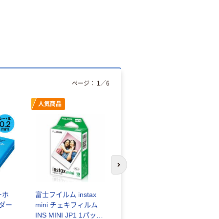
ページ：
1
／
6
人気商品
オリジナル
次のスライドへ
ーホ
富士フイルム instax
ゴミ袋 エコノミータ
ンダー
mini チェキフィルム
イプ 乳白半透明 高密
INS MINI JP1 1パック
度タイプ 詰替用 バイ