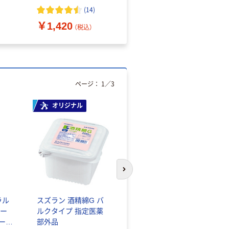
（10枚入り）
オマス素材10％配合
(
14
)
￥1,420
￥616~
（税込）
（税込）
ページ：
1
／
3
オリジナル
人気商品
次のスライドへ
ラル
スズラン 酒精綿G バ
サントリー 天然水 ミ
ー
ルクタイプ 指定医薬
ネラルウォーター ペ
シール
部外品
ットボトル