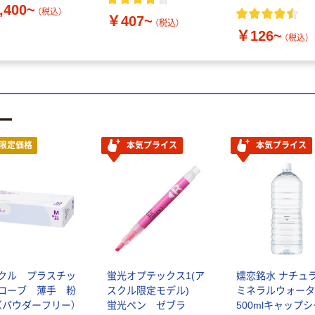
,400~
（税込）
￥407~
（税込）
￥126~
（税込）
ー
限定価格
本気プライス
本気プライス
クル プラスチッ
蛍光オプテックス1(ア
嬬恋銘水 ナチュ
ローブ 薄手 粉
スクル限定モデル)
ミネラルウォータ
（パウダーフリー）
蛍光ペン ゼブラ
500mlキャップ