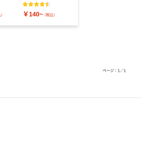
レス
￥140~
￥686~
）
（税込）
（税込）
ページ：
1
／
1