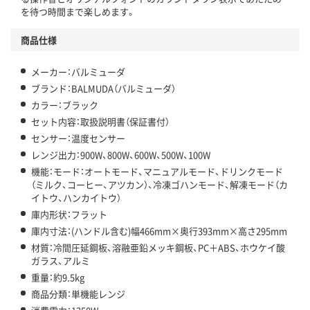
を待つ時間まで楽しめます。
商品仕様
メーカー：バルミューダ
ブランド：BALMUDA（バルミューダ）
カラー：ブラック
セット内容：取扱説明書（保証書付）
センサー：温度センサー
レンジ出力：900W、800W、600W、500W、100W
機能：モード：オートモード、マニュアルモード、ドリンクモード
（ミルク、コーヒー、アツカン）、冷凍ゴハンモード、解凍モード（カ
イトウ、ハンカイトウ）
庫内形状：フラット
庫内寸法：(ハンドル含む)幅466mm×奥行393mm×高さ295mm
材質：冷間圧延鋼板、溶融亜鉛メッキ鋼板、PC＋ABS、ホウケイ酸
ガラス、アルミ
重量：約9.5kg
商品分類：単機能レンジ