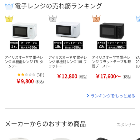
電子レンジの売れ筋ランキング
アイリスオーヤマ 電子レ
アイリスオーヤマ 電子レ
アイリスオーヤマ 電子レ
Y
ンジ 単機能レンジ 17L タ
ンジ 単機能レンジ 18L フ
ンジ フラットテーブル 時
2
ーンテ…
ラット…
短ブースト…
1
(
3件
)
￥12,800
￥17,600～
（税込）
（税込）
￥9,800
（税込）
ランキングをもっと見る
メーカーからのおすすめ商品
スポンサー