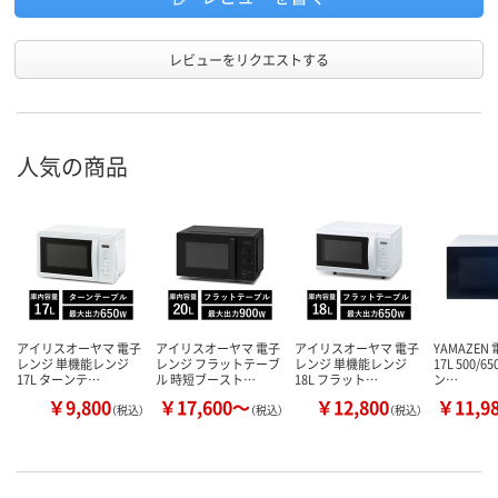
レビューをリクエストする
人気の商品
アイリスオーヤマ 電子
アイリスオーヤマ 電子
アイリスオーヤマ 電子
YAMAZEN
レンジ 単機能レンジ
レンジ フラットテーブ
レンジ 単機能レンジ
17L 500/6
17L ターンテ…
ル 時短ブースト…
18L フラット…
ン…
￥9,800
￥17,600～
￥12,800
￥11,9
（税込）
（税込）
（税込）