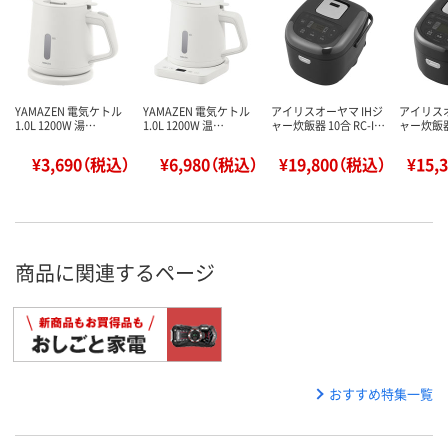
YAMAZEN 電気ケトル
YAMAZEN 電気ケトル
アイリスオーヤマ IHジ
アイリスオ
1.0L 1200W 湯…
1.0L 1200W 温…
ャー炊飯器 10合 RC-I…
ャー炊飯器 
¥3,690（税込）
¥6,980（税込）
¥19,800（税込）
¥15,
商品に関連するページ
おすすめ特集一覧