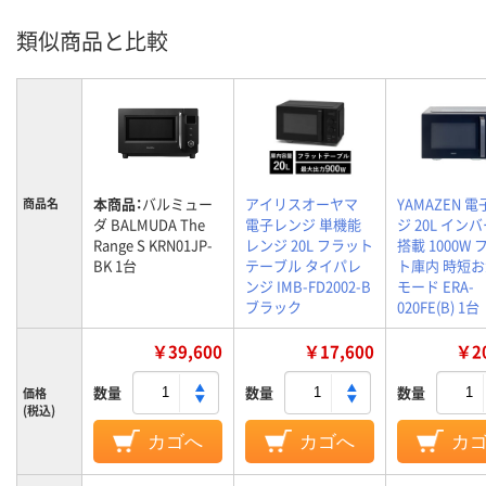
類似商品と比較
本商品：
バルミュー
アイリスオーヤマ
YAMAZEN 
商品名
ダ BALMUDA The
電子レンジ 単機能
ジ 20L イン
Range S KRN01JP-
レンジ 20L フラット
搭載 1000W
BK 1台
テーブル タイパレ
ト庫内 時短
ンジ IMB-FD2002-B
モード ERA-
ブラック
020FE(B) 1台
￥39,600
￥17,600
￥20
数量
数量
数量
価格
(税込)
カゴへ
カゴへ
カ