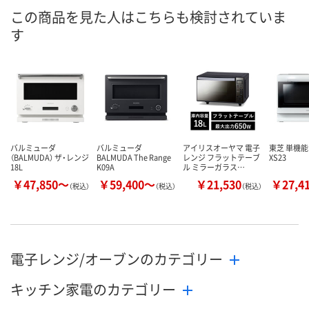
この商品を見た人はこちらも検討されていま
す
バルミューダ
バルミューダ
アイリスオーヤマ 電子
東芝 単機能
（BALMUDA） ザ・レンジ
BALMUDA The Range
レンジ フラットテーブ
XS23
18L
K09A
ル ミラーガラス…
￥47,850～
￥59,400～
￥21,530
￥27,4
（税込）
（税込）
（税込）
電子レンジ/オーブンのカテゴリー
キッチン家電のカテゴリー