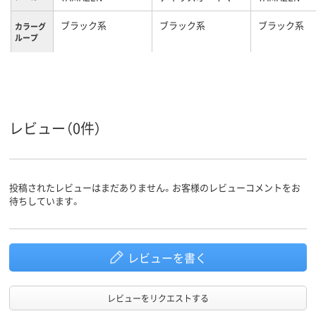
ブラック系
ブラック系
ブラック系
カラーグ
ループ
1年間
お買い上げ日より1
1年間
保証期間
年間
17L
20L
容量
レビュー（0件）
11.0kg
約8.7kg
9.1kg
重量
投稿されたレビューはまだありません。お客様のレビューコメントをお
待ちしています。
レビューを書く
レビューをリクエストする