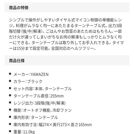
商品の特徴
シンプルで操作がしやすいダイヤル式マイコン制御の単機能レン
ジ。料理がムラなく均一にあたたまるターンテーブル式。出力3段
階切替（強/中/解凍）。ごはんやお惣菜のあたためはもちろん、一部
だけ火が通ってしまいがちなお肉の解凍もしっかりとムラなく均
一にできる。ターンテーブルは取り外してお手入れできる。タイマ
ーは15分まで設定可能。全国対応のヘルツフリー。
商品仕様
メーカー：YAMAZEN
カラー：ブラック
セット内容：本体、ターンテーブル
ターンテーブル直径：255mm
レンジ出力：3段階(強/中/解凍)
機能：オートオフ機能、冷却ファン
庫内形状：ターンテーブル
庫内有効寸法：幅274×奥行273×高さ165mm
重量：11.0kg