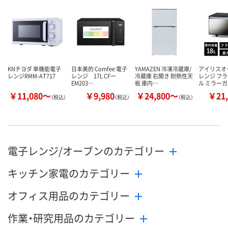
KNチヨダ 単機能電子
日本美的 Comfee 電子
YAMAZEN 冷凍冷蔵庫/
アイリスオ
レンジRMM-AT717
レンジ 17L CFー
冷蔵庫 右開き 耐熱性天
レンジ フ
EM203…
板 庫内…
ル ミラー
￥11,080～
￥9,980
￥24,800～
￥21,
（税込）
（税込）
（税込）
電子レンジ/オーブンのカテゴリー
キッチン家電のカテゴリー
オフィス用品のカテゴリー
作業・研究用品のカテゴリー