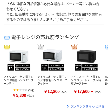
さらに詳細な商品情報が必要な場合は、メーカー等にお問い合
わせください。
また、販売単位における「セット」表記は、箱でのお届けをお約束
するものではありません。あらかじめご了承ください。
電子レンジの売れ筋ランキング
アイリスオーヤマ 電子レ
アイリスオーヤマ 電子レ
アイリスオーヤマ 電子レ
Y
ンジ 単機能レンジ 17L タ
ンジ 単機能レンジ 18L フ
ンジ フラットテーブル 時
2
ーンテ…
ラット…
短ブースト…
1
(
3件
)
￥12,800
￥17,600～
（税込）
（税込）
￥9,800
（税込）
ランキングをもっと見る