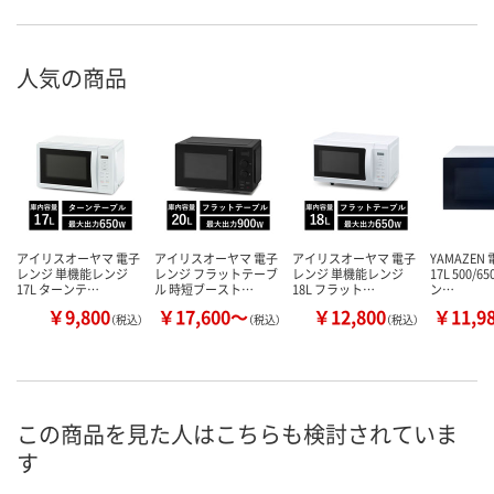
人気の商品
アイリスオーヤマ 電子
アイリスオーヤマ 電子
アイリスオーヤマ 電子
YAMAZEN
レンジ 単機能レンジ
レンジ フラットテーブ
レンジ 単機能レンジ
17L 500/6
17L ターンテ…
ル 時短ブースト…
18L フラット…
ン…
￥9,800
￥17,600～
￥12,800
￥11,9
（税込）
（税込）
（税込）
この商品を見た人はこちらも検討されていま
す