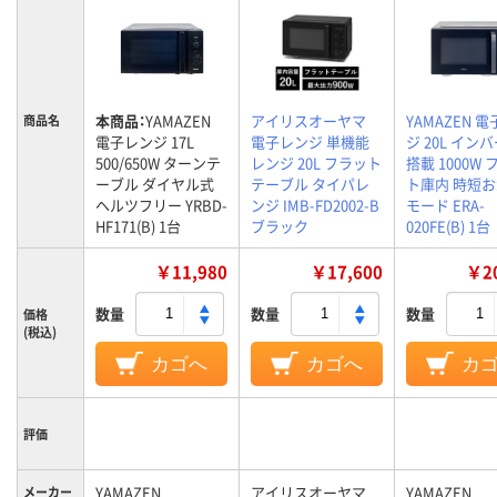
本商品：
YAMAZEN
アイリスオーヤマ
YAMAZEN 
商品名
電子レンジ 17L
電子レンジ 単機能
ジ 20L イン
500/650W ターンテ
レンジ 20L フラット
搭載 1000W
ーブル ダイヤル式
テーブル タイパレ
ト庫内 時短
ヘルツフリー YRBD-
ンジ IMB-FD2002-B
モード ERA-
HF171(B) 1台
ブラック
020FE(B) 1台
￥11,980
￥17,600
￥20
数量
数量
数量
価格
(税込)
カゴへ
カゴへ
カ
評価
YAMAZEN
アイリスオーヤマ
YAMAZEN
メーカー