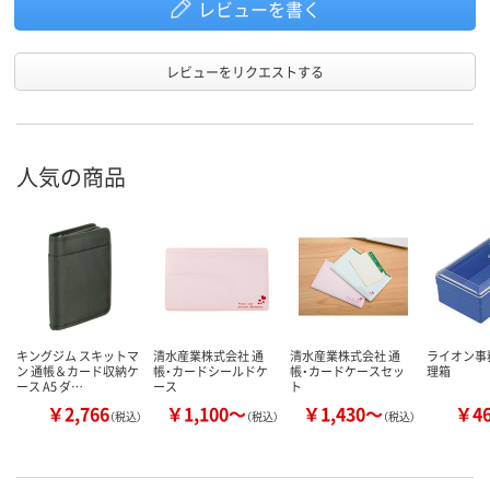
レビューを書く
レビューをリクエストする
人気の商品
キングジム スキットマ
清水産業株式会社 通
清水産業株式会社 通
ライオン事
ン 通帳＆カード収納ケ
帳・カードシールドケ
帳・カードケースセッ
理箱
ース A5 ダ…
ース
ト
￥2,766
￥1,100～
￥1,430～
￥4
（税込）
（税込）
（税込）