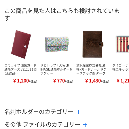
この商品を見た人はこちらも検討されていま
す
コモライフ 磁気ガード
リヒトラブ FLOWER
清水産業株式会社 通
ダイゴー デ
通帳ケース 391201 1個
IMAGE 通帳ホルダー 6
帳・カードシールドケ
帳型キャッ
（直送品…
ポケッ…
ースブック型 ダーク…
￥1,200
￥770
￥1,430
￥1,2
（税込）
（税込）
（税込）
名刺ホルダーのカテゴリー
その他 ファイルのカテゴリー