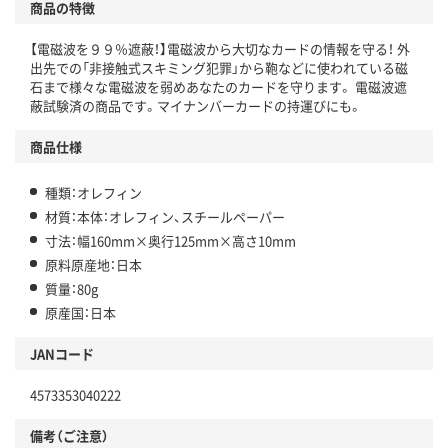
商品の特徴
【電磁波を９９％遮蔽！】電磁波から大切なカードの情報を守る！ 外
出先での「非接触式スキミング犯罪」から鞄などに使われている磁
石まで様々な電磁波を弱めあなたのカードを守ります。 電磁波遮
蔽試験済の商品です。マイナンバーカードの持運びにも。
商品仕様
種類：オレフィン
材質：本体：オレフィン、スチールペーパー
寸法：幅160mm×奥行125mm×高さ10mm
原料原産地：日本
質量：80g
原産国：日本
JANコード
4573353040222
備考（ご注意）