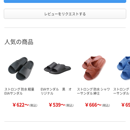
レビューをリクエストする
人気の商品
ストロング 防水 軽量
EVAサンダル 黒 オ
ストロング 防水 シャワ
ストロング 
EVAサンダル
リジナル
ーサンダル 紳士
ーサンダル
￥622～
￥539～
￥666～
￥6
（税込）
（税込）
（税込）