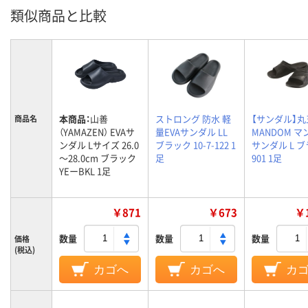
類似商品と比較
本商品：
山善
ストロング 防水 軽
【サンダル】丸
商品名
（YAMAZEN） EVAサ
量EVAサンダル LL
MANDOM 
ンダル Lサイズ 26.0
ブラック 10-7-122 1
サンダル L 
～28.0cm ブラック
足
901 1足
YEーBKL 1足
￥871
￥673
￥1
数量
数量
数量
価格
(税込)
カゴへ
カゴへ
カ