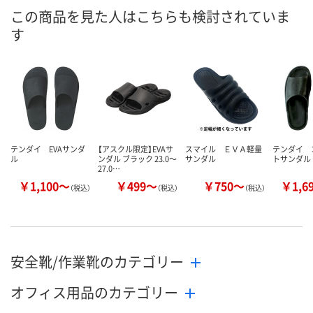
あり
あり
入荷待ち
在庫
この商品を見た人はこちらも検討されていま
す
8月9日（日）
8月9日（日）
8月10日（月）
お届け日
数量
数量
数量
カゴへ
カゴへ
カ
テンダイ EVAサンダ
【アスクル限定】EVAサ
スマイル ＥＶＡ軽量
テンダイ 
ル
ンダル ブラック 23.0～
サンダル
トサンダル
27.0…
￥1,100～
￥499～
￥750～
￥1,6
（税込）
（税込）
（税込）
安全靴/作業靴のカテゴリー
オフィス用品のカテゴリー