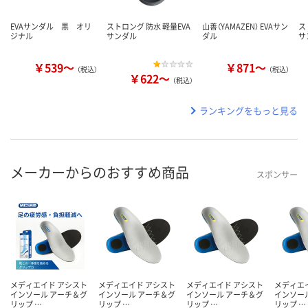
EVAサンダル 黒 オリ
ストロング 防水 軽量EVA
山善（YAMAZEN） EVAサン
ス
ジナル
サンダル
ダル
サ
￥539～
￥871～
（税込）
（税込）
￥622～
（税込）
ランキングをもっと見る
メーカーからのおすすめ商品
スポンサー
メディエイド アシスト
メディエイド アシスト
メディエイド アシスト
メディエ
インソール アーチ＆グ
インソール アーチ＆グ
インソール アーチ＆グ
インソー
リップ …
リップ …
リップ …
リップ …