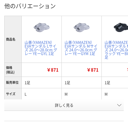
他のバリエーション
商品名
山善（YAMAZEN）
山善（YAMAZEN）
山善（YAMAZE
EVAサンダル Lサイ
EVAサンダル Mサイ
EVAサンダル
ズ 26.0～28.0cm グ
ズ 24.0～26.0cm グ
ズ 24.0～26.
レー YEーGYL 1足
レー YEーGYM 1足
ラック YEーBK
足
価格
￥871
￥871
(税込)
1足
1足
1足
販売単位
L
M
M
サイズ
詳しく見る
グレー
グレー
ブラック
カラー
お申込番
AHR4468
AHR4472
AHR4490
号