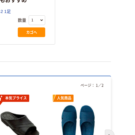
2 1足
数量
カゴへ
ページ：
1
／
2
本気プライス
人気商品
本気プ