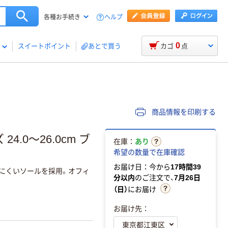
ヘルプ
各種お手続き
0
スイートポイント
あとで買う
カゴ
点
商品情報を印刷する
4.0～26.0cm ブ
在庫：
あり
希望の数量で在庫確認
お届け日：今から
17時間39
りにくいソールを採用。オフィ
分以内
のご注文で、
7月26日
（日）
にお届け
お届け先：