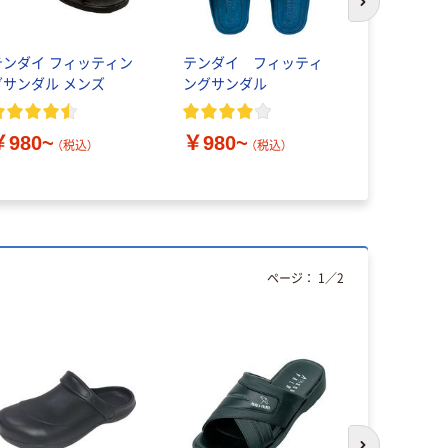
次のスライド
テンダイ フィッティン
テンダイ フィッティ
【アスクル限
グサンダル メンズ
ングサンダル
ダル ブラッ
27.0cm
い
￥980~
￥980~
（税込）
（税込）
￥499~
ページ：
1
／
2