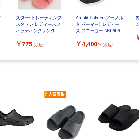
グ
スター・トレーディング
Arnold Palmer（アーノル
ッ
スタトレ レディースフ
ド パーマー） レディー
ン
ラ
ィッティングサンダル
ス スニーカー AN0909
ピンク L T30212 PI 1足
￥775
￥4,400~
569-1343（直送品）
（税込）
（税込）
人気商品