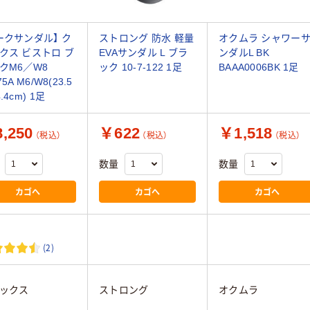
ークサンダル】 ク
ストロング 防水 軽量
オクムラ シャワー
クス ビストロ ブ
EVAサンダル L ブラ
ンダルL BK
クM6／W8
ック 10-7-122 1足
BAAA0006BK 1足
75A M6/W8(23.5
.4cm) 1足
,250
￥622
￥1,518
（税込）
（税込）
（税込）
数量
数量
カゴへ
カゴへ
カゴへ
(2)
ックス
ストロング
オクムラ