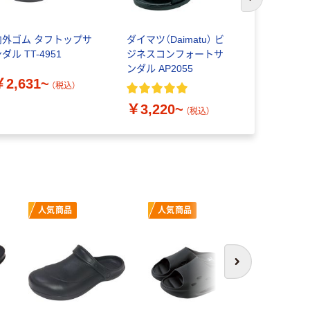
次のスライド
内外ゴム タフトップサ
ダイマツ（Daimatu） ビ
ラッキーベ
ダル TT-4951
ジネスコンフォートサ
サンダル 
ンダル AP2055
￥2,631~
￥2,612
（税込）
￥3,220~
（税込）
人気商品
人気商品
次へ