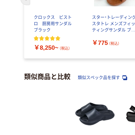
前のスライドへ
クロックス ビスト
スター・トレーディン
ロ 厨房用サンダル
スタトレ メンズフィ
ブラック
ティングサンダル ブ
ウン L T30210 BR 1足
￥775
569-1351（直送品）
（税込）
￥8,250~
（税込）
類似商品と比較
類似スペック品を探す