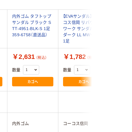
サ
内外ゴム タフトップ
【EVAサンダル】コー
【サンダ
サンダル ブラック S
コス信岡 リバウンド
MANDO
TT-4951-BLK-S 1足
ワーク サンダル1.0
サンダル 
359-6758（直送品）
ダーク LL MWー3500
901 1足
1足
￥2,631
￥1,782
￥1,6
（税込）
（税込）
数量
数量
数量
カゴへ
カゴへ
内外ゴム
コーコス信岡
丸五