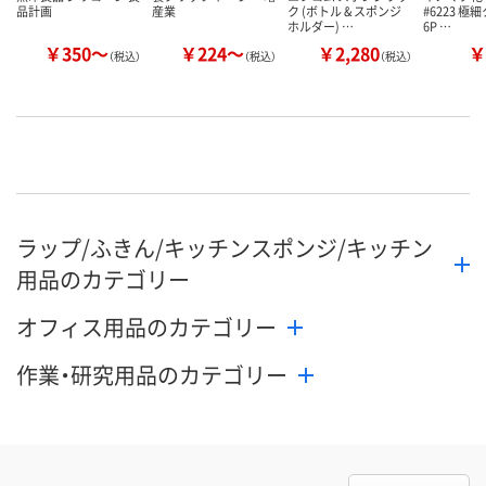
品計画
産業
ク (ボトル & スポンジ
#6223 極
ホルダー) …
6P …
￥350～
￥224～
￥2,280
￥
（税込）
（税込）
（税込）
ラップ/ふきん/キッチンスポンジ/キッチン
用品のカテゴリー
オフィス用品のカテゴリー
作業・研究用品のカテゴリー