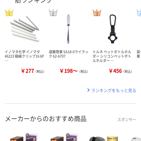
イノマタ化学 イノマタ
遠藤商事 SA18-0ライラッ
トルネ ペットボトルホル
袋
#6223 極細クリップ16 6P
ク 62-6707
ダー シリコンペットボト
業
…
ルホルダー …
￥277
￥198～
￥456
（税込）
（税込）
（税込）
ランキングをもっと見る
メーカーからのおすすめ商品
スポンサー