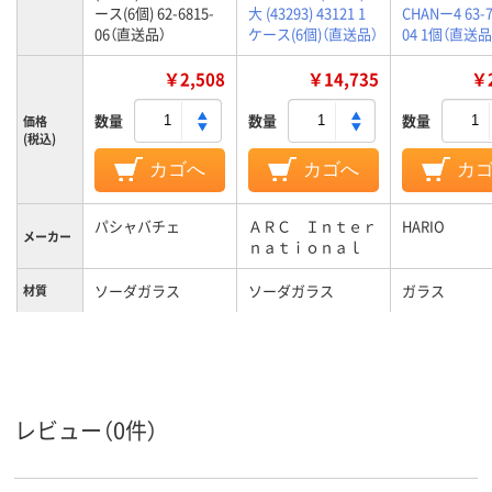
ース(6個) 62-6815-
大 (43293) 43121 1
CHANー4 63-7
06（直送品）
ケース(6個)（直送品）
04 1個（直送品
￥2,508
￥14,735
￥2
数量
数量
数量
価格
(税込)
カゴへ
カゴへ
カ
パシャバチェ
ＡＲＣ Ｉｎｔｅｒ
HARIO
メーカー
ｎａｔｉｏｎａｌ
ソーダガラス
ソーダガラス
ガラス
材質
レビュー（0件）