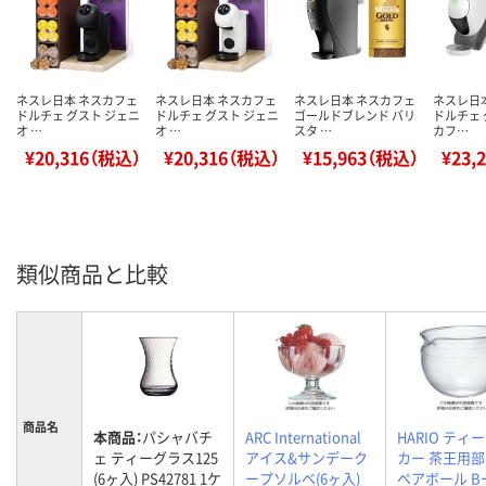
ネスレ日本 ネスカフェ
ネスレ日本 ネスカフェ
ネスレ日本 ネスカフェ
ネスレ日
ドルチェ グスト ジェニ
ドルチェ グスト ジェニ
ゴールドブレンド バリ
ドルチェ 
オ …
オ …
スタ …
カフ…
¥20,316（税込）
¥20,316（税込）
¥15,963（税込）
¥23,
類似商品と比較
商品名
本商品：
パシャバチ
ARC International
HARIO ティ
ェ ティーグラス125
アイス&サンデーク
カー 茶王用部
(6ヶ入) PS42781 1ケ
ープソルベ(6ヶ入)
ペアボール B