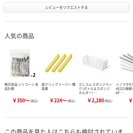
レビューをリクエストする
人気の商品
無印良品 シリコーン 良
袋クリップ トージー 曙
エレコム スポンジラッ
イノマタ化
品計画
産業
ク (ボトル & スポンジ
#6223 極
ホルダー) …
6P …
￥350～
￥224～
￥2,280
￥
（税込）
（税込）
（税込）
この商品を見た人はこちらも検討されていま