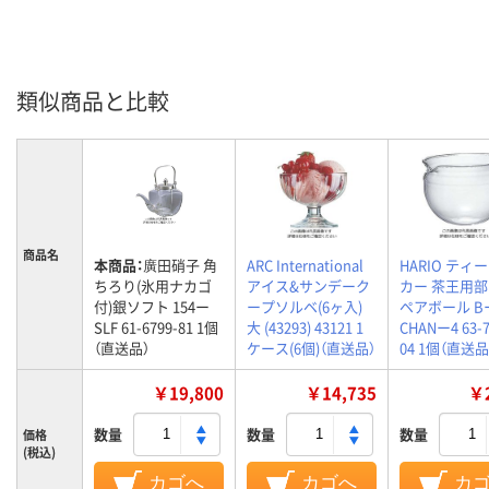
類似商品と比較
商品名
本商品：
廣田硝子 角
ARC International
HARIO ティ
ちろり(氷用ナカゴ
アイス&サンデーク
カー 茶王用部
付)銀ソフト 154ー
ープソルベ(6ヶ入)
ペアボール B
SLF 61-6799-81 1個
大 (43293) 43121 1
CHANー4 63-7
（直送品）
ケース(6個)（直送品）
04 1個（直送品
￥19,800
￥14,735
￥2
数量
数量
数量
価格
(税込)
カゴへ
カゴへ
カ