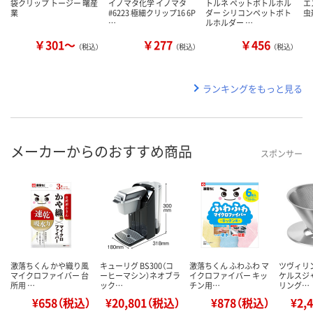
袋クリップ トージー 曙産
イノマタ化学 イノマタ
トルネ ペットボトルホル
エ
業
#6223 極細クリップ16 6P
ダー シリコンペットボト
虫
…
ルホルダー …
￥301～
￥277
￥456
（税込）
（税込）
（税込）
ランキングをもっと見る
メーカーからのおすすめ商品
スポンサー
激落ちくん かや織り風
キューリグ BS300（コ
激落ちくん ふわふわ マ
ツヴィリン
マイクロファイバー 台
ーヒーマシン）ネオブラ
イクロファイバー キッ
ケルスジ
所用 …
ック…
チン用…
リング…
¥658（税込）
¥20,801（税込）
¥878（税込）
¥2,