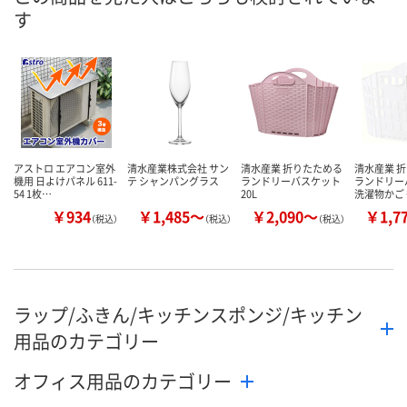
す
アストロ エアコン室外
清水産業株式会社 サン
清水産業 折りたためる
清水産業 
機用 日よけパネル 611-
テ シャンパングラス
ランドリーバスケット
ランドリー
54 1枚…
20L
洗濯物かご
￥934
￥1,485～
￥2,090～
￥1,7
（税込）
（税込）
（税込）
ラップ/ふきん/キッチンスポンジ/キッチン
用品のカテゴリー
オフィス用品のカテゴリー