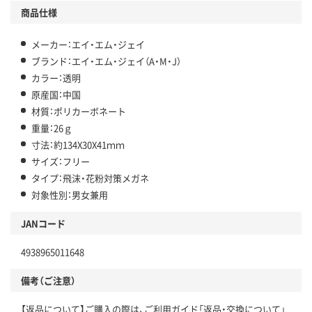
商品仕様
メーカー：エイ・エム・ジェイ
ブランド：エイ・エム・ジェイ（A・M・J）
カラー：透明
原産国：中国
材質：ポリカーボネート
重量：26ｇ
寸法：約134X30X41ｍｍ
サイズ：フリー
タイプ：飛沫・花粉対策メガネ
対象性別：男女兼用
JANコード
4938965011648
備考（ご注意）
【返品について】ご購入の際は、ご利用ガイド「返品・交換について」