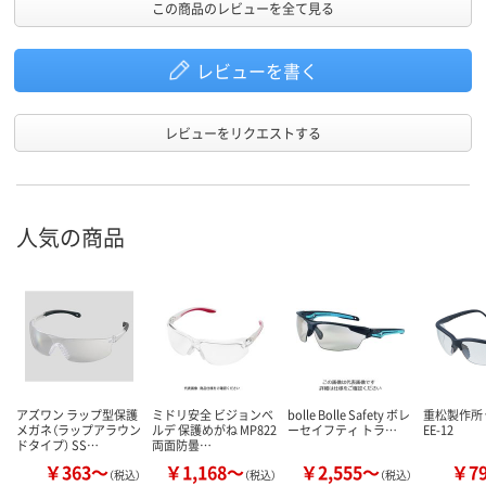
この商品のレビューを全て見る
レビューを書く
レビューをリクエストする
人気の商品
アズワン ラップ型保護
ミドリ安全 ビジョンベ
bolle Bolle Safety ボレ
重松製作所
メガネ（ラップアラウン
ルデ 保護めがね MP822
ーセイフティ トラ…
EE-12
ドタイプ） SS…
両面防曇…
￥363～
￥1,168～
￥2,555～
￥7
（税込）
（税込）
（税込）