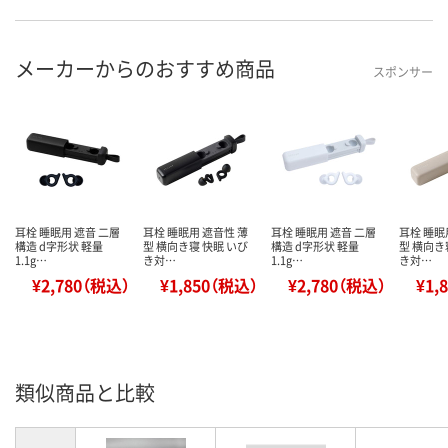
メーカーからのおすすめ商品
スポンサー
耳栓 睡眠用 遮音 二層
耳栓 睡眠用 遮音性 薄
耳栓 睡眠用 遮音 二層
耳栓 睡眠
構造 d字形状 軽量
型 横向き寝 快眠 いび
構造 d字形状 軽量
型 横向き
1.1g…
き対…
1.1g…
き対…
¥2,780（税込）
¥1,850（税込）
¥2,780（税込）
¥1,
類似商品と比較