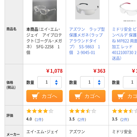
本商品：
エイ・エム・
アズワン ラップ型
ミドリ安全 
商品名
ジェイ アイプロテ
保護メガネ（ラップ
ンベルデ 保
クト（ゴーグル・メガ
アラウンドタイ
ね MP822 
ネ） SFG-2258 1
プ） SS-9863 1
加工 レッド
個
個 2-9045-01
4012100730
送品）
￥1,078
￥363
￥1
数量
数量
数量
価格
(税込)
カゴへ
カゴへ
カ
評価
4.0
3.5
3.5
（
1件
）
（
2件
）
（
2件
）
エイ・エム・ジェイ
アズワン
ミドリ安全
メーカー