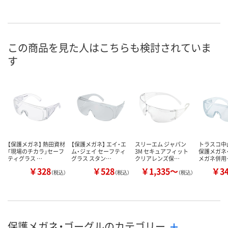
この商品を見た人はこちらも検討されていま
す
【保護メガネ】 熱田資材
【保護メガネ】 エイ・エ
スリーエム ジャパン
トラスコ中山
「現場のチカラ」セーフ
ム・ジェイ セーフティ
3M セキュアフィット
保護メガネ
ティグラス …
グラス スタン…
クリアレンズ保…
メガネ併用
￥328
￥528
￥1,335～
￥3
（税込）
（税込）
（税込）
保護メガネ・ゴーグルのカテゴリー