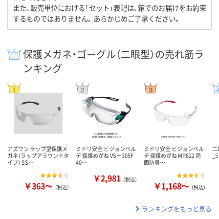
また、販売単位における「セット」表記は、箱でのお届けをお約束
するものではありません。あらかじめご了承ください。
保護メガネ・ゴーグル（二眼型）の売れ筋ラ
ンキング
アズワン ラップ型保護メ
ミドリ安全 ビジョンベル
ミドリ安全 ビジョンベル
二
ガネ（ラップアラウンドタ
デ 保護めがね VSー305F
デ 保護めがね MP822 両
_5
イプ） SS…
40…
面防曇…
￥2,981
（税込）
￥363～
￥1,168～
（税込）
（税込）
ランキングをもっと見る