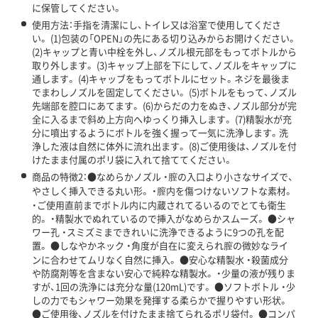
に保管してください。
使用方法：手指を清潔にし、トイレ又は浴室で使用してくださ
い。 (1)包装の「OPEN」の先にある切り込みからお開けください。
(2)キャップと青い中栓を外し、ノズル根元部をもってボトルから
取り外します。 (3)キャップ上部を下にして、ノズルをキャップに
通します。 (4)キャッブをもってボトルにセット。ネジを最後ま
でまわしノズルを固定してください。 (5)ボトルをもって、ノズル
先端部を腔口にあてます。 (6)からだの力をぬき、ノズル部分が完
全に入るまで斜め上方向へゆっくり挿入します。 (7)精製水が充
分に噴出するようにボトルを強く握って一気に洗浄します。洗
浄した液は自然に体外に流れ出ます。 (8)ご使用後は、ノズルを付
けたまま付属のポリ袋に入れて捨ててください。
商品の特徴2：●なめらかノズル ・膣の入口より小さなサイズで、
やさしく挿入できる丸い形。 ・膣内を傷つけないソフトな素材。
・ご使用直前までボトル内に内蔵されてるいるのでとても衛生
的。 ・精製水でぬれているので挿入がなめらかスムーズ。 ●シャ
ワー孔 ・スミズミまできれいに洗浄できるように9つの孔を配
置。 ●しなやかネック ・角度が自在に変えられ膣の微妙なライ
ンに合わせてムリなく自然に挿入。 ●安心な精製水 ・殺菌成分
や防腐剤等を含まない安心で純粋な精製水。 ・少量の液が残りま
すが、1回の洗浄には充分な量(120mL)です。 ●ソフトボトル ・少
しの力でもシャワー効果を発揮する柔らかで握りやすい形状。
●ご使用後、ノズルを付けたまま捨てられるポリ袋付。 ●コンパ