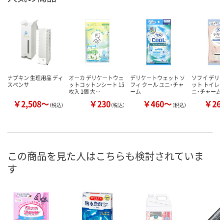
ナプキン 生理用品 ディ
オーカ デリケートウェ
デリケートウェット ソ
ソフイ デ
スペンサ
ットコットンシート 15
フィ クール ユニ・チャ
ット トイレ
枚入 1個 大…
ーム
ニ・チャー
￥2,508～
￥230
￥460～
￥2
（税込）
（税込）
（税込）
この商品を見た人はこちらも検討されていま
す