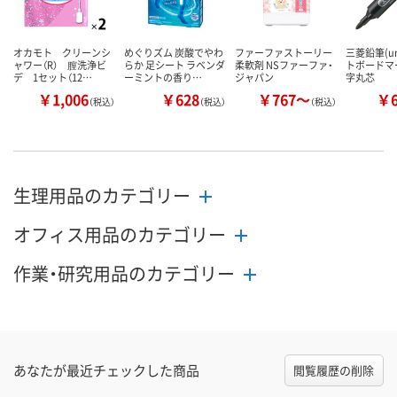
オカモト クリーンシ
めぐりズム 炭酸でやわ
ファーファストーリー
三菱鉛筆(u
ャワー（R） 膣洗浄ビ
らか 足シート ラベンダ
柔軟剤 NSファーファ・
トボードマ
デ 1セット（12…
ーミントの香り…
ジャパン
字丸芯
￥1,006
￥628
￥767～
￥
（税込）
（税込）
（税込）
生理用品のカテゴリー
オフィス用品のカテゴリー
作業・研究用品のカテゴリー
あなたが最近チェックした商品
閲覧履歴の削除