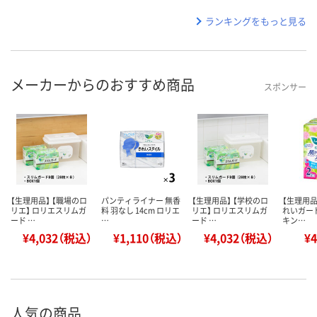
ランキングをもっと見る
メーカーからのおすすめ商品
スポンサー
【生理用品】 【職場のロ
パンティライナー 無香
【生理用品】 【学校のロ
【生理用品
リエ】 ロリエスリムガ
料 羽なし 14cm ロリエ
リエ】 ロリエスリムガ
れいガー
ード …
…
ード …
キン…
¥4,032（税込）
¥1,110（税込）
¥4,032（税込）
¥
人気の商品