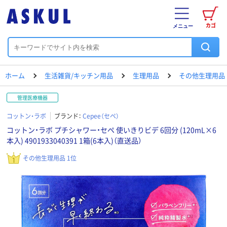
カゴ
メニュー
ホーム
生活雑貨/キッチン用品
生理用品
その他生理用品
管理医療機器
コットン・ラボ
ブランド：
Cepee（セペ）
コットン・ラボ プチシャワー・セペ 使いきりビデ 6回分 (120mL×6
本入) 4901933040391 1箱(6本入)（直送品）
その他生理用品 1位