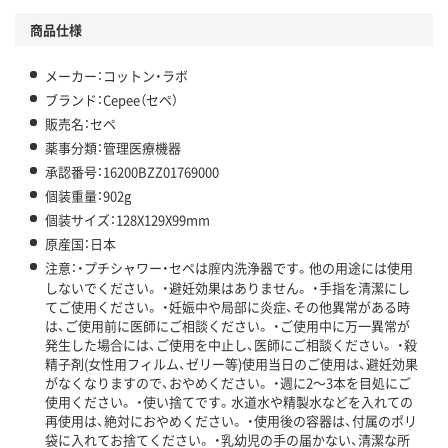
商品仕様
メーカー：コットン・ラボ
ブランド：Cepee（セペ）
販売名：セペ
薬事分類：管理医療機器
承認番号：16200BZZ01769000
個装重量：902g
個装サイズ：128X129X99mm
原産国：日本
注意：・プチシャワー・セペは膣内洗浄器です。他の用途には使用
しないでください。 ・避妊効果はありません。 ・手指を清潔にし
てご使用ください。 ・妊娠中や局部に炎症、その他異常がある時
は、ご使用前に医師にご相談ください。 ・ご使用中に万一異常が
発生した場合には、ご使用を中止し、医師にご相談ください。 ・殺
精子剤(女性用フィルム、ゼリー等)使用当日のご使用は、避妊効果
がなくなりますので、おやめください。 ・週に2～3本を目処にご
使用ください。 ・使い捨てです。水道水や精製水などを入れての
再使用は、絶対におやめください。 ・使用後の容器は、付属のポリ
袋に入れてお捨てください。 ・乳幼児の手の届かない、清潔な所