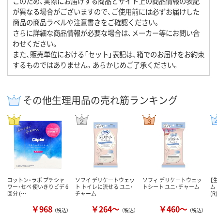
このため、実際にお届けする商品とサイト上の商品情報の表記
が異なる場合がございますので、ご使用前には必ずお届けした
商品の商品ラベルや注意書きをご確認ください。
さらに詳細な商品情報が必要な場合は、メーカー等にお問い合
わせください。
また、販売単位における「セット」表記は、箱でのお届けをお約束
するものではありません。あらかじめご了承ください。
その他生理用品の売れ筋ランキング
コットン・ラボ プチシャ
ソフイ デリケートウェッ
ソフィ デリケートウェッ
【
ワー・セペ 使いきりビデ 6
ト トイレに流せる ユニ・
トシート ユニ・チャーム
ム
回分 (…
チャーム
(
￥968
￥264～
￥460～
（税込）
（税込）
（税込）