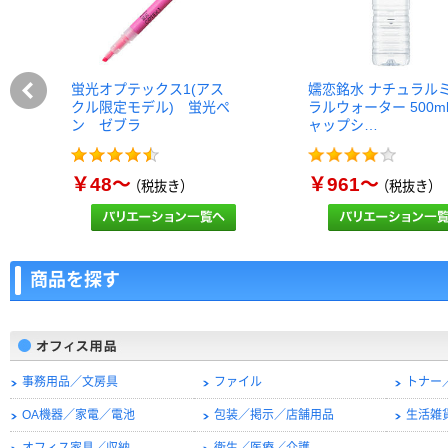
蛍光オプテックス1(アス
嬬恋銘水 ナチュラル
クル限定モデル) 蛍光ペ
ラルウォーター 500m
ン ゼブラ
ャップシ…
￥48～
￥961～
（税抜き）
（税抜き）
商品を探す
事務用品／文房具
ファイル
トナー
OA機器／家電／電池
包装／掲示／店舗用品
生活雑