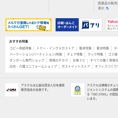
医薬品の販売
表示
おすすめ特集
コピー用紙特集
トナー・インクメガストア
電卓特集
電池特集
タ
パーテーション(パーティション)特集
チェア特集
ラック特集
ゴミ箱
ダンボール専門ショップ
現場のチカラ
台車ナビ
すべての働く現場
白衣・介護ユニフォームショップ
ポストイットストア
オフィスづくり
アスクルは公益社団法人日本通信
アスクルは情報セキュ
販売協会の会員です。
ジメントシステムの国
る「ISO 27001」の
います。