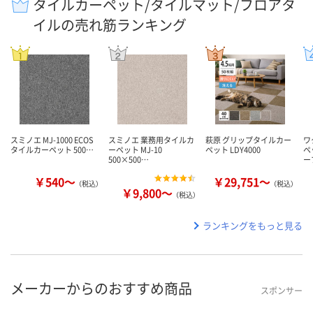
タイルカーペット/タイルマット/フロアタ
イルの売れ筋ランキング
スミノエ MJ-1000 ECOS
スミノエ 業務用タイルカ
萩原 グリップタイルカー
ワ
タイルカーペット 500…
ーペット MJ-10
ペット LDY4000
ペ
500×500…
ー
￥540～
￥29,751～
（税込）
（税込）
￥9,800～
（税込）
ランキングをもっと見る
メーカーからのおすすめ商品
スポンサー