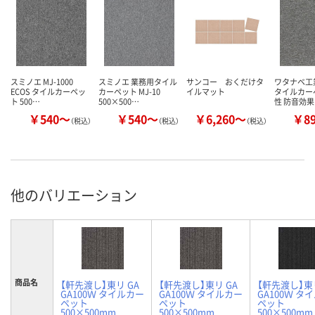
スミノエ MJ-1000
スミノエ 業務用タイル
サンコー おくだけタ
ワタナベ工
ECOS タイルカーペッ
カーペット MJ-10
イルマット
タイルカー
ト 500…
500×500…
性 防音効果
￥540～
￥540～
￥6,260～
￥8
（税込）
（税込）
（税込）
他のバリエーション
商品名
【軒先渡し】東リ GA
【軒先渡し】東リ GA
【軒先渡し】東リ
GA100Ｗ タイルカー
GA100Ｗ タイルカー
GA100Ｗ タ
ペット
ペット
ペット
500×500mm
500×500mm
500×500mm