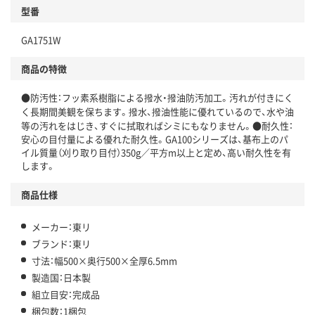
型番
GA1751W
商品の特徴
●防汚性：フッ素系樹脂による撥水・撥油防汚加工。汚れが付きにく
く長期間美観を保ちます。撥水、撥油性能に優れているので、水や油
等の汚れをはじき、すぐに拭取ればシミにもなりません。●耐久性：
安心の目付量による優れた耐久性。GA100シリーズは、基布上のパ
イル質量（刈り取り目付）350g／平方m以上と定め、高い耐久性を有
します。
商品仕様
メーカー：東リ
ブランド：東リ
寸法：幅500×奥行500×全厚6.5mm
製造国：日本製
組立目安：完成品
梱包数：1梱包