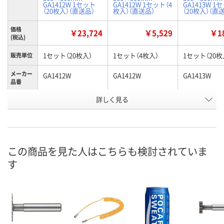
GA1412W 1セット
GA1412W 1セット（4
GA1413W 1
（20枚入）（直送品）
枚入）（直送品）
（20枚入）（直
価格
￥23,724
￥5,529
￥18
(税込)
1セット（20枚入）
1セット（4枚入）
1セット（20枚
販売単位
メーカー
GA1412W
GA1412W
GA1413W
品番
お申込番
詳しく見る
AK37122
AK38644
AK38069
号
直送品
直送品
直送品
在庫
9月1日（火）まで
9月1日（火）まで
9月1日（火）ま
お届け日
この商品を見た人はこちらも検討されていま
す
数量
数量
数量
カゴへ
カゴへ
カ