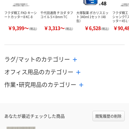
フクダ精工 FKD キーシ
千代田通商 チヨダ タフ
大塚製薬 ポカリスエッ
フクダ精工 
ートカッター8 KC-8
コイル 5×8mm TC
ト 340ml 1セット（48
シャンクT
缶）
ッター45 L
￥9,399～
￥3,313～
￥6,528
￥90,4
（税込）
（税込）
（税込）
ラグ/マットのカテゴリー
オフィス用品のカテゴリー
作業・研究用品のカテゴリー
あなたが最近チェックした商品
閲覧履歴の削除