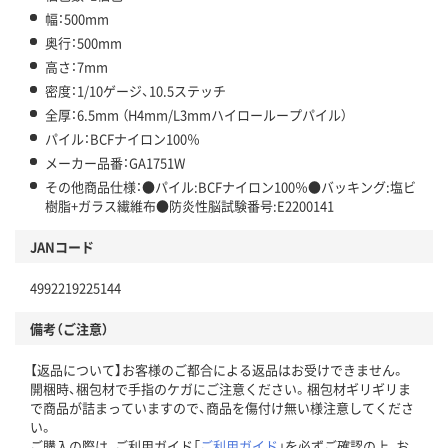
幅：500mm
奥行：500mm
高さ：7mm
密度：1/10ゲージ、10.5ステッチ
全厚：6.5mm （H4mm/L3mmハイローループパイル）
パイル：BCFナイロン100％
メーカー品番：GA1751W
その他商品仕様：●パイル:BCFナイロン100％●バッキング:塩ビ
樹脂+ガラス繊維布●防炎性脳試験番号:E2200141
JANコード
4992219225144
備考（ご注意）
【返品について】お客様のご都合による返品はお受けできません。
開梱時、梱包材で手指のケガにご注意ください。梱包材ギリギリま
で商品が詰まっていますので、商品を傷付け無い様注意してくださ
い。
ご購入の際は、ご利用ガイド「
ご利用ガイド
」を必ずご確認の上、お