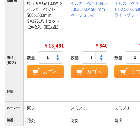
商品名
東リ GA GA100Ｗ タ
イルカーペット MJ-
イルカーペット
イルカーペット
1003 500×500mm
1012 500×5
500×500mm
ベージュ 1枚
ライトグレー 
GA1751W 1セット
（20枚入）（直送品）
￥18,481
￥540
数量
数量
数量
価格
(税込)
カゴへ
カゴへ
カ
評価
東リ
スミノエ
スミノエ
メーカー
防炎
防炎
防炎
特徴