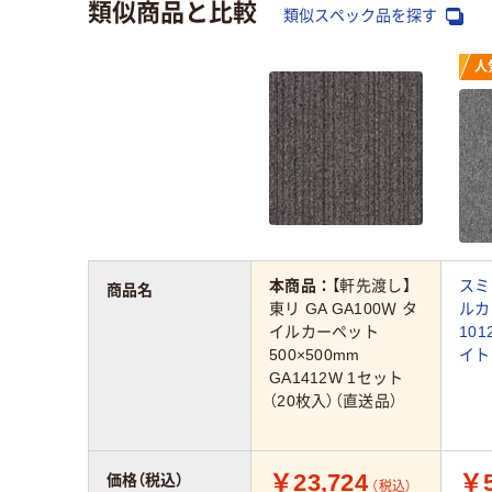
類似商品と比較
類似スペック品を探す
人
本商品：
【軒先渡し】
スミ
商品名
東リ GA GA100Ｗ タ
ルカ
イルカーペット
101
500×500mm
イト
GA1412W 1セット
（20枚入）（直送品）
￥23,724
￥5
価格（税込）
（税込）