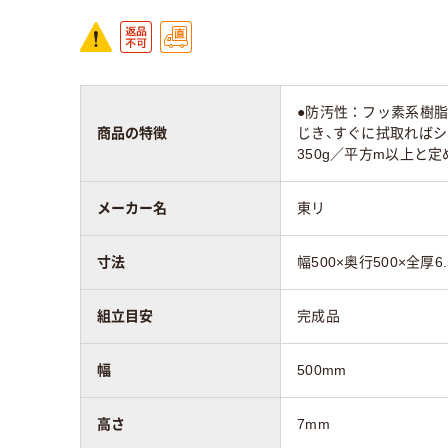
●防汚性：フッ素系樹
商品の特徴
じき、すぐに拭取ればシ
350g／平方m以上と
メーカー名
東リ
寸法
幅500×奥行500×全厚6
組立目安
完成品
幅
500mm
高さ
7mm