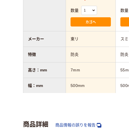
数量
数量
カゴへ
メーカー
東リ
スミ
特徴
防炎
防炎
高さ：mm
7mm
55
幅：mm
500mm
500
奥行：mm
500mm
500
商品詳細
商品情報の誤りを報告