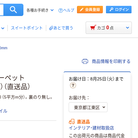
ヘルプ
各種お手続き
0
スイートポイント
あとで買う
カゴ
点
0mm
商品情報を印刷する
カーペット
お届け日：8月25日（火）まで
入）（直送品）
（5平方m分）。裏のり無し。
お届け先：
イル
直送品
インテリア・建材取扱店
この出荷元の商品は商品代金