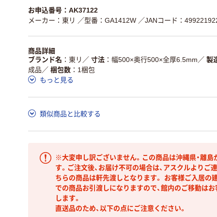
お申込番号：AK37122
メーカー：東リ
／型番：GA1412W
／JANコード：499221922
商品詳細
ブランド名
東リ
／
寸法
幅500×奥行500×全厚6.5mm
／
製
成品
／
梱包数
1梱包
もっと見る
類似商品と比較する
※大変申し訳ございません。この商品は沖縄県・離島
す。ご注文後、お届け不可の場合は、アスクルよりご
ちらの商品は軒先渡しとなります。 お客様ご入居の建
での商品お引渡しになりますので、館内のご移動はお
します。
直送品のため、以下の点にご注意ください。