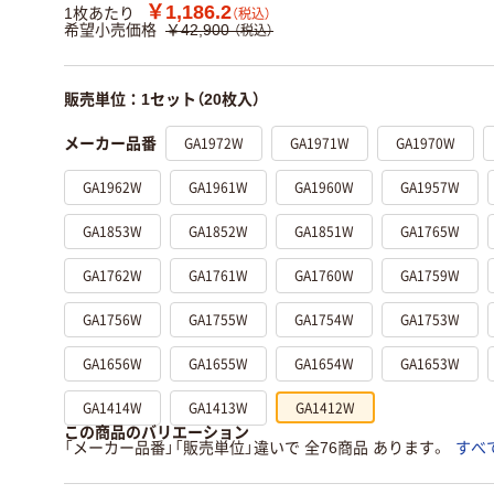
￥1,186.2
1枚あたり
（税込）
希望小売価格
￥42,900
（税込）
販売単位：1セット（20枚入）
GA1972W
GA1971W
GA1970W
メーカー品番
GA1962W
GA1961W
GA1960W
GA1957W
GA1853W
GA1852W
GA1851W
GA1765W
GA1762W
GA1761W
GA1760W
GA1759W
GA1756W
GA1755W
GA1754W
GA1753W
GA1656W
GA1655W
GA1654W
GA1653W
GA1414W
GA1413W
GA1412W
この商品のバリエーション
「メーカー品番」「販売単位」違いで 全76商品 あります。
すべ