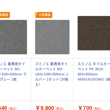
気商品
人気商品
ノエ 業務用タイ
スミノエ 業務用タイ
スミノエ タイルカ
ーペット MJ-
ルカーペット MJ-
ペット PX-3010
2 500×500mm ラ
1001 500×500mm シ
500×500mm
グレー 1枚
ルバー 1セット（20枚
4955141333462 1
入）
40
￥9,800
￥700
（税込）
（税込）
（税込）