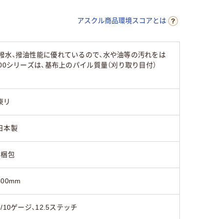
アスクル商品環境スコアとは
撥水、撥油性能に優れているので、水や油等の汚れをは
00シリーズは、基布上のパイル質量（刈り取り目付）
東リ
日本製
1梱包
500mm
1/10ゲージ、12.5ステッチ