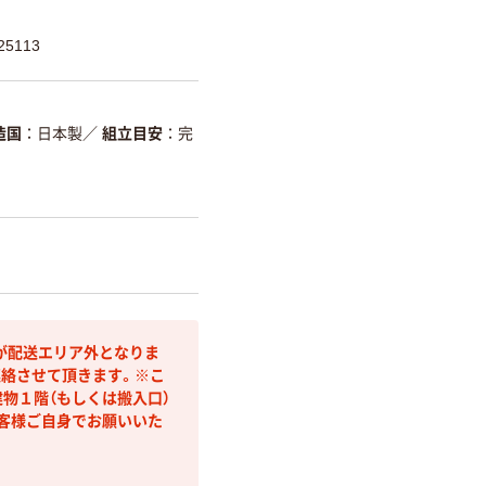
5113
造国
日本製
／
組立目安
完
が配送エリア外となりま
連絡させて頂きます。※こ
物１階（もしくは搬入口）
客様ご自身でお願いいた