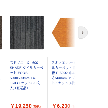
次へ
ー
スミノエ LX-1600
スミノエ ホームタイ
スミノエ 
SHADE タイルカーペ
ルカーペット 防炎 防
ロッカク
ット ECOS
音 R-5002 巾430×長
ルカーペ
枚
500×500mm LX-
さ500mm アプリコッ
音 R-50
1603 1セット(20枚
ト 1セット(4枚)
さ500m
入)（直送品）
1セット（
送品）
￥19,250
￥6,200
￥7,8
（税込）
（税込）