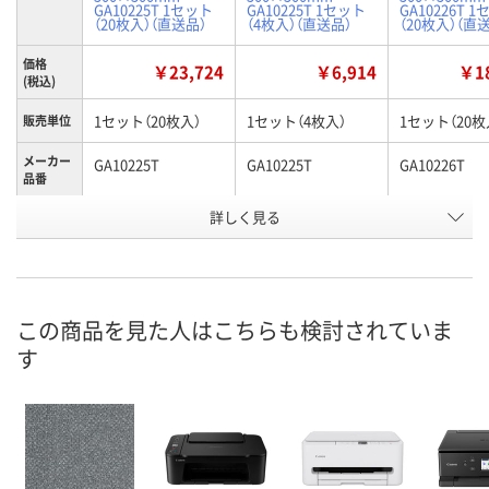
GA10225T 1セット
GA10225T 1セット
GA10226T 
（20枚入）（直送品）
（4枚入）（直送品）
（20枚入）（直
価格
￥23,724
￥6,914
￥18
(税込)
1セット（20枚入）
1セット（4枚入）
1セット（20枚
販売単位
メーカー
GA10225T
GA10225T
GA10226T
品番
お申込番
詳しく見る
AK35641
AK38456
AK37348
号
直送品
直送品
直送品
在庫
9月1日（火）まで
9月1日（火）まで
9月1日（火）ま
お届け日
この商品を見た人はこちらも検討されていま
す
数量
数量
数量
カゴへ
カゴへ
カ