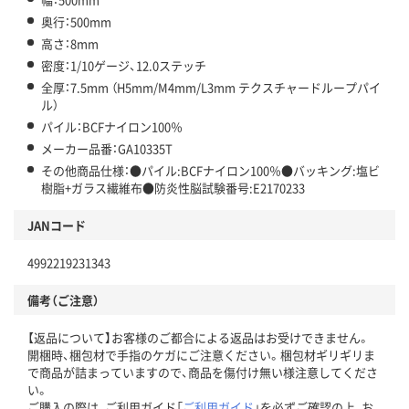
奥行：500mm
高さ：8mm
密度：1/10ゲージ、12.0ステッチ
全厚：7.5mm （H5mm/M4mm/L3mm テクスチャードループパイ
ル）
パイル：BCFナイロン100％
メーカー品番：GA10335T
その他商品仕様：●パイル:BCFナイロン100％●バッキング:塩ビ
樹脂+ガラス繊維布●防炎性脳試験番号:E2170233
JANコード
4992219231343
備考（ご注意）
【返品について】お客様のご都合による返品はお受けできません。
開梱時、梱包材で手指のケガにご注意ください。梱包材ギリギリま
で商品が詰まっていますので、商品を傷付け無い様注意してくださ
い。
ご購入の際は、ご利用ガイド「
ご利用ガイド
」を必ずご確認の上、お