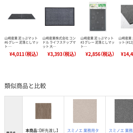
山崎産業 泥っぷマット
山崎産業株式会社 コン
山崎産業 泥っぷマット
山崎産業
#6 グレー 泥落としマッ
ドル ライフステップマ
#3 グレー 泥落としマッ
ット (#1
ト …
ット 大…
ト…
¥4,011（税込）
¥3,393（税込）
¥2,856（税込）
¥14,
類似商品と比較
本商品：
【軒先渡し】
スミノエ 業務用タ
スミノエ 業