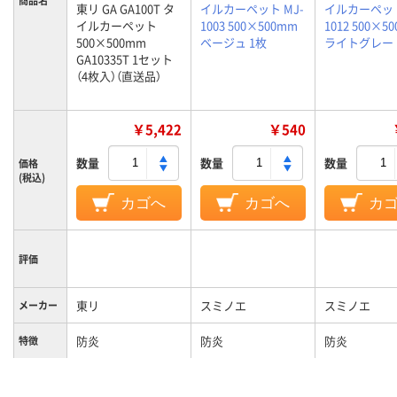
商品名
東リ GA GA100T タ
イルカーペット MJ-
イルカーペット
イルカーペット
1003 500×500mm
1012 500×5
500×500mm
ベージュ 1枚
ライトグレー 
GA10335T 1セット
（4枚入）（直送品）
￥5,422
￥540
数量
数量
数量
価格
(税込)
カゴへ
カゴへ
カ
評価
東リ
スミノエ
スミノエ
メーカー
防炎
防炎
防炎
特徴