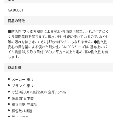
GA10335T
商品の特徴
●防汚性：フッ素系樹脂による撥水・撥油防汚加工。汚れが付きにく
く長期間美観を保ちます。撥水、撥油性能に優れているので、水や油
等の汚れをはじき、すぐに拭取ればシミにもなりません。●耐久性：
安心の目付量による優れた耐久性。GA100シリーズは、基布上のパ
イル質量（刈り取り目付）350g／平方m以上と定め、高い耐久性を有
します。
商品仕様
メーカー：東リ
ブランド：東リ
寸法：幅500×奥行500×全厚7.5mm
製造国：日本製
組立目安：完成品
梱包数：1梱包
幅：500mm