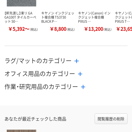
【軒先渡し】東リ GA
キヤノン インクジェッ
キヤノン(Canon) イン
キヤノン（Ca
GA100T タイルカーペ
ト複合機 TS3730
クジェット複合機
クジェット
ット 50…
BLACK P…
PIXUS …
PIXUS T…
￥5,392～
￥8,800
￥13,200
￥23,6
（税込）
（税込）
（税込）
ラグ/マットのカテゴリー
オフィス用品のカテゴリー
作業・研究用品のカテゴリー
あなたが最近チェックした商品
閲覧履歴の削除