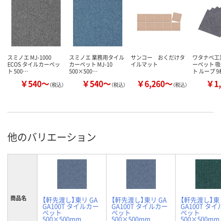
スミノエ MJ-1000
スミノエ 業務用タイル
サンコー おくだけタ
ワタナベ工
ECOS タイルカーペッ
カーペット MJ-10
イルマット
ーペット 
ト 500…
500×500…
ト ループ 
￥540～
￥540～
￥6,260～
￥1,
（税込）
（税込）
（税込）
他のバリエーション
商品名
【軒先渡し】東リ GA
【軒先渡し】東リ GA
【軒先渡し】東リ
GA100T タイルカー
GA100T タイルカー
GA100T タ
ペット
ペット
ペット
500×500mm
500×500mm
500×500mm