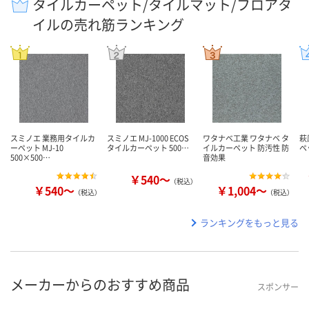
タイルカーペット/タイルマット/フロアタ
イルの売れ筋ランキング
スミノエ 業務用タイルカ
スミノエ MJ-1000 ECOS
ワタナベ工業 ワタナベ タ
萩
ーペット MJ-10
タイルカーペット 500…
イルカーペット 防汚性 防
ペ
500×500…
音効果
￥540～
（税込）
￥540～
￥1,004～
（税込）
（税込）
ランキングをもっと見る
メーカーからのおすすめ商品
スポンサー