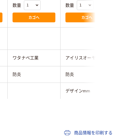
数量
数量
数量
カゴへ
カゴへ
ワタナベ工業
アイリスオーヤマ
スミノエ
防炎
防炎
防炎
デザインmm
6mm
防炎性能試験番号mm
500mm
E1180265mm
500mm
商品情報を印刷する