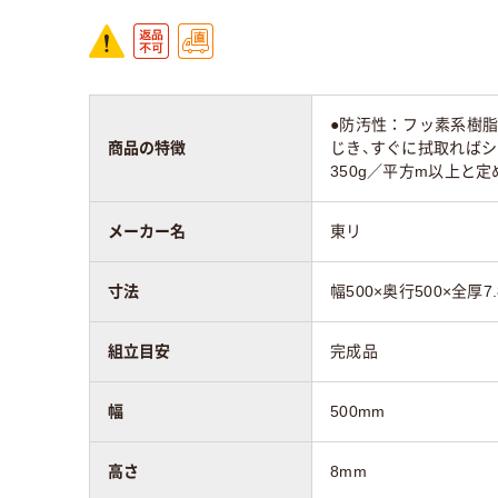
●防汚性：フッ素系樹
商品の特徴
じき、すぐに拭取ればシ
350g／平方m以上と
メーカー名
東リ
寸法
幅500×奥行500×全厚7
組立目安
完成品
幅
500mm
高さ
8mm