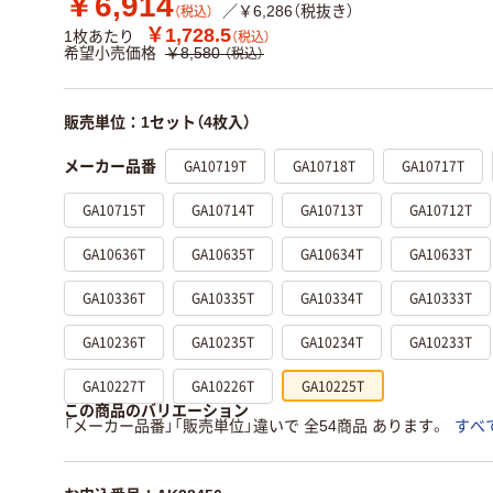
￥6,914
／￥6,286（税抜き）
（税込）
￥1,728.5
1枚あたり
（税込）
希望小売価格
￥8,580
（税込）
販売単位：1セット（4枚入）
GA10719T
GA10718T
GA10717T
メーカー品番
GA10715T
GA10714T
GA10713T
GA10712T
GA10636T
GA10635T
GA10634T
GA10633T
GA10336T
GA10335T
GA10334T
GA10333T
GA10236T
GA10235T
GA10234T
GA10233T
GA10227T
GA10226T
GA10225T
この商品のバリエーション
「メーカー品番」「販売単位」違いで 全54商品 あります。
すべ