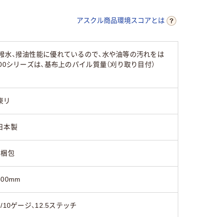
アスクル商品環境スコアとは
撥水、撥油性能に優れているので、水や油等の汚れをは
00シリーズは、基布上のパイル質量（刈り取り目付）
東リ
日本製
1梱包
500mm
1/10ゲージ、12.5ステッチ