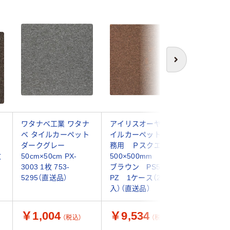
次へ
ー
ワタナベ工業 ワタナ
アイリスオーヤマ タ
スミノエ
ベ タイルカーペット
イルカーペット 業
ルカーペッ
ダークグレー
務用 Ｐスクエア
4200 幅
枚
50cm×50cm PX-
500×500mm レトロ
500×高
3003 1枚 753-
ブラウン PS522-
クブラウン
5295（直送品）
PZ 1ケース（20枚
1セット（
入）（直送品）
（直送品）
￥1,004
￥9,534
￥14,
（税込）
（税込）