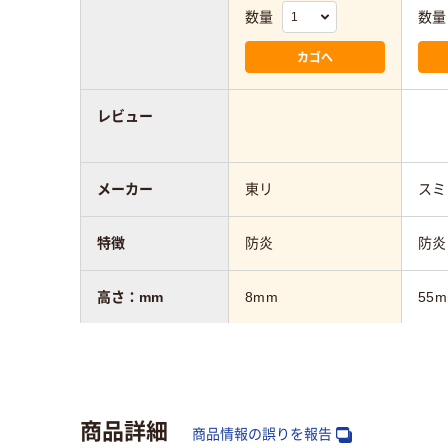
数量
数量
カゴへ
レビュー
メーカー
東リ
スミ
特徴
防炎
防炎
高さ：mm
8mm
55
幅：mm
500mm
500
奥行：mm
500mm
500
商品詳細
商品情報の誤りを報告