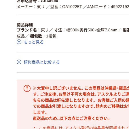
お申込番号：AK38456
メーカー：東リ
／型番：GA10225T
／JANコード：49922192
商品詳細
ブランド名
東リ
／
寸法
幅500×奥行500×全厚7.8mm
／
製
成品
／
梱包数
1梱包
もっと見る
類似商品と比較する
※大変申し訳ございません。この商品は沖縄県・離島
す。ご注文後、お届け不可の場合は、アスクルよりご
ちらの商品は軒先渡しとなります。 お客様ご入居の建
での商品お引渡しになりますので、館内のご移動はお
します。
直送品のため、以下の点にご注意ください。
この商品には、アスクル発行の納品書が同梱され