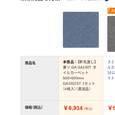
人
本商品：
【軒先渡し】
スミ
商品名
東リ GA GA100T タ
ルカ
イルカーペット
101
500×500mm
イト
GA10225T 1セット
（4枚入）（直送品）
￥6,914
￥5
価格（税込）
（税込）