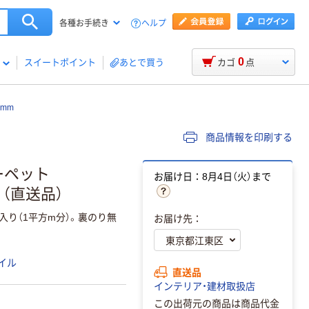
ヘルプ
各種お手続き
0
スイートポイント
あとで買う
カゴ
点
0mm
商品情報を印刷する
カーペット
お届け日：8月4日（火）まで
入）（直送品）
り（1平方m分）。裏のり無
お届け先：
イル
直送品
インテリア・建材取扱店
この出荷元の商品は商品代金