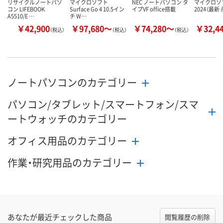
リサイクルノートパソ
マイクロソフト
NEC ノートパソコン タ
マイクロソ
コン LIFEBOOK
Surface Go 4 10.5イン
イプVF office搭載
2024（最新
A5510/E …
チ W…
￥42,900
￥97,680～
￥74,280～
￥32,4
（税込）
（税込）
（税込）
ノートパソコンのカテゴリー
パソコン/タブレット/スマートフォン/スマ
ートウォッチのカテゴリー
オフィス用品のカテゴリー
作業・研究用品のカテゴリー
あなたが最近チェックした商品
閲覧履歴の削除