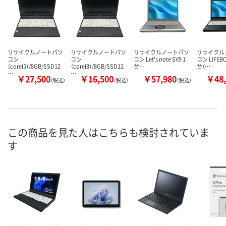
リサイクルノートパソ
リサイクルノートパソ
リサイクルノートパソ
リサイクル
コン
コン
コン Let's note SV9 1
コン LIFEBO
（corei5）/8GB/SSD12
（corei3）/8GB/SSD12
台…
台（…
…
…
￥27,500
￥16,500
￥57,980
￥48,
（税込）
（税込）
（税込）
この商品を見た人はこちらも検討されていま
す