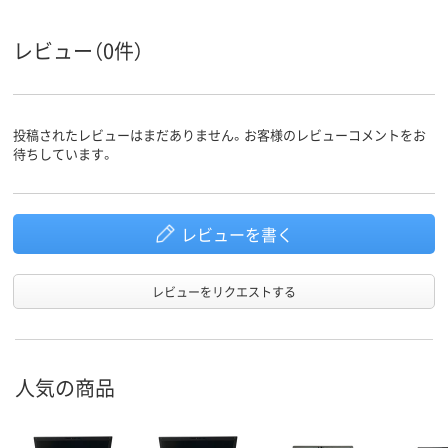
コンディシ
中古
中古
ョン
レビュー（0件）
ストレージ
256GB
容量
なし
ドライブ
投稿されたレビューはまだありません。お客様のレビューコメントをお
待ちしています。
レビューを書く
レビューをリクエストする
人気の商品